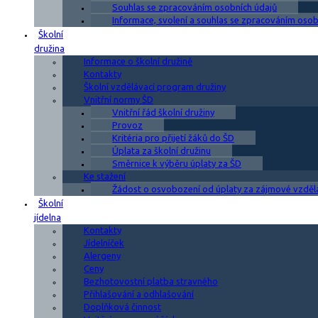
Souhlas se zpracováním osobních údajů
Informace, svolení a souhlas se zpracováním osobn
Školní
družina
Informace o školní družině
Kontakty
Školní vzdělávací program družiny
Vnitřní normy ŠD
Vnitřní řád školní družiny
Provoz
Kritéria pro přijetí žáků do ŠD
Úplata za školní družinu
Směrnice k výběru úplaty za ŠD
Ke stažení
Žádost o osvobození od úplaty za zájmové vzděl
Školní
jídelna
Kontakty
Jídelníček
Alergeny
Ceny
Bezhotovostní platba stravného
Přihlašování a odhlašování
Doplňková činnost