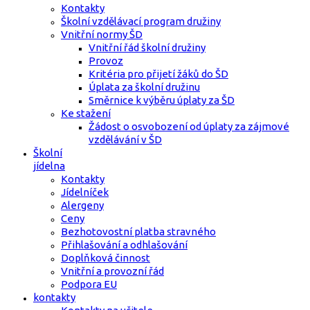
Kontakty
Školní vzdělávací program družiny
Vnitřní normy ŠD
Vnitřní řád školní družiny
Provoz
Kritéria pro přijetí žáků do ŠD
Úplata za školní družinu
Směrnice k výběru úplaty za ŠD
Ke stažení
Žádost o osvobození od úplaty za zájmové
vzdělávání v ŠD
Školní
jídelna
Kontakty
Jídelníček
Alergeny
Ceny
Bezhotovostní platba stravného
Přihlašování a odhlašování
Doplňková činnost
Vnitřní a provozní řád
Podpora EU
kontakty