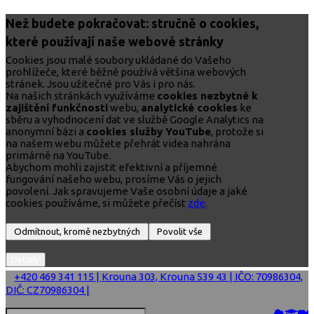
Než budete pokračovat: stručně o cookies,
které používají naše webové stránky
Cookies jsou malé soubory ukládané do Vašeho
prohlížeče, které běžně používá většina webových
stránek. Jsou užitečné pro Vás i pro nás.
Na našich stránkách využíváme
cookies nezbytné k
zajištění funkčnosti
webu,
analytické cookies
ke
sběru a vyhodnocení dat ve službě Google Analytics na
anonymní bázi a
cookies služby YouTube
, protože si
na našem webu můžete přehrát videa nahrána
primárně na YouTube.
Abychom mohli zajistit efektivní a příjemné
fungování našeho webu, prosíme Vás o jejich
povolení. Jak spravujeme Vaše osobní údaje a jaké
cookies používáme, si můžete přečíst
zde
.
+420 469 341 115 | Krouna 303, Krouna 539 43 | IČO: 70986304,
DIČ: CZ70986304 |