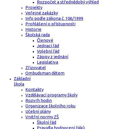
Rozpočet a střednědobý výhled
Projekty
Veřejné zakázky
Info podle zákona č. 106/1999
Prohlášení o přístupnosti
Historie
Školská rada
Členové
Jednací řád
Volební řád
Zápisy z jednání
Legislativa
Zřizovatel
Ombudsman dětem
Základní
škola
Kontakty
Vzdělávací programy školy
Rozvrh hodin
Organizace školního roku
Učební plány
Vnitřní normy ZŠ
Školní řád
Pravidla hodnocení žáků