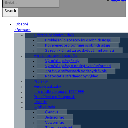
Search
Obecné
informace
Ochrana osobních údajů
Prohlášení o zpracování osobních údajů
Pověřenec pro ochranu osobních údajů
Sazebník úhrad za poskytování informací
Výroční zprávy a rozpočty
Výroční zprávy školy
Výroční zprávy o poskytování informací
Zprávy o stížnostech podaných škole
Rozpočet a střednědobý výhled
Projekty
Veřejné zakázky
Info podle zákona č. 106/1999
Prohlášení o přístupnosti
Historie
Školská rada
Členové
Jednací řád
Volební řád
Zápisy z jednání