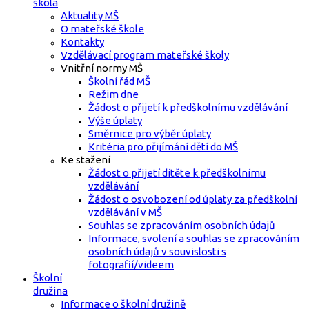
škola
Aktuality MŠ
O mateřské škole
Kontakty
Vzdělávací program mateřské školy
Vnitřní normy MŠ
Školní řád MŠ
Režim dne
Žádost o přijetí k předškolnímu vzdělávání
Výše úplaty
Směrnice pro výběr úplaty
Kritéria pro přijímání dětí do MŠ
Ke stažení
Žádost o přijetí dítěte k předškolnímu
vzdělávání
Žádost o osvobození od úplaty za předškolní
vzdělávání v MŠ
Souhlas se zpracováním osobních údajů
Informace, svolení a souhlas se zpracováním
osobních údajů v souvislosti s
fotografií/videem
Školní
družina
Informace o školní družině