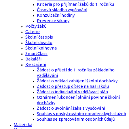
Kritéria pro přijímání žáků do 1. ročníku
Časová skladba vyučování
Konzultační hodiny
Prevence šikany
Počty žáků
Galerie
Školní časopis
Školní divadlo
Školní knihovna
SmartClass
Bakaláři
Ke stažení
Žádost o přijetí do 1. ročníku základního
vzdělávání
Žádost o odklad zahájení školní docházky
Žádost o přestup dítěte na naši školu
Žádost o individuální vzdělávací plán
Oznámení ukončení plnění povinné školní
docházky
Žádost o uvolnění žáka z vyučování
Souhlas s poskytováním poradenských služeb
Souhlas se zpracováním osobních údajů
Mateřská