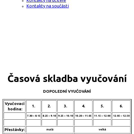
Kontakty na učitele
Kontakty na součásti
Časová skladba vyučování
DOPOLEDNÍ VYUČOVÁNÍ
Vyučovací
1.
2.
3.
4.
5.
6.
hodina:
7.30 – 8.15
8.25 – 9.10
9.25 – 10.10
10.20 – 11.05
11.15 – 12.00
12.05 – 12.50
Přestávky:
malá
velká