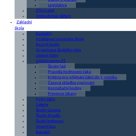
Legislativa
Zřizovatel
Ombudsman dětem
Základní
škola
Kontakty
Vzdělávací programy školy
Rozvrh hodin
Organizace školního roku
Učební plány
Vnitřní normy ZŠ
Školní řád
Pravidla hodnocení žáků
Kritéria pro přijímání žáků do 1. ročníku
Časová skladba vyučování
Konzultační hodiny
Prevence šikany
Počty žáků
Galerie
Školní časopis
Školní divadlo
Školní knihovna
SmartClass
Bakaláři