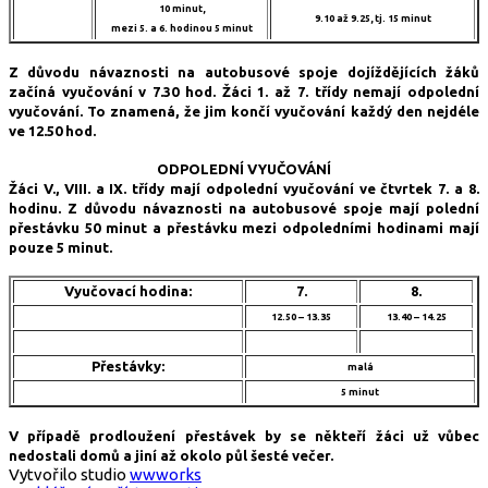
10 minut,
9.10 až 9.25, tj. 15 minut
mezi 5. a 6. hodinou 5 minut
Z důvodu návaznosti na autobusové spoje dojíždějících žáků
začíná vyučování v 7.30 hod. Žáci 1. až 7. třídy nemají odpolední
vyučování. To znamená, že jim končí vyučování každý den nejdéle
ve 12.50 hod.
ODPOLEDNÍ VYUČOVÁNÍ
Žáci V., VIII. a IX. třídy mají odpolední vyučování ve čtvrtek 7. a 8.
hodinu. Z důvodu návaznosti na autobusové spoje mají polední
přestávku 50 minut a přestávku mezi odpoledními hodinami mají
pouze 5 minut.
Vyučovací hodina:
7.
8.
12.50 – 13.35
13.40 – 14.25
Přestávky:
malá
5 minut
V případě prodloužení přestávek by se někteří žáci už vůbec
nedostali domů a jiní až okolo půl šesté večer.
Vytvořilo studio
wwworks