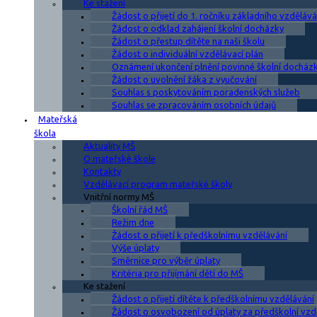
Ke stažení
Žádost o přijetí do 1. ročníku základního vzdělává
Žádost o odklad zahájení školní docházky
Žádost o přestup dítěte na naši školu
Žádost o individuální vzdělávací plán
Oznámení ukončení plnění povinné školní docház
Žádost o uvolnění žáka z vyučování
Souhlas s poskytováním poradenských služeb
Souhlas se zpracováním osobních údajů
Mateřská
škola
Aktuality MŠ
O mateřské škole
Kontakty
Vzdělávací program mateřské školy
Vnitřní normy MŠ
Školní řád MŠ
Režim dne
Žádost o přijetí k předškolnímu vzdělávání
Výše úplaty
Směrnice pro výběr úplaty
Kritéria pro přijímání dětí do MŠ
Ke stažení
Žádost o přijetí dítěte k předškolnímu vzdělávání
Žádost o osvobození od úplaty za předškolní vzd