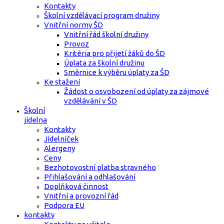
Kontakty
Školní vzdělávací program družiny
Vnitřní normy ŠD
Vnitřní řád školní družiny
Provoz
Kritéria pro přijetí žáků do ŠD
Úplata za školní družinu
Směrnice k výběru úplaty za ŠD
Ke stažení
Žádost o osvobození od úplaty za zájmové
vzdělávání v ŠD
Školní
jídelna
Kontakty
Jídelníček
Alergeny
Ceny
Bezhotovostní platba stravného
Přihlašování a odhlašování
Doplňková činnost
Vnitřní a provozní řád
Podpora EU
kontakty