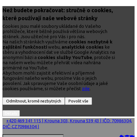
Než budete pokračovat: stručně o cookies,
které používají naše webové stránky
Cookies jsou malé soubory ukládané do Vašeho
prohlížeče, které běžně používá většina webových
stránek. Jsou užitečné pro Vás i pro nás.
Na našich stránkách využíváme
cookies nezbytné k
zajištění funkčnosti
webu,
analytické cookies
ke
sběru a vyhodnocení dat ve službě Google Analytics na
anonymní bázi a
cookies služby YouTube
, protože si
na našem webu můžete přehrát videa nahrána
primárně na YouTube.
Abychom mohli zajistit efektivní a příjemné
fungování našeho webu, prosíme Vás o jejich
povolení. Jak spravujeme Vaše osobní údaje a jaké
cookies používáme, si můžete přečíst
zde
.
+420 469 341 115 | Krouna 303, Krouna 539 43 | IČO: 70986304,
DIČ: CZ70986304 |