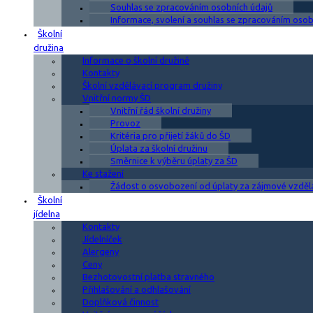
Souhlas se zpracováním osobních údajů
Informace, svolení a souhlas se zpracováním osobn
Školní
družina
Informace o školní družině
Kontakty
Školní vzdělávací program družiny
Vnitřní normy ŠD
Vnitřní řád školní družiny
Provoz
Kritéria pro přijetí žáků do ŠD
Úplata za školní družinu
Směrnice k výběru úplaty za ŠD
Ke stažení
Žádost o osvobození od úplaty za zájmové vzděl
Školní
jídelna
Kontakty
Jídelníček
Alergeny
Ceny
Bezhotovostní platba stravného
Přihlašování a odhlašování
Doplňková činnost