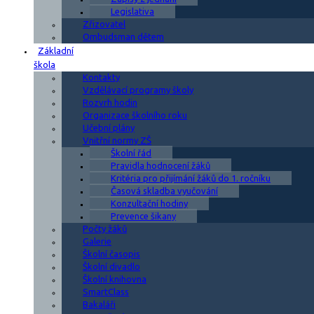
Legislativa
Zřizovatel
Ombudsman dětem
Základní
škola
Kontakty
Vzdělávací programy školy
Rozvrh hodin
Organizace školního roku
Učební plány
Vnitřní normy ZŠ
Školní řád
Pravidla hodnocení žáků
Kritéria pro přijímání žáků do 1. ročníku
Časová skladba vyučování
Konzultační hodiny
Prevence šikany
Počty žáků
Galerie
Školní časopis
Školní divadlo
Školní knihovna
SmartClass
Bakaláři