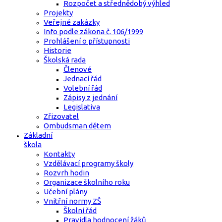
Rozpočet a střednědobý výhled
Projekty
Veřejné zakázky
Info podle zákona č. 106/1999
Prohlášení o přístupnosti
Historie
Školská rada
Členové
Jednací řád
Volební řád
Zápisy z jednání
Legislativa
Zřizovatel
Ombudsman dětem
Základní
škola
Kontakty
Vzdělávací programy školy
Rozvrh hodin
Organizace školního roku
Učební plány
Vnitřní normy ZŠ
Školní řád
Pravidla hodnocení žáků