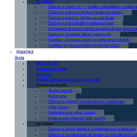
Ke stažení
Žádost o přijetí do 1. ročníku základního vzdělává
Žádost o odklad zahájení školní docházky
Žádost o přestup dítěte na naši školu
Žádost o individuální vzdělávací plán
Oznámení ukončení plnění povinné školní docház
Žádost o uvolnění žáka z vyučování
Souhlas s poskytováním poradenských služeb
Souhlas se zpracováním osobních údajů
Mateřská
škola
Aktuality MŠ
O mateřské škole
Kontakty
Vzdělávací program mateřské školy
Vnitřní normy MŠ
Školní řád MŠ
Režim dne
Žádost o přijetí k předškolnímu vzdělávání
Výše úplaty
Směrnice pro výběr úplaty
Kritéria pro přijímání dětí do MŠ
Ke stažení
Žádost o přijetí dítěte k předškolnímu vzdělávání
Žádost o osvobození od úplaty za předškolní vzd