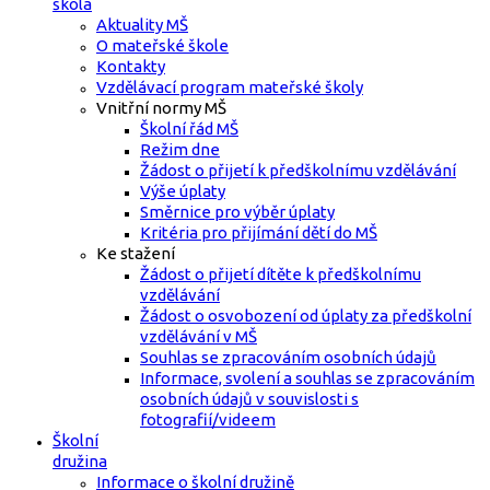
škola
Aktuality MŠ
O mateřské škole
Kontakty
Vzdělávací program mateřské školy
Vnitřní normy MŠ
Školní řád MŠ
Režim dne
Žádost o přijetí k předškolnímu vzdělávání
Výše úplaty
Směrnice pro výběr úplaty
Kritéria pro přijímání dětí do MŠ
Ke stažení
Žádost o přijetí dítěte k předškolnímu
vzdělávání
Žádost o osvobození od úplaty za předškolní
vzdělávání v MŠ
Souhlas se zpracováním osobních údajů
Informace, svolení a souhlas se zpracováním
osobních údajů v souvislosti s
fotografií/videem
Školní
družina
Informace o školní družině