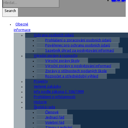
Search
Obecné
informace
Ochrana osobních údajů
Prohlášení o zpracování osobních údajů
Pověřenec pro ochranu osobních údajů
Sazebník úhrad za poskytování informací
Výroční zprávy a rozpočty
Výroční zprávy školy
Výroční zprávy o poskytování informací
Zprávy o stížnostech podaných škole
Rozpočet a střednědobý výhled
Projekty
Veřejné zakázky
Info podle zákona č. 106/1999
Prohlášení o přístupnosti
Historie
Školská rada
Členové
Jednací řád
Volební řád
Zápisy z jednání