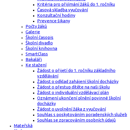
Kritéria pro přijímání žáků do 1. ročníku
Časová skladba vyučování
Konzultační hodiny
Prevence šikany
Počty žáků
Galerie
Školní časopis
Školní divadlo
Školní knihovna
SmartClass
Bakaláři
Ke stažení
Žádost o přijetí do 1. ročníku základního
vzdělávání
Žádost o odklad zahájení školní docházky
Žádost o přestup dítěte na naši školu
Žádost o individuální vzdělávací plán
Oznámení ukončení plnění povinné školní
docházky
Žádost o uvolnění žáka z vyučování
Souhlas s poskytováním poradenských služeb
Souhlas se zpracováním osobních údajů
Mateřská