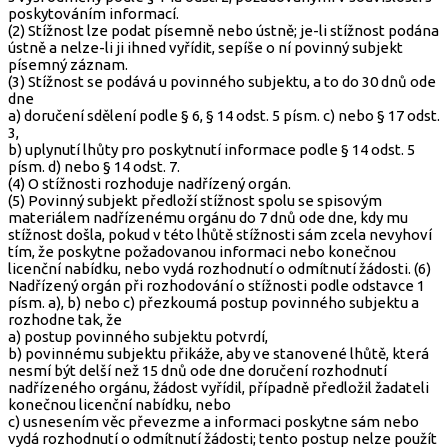
poskytováním informací.
(2) Stížnost lze podat písemně nebo ústně; je-li stížnost podána
ústně a nelze-li ji ihned vyřídit, sepíše o ní povinný subjekt
písemný záznam.
(3) Stížnost se podává u povinného subjektu, a to do 30 dnů ode
dne
a) doručení sdělení podle § 6, § 14 odst. 5 písm. c) nebo § 17 odst.
3,
b) uplynutí lhůty pro poskytnutí informace podle § 14 odst. 5
písm. d) nebo § 14 odst. 7.
(4) O stížnosti rozhoduje nadřízený orgán.
(5) Povinný subjekt předloží stížnost spolu se spisovým
materiálem nadřízenému orgánu do 7 dnů ode dne, kdy mu
stížnost došla, pokud v této lhůtě stížnosti sám zcela nevyhoví
tím, že poskytne požadovanou informaci nebo konečnou
licenční nabídku, nebo vydá rozhodnutí o odmítnutí žádosti. (6)
Nadřízený orgán při rozhodování o stížnosti podle odstavce 1
písm. a), b) nebo c) přezkoumá postup povinného subjektu a
rozhodne tak, že
a) postup povinného subjektu potvrdí,
b) povinnému subjektu přikáže, aby ve stanovené lhůtě, která
nesmí být delší než 15 dnů ode dne doručení rozhodnutí
nadřízeného orgánu, žádost vyřídil, případně předložil žadateli
konečnou licenční nabídku, nebo
c) usnesením věc převezme a informaci poskytne sám nebo
vydá rozhodnutí o odmítnutí žádosti; tento postup nelze použít