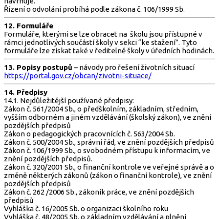
navrhuje.
Řízení o odvolání probíhá podle zákona č. 106/1999 Sb.
12. Formuláře
Formuláře, kterými se lze obracet na školu jsou přístupné v
rámci jednotlivých součástí školy v sekci “ke stažení”. Tyto
formuláře lze získat také v ředitelně školy v úředních hodinách.
13. Popisy postupů
– návody pro řešení životních situací
https://portal.gov.cz/obcan/zivotni-situace/
14. Předpisy
14.1. Nejdůležitější používané předpisy:
Zákon č. 561/2004 Sb., o předškolním, základním, středním,
vyšším odborném a jiném vzdělávání (školský zákon), ve znění
pozdějších předpisů
Zákon o pedagogických pracovnících č. 563/2004 Sb.
Zákon č. 500/2004 Sb., správní řád, ve znění pozdějších předpisů
Zákon č. 106/1999 Sb., o svobodném přístupu k informacím, ve
znění pozdějších předpisů.
Zákon č. 320/2001 Sb., o finanční kontrole ve veřejné správě a o
změně některých zákonů (zákon o finanční kontrole), ve znění
pozdějších předpisů
Zákon č. 262 /2006 Sb., zákoník práce, ve znění pozdějších
předpisů
Vyhláška č. 16/2005 Sb. o organizaci školního roku
Vyhláška č. 48/2005 Sb. o základním vzdělávání a plnění