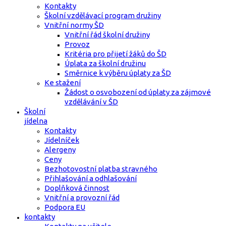
Kontakty
Školní vzdělávací program družiny
Vnitřní normy ŠD
Vnitřní řád školní družiny
Provoz
Kritéria pro přijetí žáků do ŠD
Úplata za školní družinu
Směrnice k výběru úplaty za ŠD
Ke stažení
Žádost o osvobození od úplaty za zájmové
vzdělávání v ŠD
Školní
jídelna
Kontakty
Jídelníček
Alergeny
Ceny
Bezhotovostní platba stravného
Přihlašování a odhlašování
Doplňková činnost
Vnitřní a provozní řád
Podpora EU
kontakty