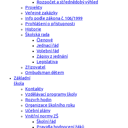
Rozpočet a střednědobý výhled
Projekty
Veřejné zakázky
Info podle zákona č. 106/1999
Prohlášení o přístupnosti
Historie
Školská rada
Členové
Jednací řád
Volební řád
Zápisy z jednání
Legislativa
Zřizovatel
Ombudsman dětem
Základní
škola
Kontakty
Vzdělávací programy školy
Rozvrh hodin
Organizace školního roku
Učební plány
Vnitřní normy ZŠ
Školní řád
Pravidla hodnocení žáků