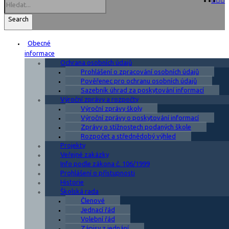
Search
Obecné
informace
Ochrana osobních údajů
Prohlášení o zpracování osobních údajů
Pověřenec pro ochranu osobních údajů
Sazebník úhrad za poskytování informací
Výroční zprávy a rozpočty
Výroční zprávy školy
Výroční zprávy o poskytování informací
Zprávy o stížnostech podaných škole
Rozpočet a střednědobý výhled
Projekty
Veřejné zakázky
Info podle zákona č. 106/1999
Prohlášení o přístupnosti
Historie
Školská rada
Členové
Jednací řád
Volební řád
Zápisy z jednání