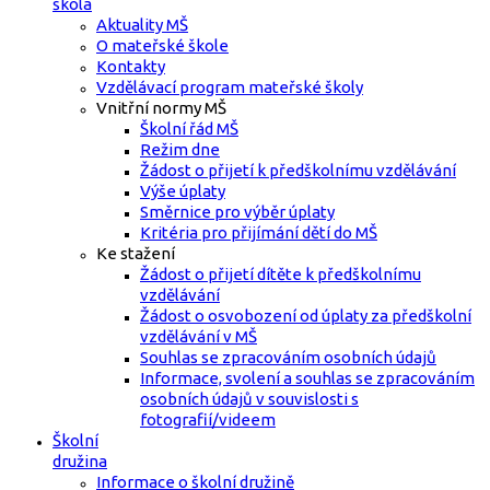
škola
Aktuality MŠ
O mateřské škole
Kontakty
Vzdělávací program mateřské školy
Vnitřní normy MŠ
Školní řád MŠ
Režim dne
Žádost o přijetí k předškolnímu vzdělávání
Výše úplaty
Směrnice pro výběr úplaty
Kritéria pro přijímání dětí do MŠ
Ke stažení
Žádost o přijetí dítěte k předškolnímu
vzdělávání
Žádost o osvobození od úplaty za předškolní
vzdělávání v MŠ
Souhlas se zpracováním osobních údajů
Informace, svolení a souhlas se zpracováním
osobních údajů v souvislosti s
fotografií/videem
Školní
družina
Informace o školní družině