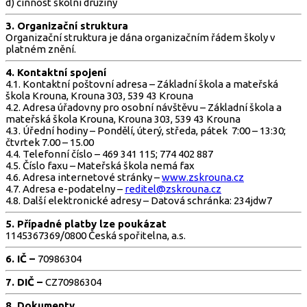
d) činnost školní družiny
3. Organizační struktura
Organizační struktura je dána organizačním řádem školy v
platném znění.
4. Kontaktní spojení
4.1. Kontaktní poštovní adresa – Základní škola a mateřská
škola Krouna, Krouna 303, 539 43 Krouna
4.2. Adresa úřadovny pro osobní návštěvu – Základní škola a
mateřská škola Krouna, Krouna 303, 539 43 Krouna
4.3. Úřední hodiny – Pondělí, úterý, středa, pátek 7:00 – 13:30;
čtvrtek 7.00 – 15.00
4.4. Telefonní číslo – 469 341 115; 774 402 887
4.5. Číslo faxu – Mateřská škola nemá fax
4.6. Adresa internetové stránky –
www.zskrouna.cz
4.7. Adresa e-podatelny –
reditel@zskrouna.cz
4.8. Další elektronické adresy – Datová schránka: 234jdw7
5. Případné platby lze poukázat
1145367369/0800 Česká spořitelna, a.s.
6. IČ –
70986304
7. DIČ –
CZ70986304
8. Dokumenty