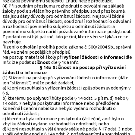
rozkladu povinnému subjektu. Lhůtu nelze prodloužit.
(4) Při soudním přezkumu rozhodnutí o odvolání na základě
žaloby podle zvláštního právního předpisu soud přezkoumá,
zda jsou dány důvody pro odmítnutí žádosti. Nejsou-li žádné
důvody pro odmítnutí žádosti, soud zruší rozhodnutí o odvolání
a rozhodnutí povinného subjektu o odmítnutí žádosti a
povinnému subjektu nařídí požadované informace poskytnout.
Z podání musí být patrné, kdo je činí, které věci se týká a co se
navrhuje.
Řízení o odvolání probíhá podle zákona č. 500/2004 Sb., správní
řád, ve znění pozdějších předpisů.
Na postup mateřské školy při
vyřízení žádosti o informaci
dle
InfZ lze podat
stížnost
dle § 16a InfZ.
§ 16a Stížnost na postup při vyřizování
žádosti o informace
(1) Stížnost na postup při vyřizování žádosti o informace (dále
jen “stížnost”) může podat žadatel,
a) který nesouhlasí s vyřízením žádosti způsobem uvedeným v
§ 6,
b) kterému po uplynutí lhůty podle § 14 odst. 5 písm. d) nebo §
14 odst. 7 nebyla poskytnuta informace nebo předložena
konečná licenční nabídka a nebylo vydáno rozhodnutí o
odmítnutí žádosti,
c) kterému byla informace poskytnuta částečně, aniž bylo o
zbytku žádosti vydáno rozhodnutí o odmítnutí, nebo
d) který nesouhlasí s výší úhrady sdělené podle § 17 odst. 3 nebo
s výší odměny podle § 14a odst. 2, požadovanými v souvislosti s