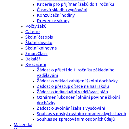
Kritéria pro přijímání žáků do 1. ročníku
Časová skladba vyučování
Konzultační hodiny
Prevence šikany
Počty žáků
Galerie
Školní časopis
Školní divadlo
Školní knihovna
SmartClass
Bakaláři
Ke stažení
Žádost o přijetí do 1. ročníku základního
vzdělávání
Žádost o odklad zahájení školní docházky
Žádost o přestup dítěte na naši školu
Žádost o individuální vzdělávací plán
Oznámení ukončení plnění povinné školní
docházky
Žádost o uvolnění žáka z vyučování
Souhlas s poskytováním poradenských služeb
Souhlas se zpracováním osobních údajů
Mateřská