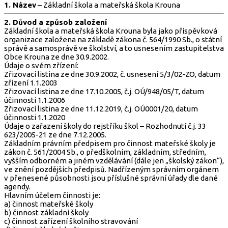
1. Název
– Základní škola a mateřská škola Krouna
2. Důvod a způsob založení
Základní škola a mateřská škola Krouna byla jako příspěvková
organizace založena na základě zákona č. 564/1990 Sb., o státní
správě a samosprávě ve školství, a to usnesením zastupitelstva
Obce Krouna ze dne 30.9.2002.
Údaje o svém zřízení:
Zřizovací listina ze dne 30.9.2002, č. usnesení 5/3/02-ZO, datum
zřízení 1.1.2003
Zřizovací listina ze dne 17.10.2005, č.j. OÚ/948/05/T, datum
účinnosti 1.1.2006
Zřizovací listina ze dne 11.12.2019, č.j. OÚ0001/20, datum
účinnosti 1.1.2020
Údaje o zařazení školy do rejstříku škol – Rozhodnutí č.j. 33
623/2005-21 ze dne 7.12.2005.
Základním právním předpisem pro činnost mateřské školy je
zákon č. 561/2004 Sb., o předškolním, základním, středním,
vyšším odborném a jiném vzdělávání (dále jen „školský zákon“),
ve znění pozdějších předpisů. Nadřízeným správním orgánem
v přenesené působnosti jsou příslušné správní úřady dle dané
agendy.
Hlavním účelem činnosti je:
a) činnost mateřské školy
b) činnost základní školy
c) činnost zařízení školního stravování