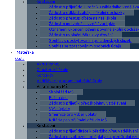
Ke stažení
Žádost o přijetí do 1. ročníku základního vzdělává
Žádost o odklad zahájení školní docházky
Žádost o přestup dítěte na naši školu
Žádost o individuální vzdělávací plán
Oznámení ukončení plnění povinné školní docház
Žádost o uvolnění žáka z vyučování
Souhlas s poskytováním poradenských služeb
Souhlas se zpracováním osobních údajů
Mateřská
škola
Aktuality MŠ
O mateřské škole
Kontakty
Vzdělávací program mateřské školy
Vnitřní normy MŠ
Školní řád MŠ
Režim dne
Žádost o přijetí k předškolnímu vzdělávání
Výše úplaty
Směrnice pro výběr úplaty
Kritéria pro přijímání dětí do MŠ
Ke stažení
Žádost o přijetí dítěte k předškolnímu vzdělávání
Žádost o osvobození od úplaty za předškolní vzd