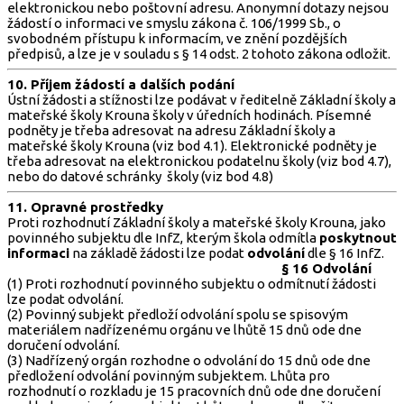
elektronickou nebo poštovní adresu. Anonymní dotazy nejsou
žádostí o informaci ve smyslu zákona č. 106/1999 Sb., o
svobodném přístupu k informacím, ve znění pozdějších
předpisů, a lze je v souladu s § 14 odst. 2 tohoto zákona odložit.
10. Příjem žádostí a dalších podání
Ústní žádosti a stížnosti lze podávat v ředitelně Základní školy a
mateřské školy Krouna školy v úředních hodinách. Písemné
podněty je třeba adresovat na adresu Základní školy a
mateřské školy Krouna (viz bod 4.1). Elektronické podněty je
třeba adresovat na elektronickou podatelnu školy (viz bod 4.7),
nebo do datové schránky školy (viz bod 4.8)
11. Opravné prostředky
Proti rozhodnutí Základní školy a mateřské školy Krouna, jako
povinného subjektu dle InfZ, kterým škola odmítla
poskytnout
informaci
na základě žádosti lze podat
odvolání
dle § 16 InfZ.
§ 16 Odvolání
(1) Proti rozhodnutí povinného subjektu o odmítnutí žádosti
lze podat odvolání.
(2) Povinný subjekt předloží odvolání spolu se spisovým
materiálem nadřízenému orgánu ve lhůtě 15 dnů ode dne
doručení odvolání.
(3) Nadřízený orgán rozhodne o odvolání do 15 dnů ode dne
předložení odvolání povinným subjektem. Lhůta pro
rozhodnutí o rozkladu je 15 pracovních dnů ode dne doručení