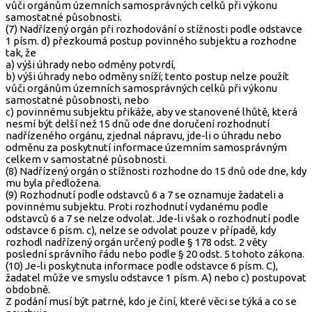
vůči orgánům územních samosprávných celků při výkonu
samostatné působnosti.
(7) Nadřízený orgán při rozhodování o stížnosti podle odstavce
1 písm. d) přezkoumá postup povinného subjektu a rozhodne
tak, že
a) výši úhrady nebo odměny potvrdí,
b) výši úhrady nebo odměny sníží; tento postup nelze použít
vůči orgánům územních samosprávných celků při výkonu
samostatné působnosti, nebo
c) povinnému subjektu přikáže, aby ve stanovené lhůtě, která
nesmí být delší než 15 dnů ode dne doručení rozhodnutí
nadřízeného orgánu, zjednal nápravu, jde-li o úhradu nebo
odměnu za poskytnutí informace územním samosprávným
celkem v samostatné působnosti.
(8) Nadřízený orgán o stížnosti rozhodne do 15 dnů ode dne, kdy
mu byla předložena.
(9) Rozhodnutí podle odstavců 6 a 7 se oznamuje žadateli a
povinnému subjektu. Proti rozhodnutí vydanému podle
odstavců 6 a 7 se nelze odvolat. Jde-li však o rozhodnutí podle
odstavce 6 písm. c), nelze se odvolat pouze v případě, kdy
rozhodl nadřízený orgán určený podle § 178 odst. 2 věty
poslední správního řádu nebo podle § 20 odst. 5 tohoto zákona.
(10) Je-li poskytnuta informace podle odstavce 6 písm. C),
žadatel může ve smyslu odstavce 1 písm. A) nebo c) postupovat
obdobně.
Z podání musí být patrné, kdo je činí, které věci se týká a co se