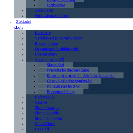
Legislativa
Zřizovatel
Ombudsman dětem
Základní
škola
Kontakty
Vzdělávací programy školy
Rozvrh hodin
Organizace školního roku
Učební plány
Vnitřní normy ZŠ
Školní řád
Pravidla hodnocení žáků
Kritéria pro přijímání žáků do 1. ročníku
Časová skladba vyučování
Konzultační hodiny
Prevence šikany
Počty žáků
Galerie
Školní časopis
Školní divadlo
Školní knihovna
SmartClass
Bakaláři