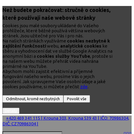
Než budete pokračovat: stručně o cookies,
které používají naše webové stránky
Cookies jsou malé soubory ukládané do Vašeho
prohlížeče, které běžně používá většina webových
stránek. Jsou užitečné pro Vás i pro nás.
Na našich stránkách využíváme
cookies nezbytné k
zajištění funkčnosti
webu,
analytické cookies
ke
sběru a vyhodnocení dat ve službě Google Analytics na
anonymní bázi a
cookies služby YouTube
, protože si
na našem webu můžete přehrát videa nahrána
primárně na YouTube.
Abychom mohli zajistit efektivní a příjemné
fungování našeho webu, prosíme Vás o jejich
povolení. Jak spravujeme Vaše osobní údaje a jaké
cookies používáme, si můžete přečíst
zde
.
+420 469 341 115 | Krouna 303, Krouna 539 43 | IČO: 70986304,
DIČ: CZ70986304 |