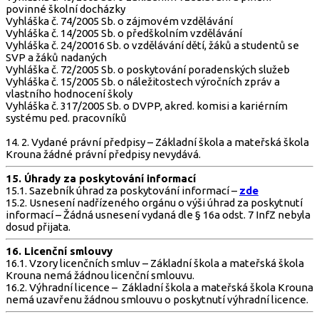
povinné školní docházky
Vyhláška č. 74/2005 Sb. o zájmovém vzdělávání
Vyhláška č. 14/2005 Sb. o předškolním vzdělávání
Vyhláška č. 24/20016 Sb. o vzdělávání dětí, žáků a studentů se
SVP a žáků nadaných
Vyhláška č. 72/2005 Sb. o poskytování poradenských služeb
Vyhláška č. 15/2005 Sb. o náležitostech výročních zpráv a
vlastního hodnocení školy
Vyhláška č. 317/2005 Sb. o DVPP, akred. komisi a kariérním
systému ped. pracovníků
14. 2. Vydané právní předpisy – Základní škola a mateřská škola
Krouna žádné právní předpisy nevydává.
15. Úhrady za poskytování informací
15.1. Sazebník úhrad za poskytování informací –
zde
15.2. Usnesení nadřízeného orgánu o výši úhrad za poskytnutí
informací – Žádná usnesení vydaná dle § 16a odst. 7 InfZ nebyla
dosud přijata.
16. Licenční smlouvy
16.1. Vzory licenčních smluv – Základní škola a mateřská škola
Krouna nemá žádnou licenční smlouvu.
16.2. Výhradní licence – Základní škola a mateřská škola Krouna
nemá uzavřenu žádnou smlouvu o poskytnutí výhradní licence.