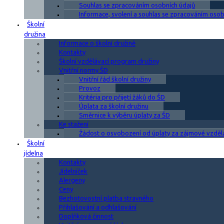
Souhlas se zpracováním osobních údajů
Informace, svolení a souhlas se zpracováním osobn
Školní
družina
Informace o školní družině
Kontakty
Školní vzdělávací program družiny
Vnitřní normy ŠD
Vnitřní řád školní družiny
Provoz
Kritéria pro přijetí žáků do ŠD
Úplata za školní družinu
Směrnice k výběru úplaty za ŠD
Ke stažení
Žádost o osvobození od úplaty za zájmové vzděl
Školní
jídelna
Kontakty
Jídelníček
Alergeny
Ceny
Bezhotovostní platba stravného
Přihlašování a odhlašování
Doplňková činnost