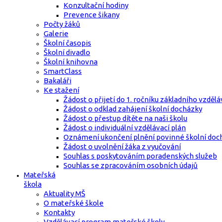
Konzultační hodiny
Prevence šikany
Počty žáků
Galerie
Školní časopis
Školní divadlo
Školní knihovna
SmartClass
Bakaláři
Ke stažení
Žádost o přijetí do 1. ročníku základního vzdělá
Žádost o odklad zahájení školní docházky
Žádost o přestup dítěte na naši školu
Žádost o individuální vzdělávací plán
Oznámení ukončení plnění povinné školní doc
Žádost o uvolnění žáka z vyučování
Souhlas s poskytováním poradenských služeb
Souhlas se zpracováním osobních údajů
Mateřská
škola
Aktuality MŠ
O mateřské škole
Kontakty
Vzdělávací program mateřské školy