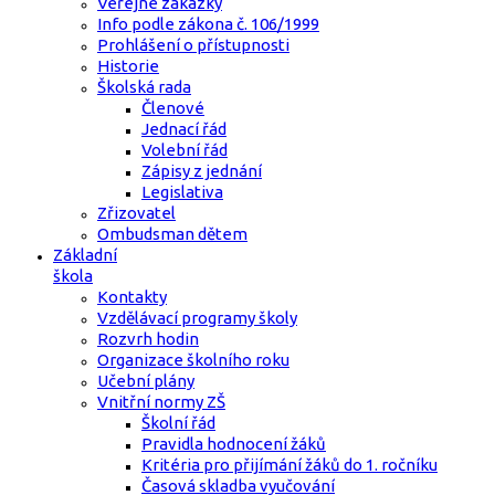
Veřejné zakázky
Info podle zákona č. 106/1999
Prohlášení o přístupnosti
Historie
Školská rada
Členové
Jednací řád
Volební řád
Zápisy z jednání
Legislativa
Zřizovatel
Ombudsman dětem
Základní
škola
Kontakty
Vzdělávací programy školy
Rozvrh hodin
Organizace školního roku
Učební plány
Vnitřní normy ZŠ
Školní řád
Pravidla hodnocení žáků
Kritéria pro přijímání žáků do 1. ročníku
Časová skladba vyučování