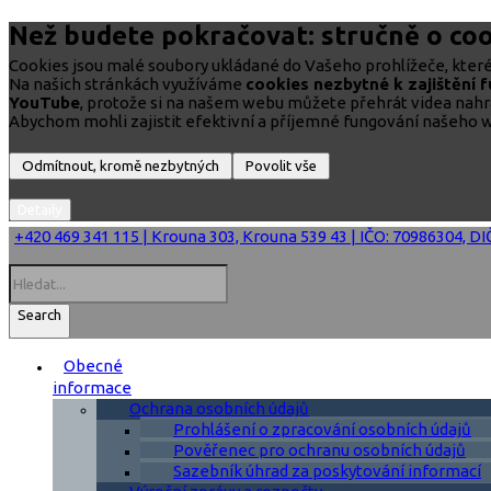
Než budete pokračovat: stručně o coo
Cookies jsou malé soubory ukládané do Vašeho prohlížeče, které 
Na našich stránkách využíváme
cookies nezbytné k zajištění 
YouTube
, protože si na našem webu můžete přehrát videa nah
Abychom mohli zajistit efektivní a příjemné fungování našeho w
+420 469 341 115 | Krouna 303, Krouna 539 43 | IČO: 70986304, D
Search
Obecné
informace
Ochrana osobních údajů
Prohlášení o zpracování osobních údajů
Pověřenec pro ochranu osobních údajů
Sazebník úhrad za poskytování informací