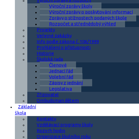
Výroční zprávy a rozpočty
Výroční zprávy školy
Výroční zprávy o poskytování informací
Zprávy o stížnostech podaných škole
Rozpočet a střednědobý výhled
Projekty
Veřejné zakázky
Info podle zákona č. 106/1999
Prohlášení o přístupnosti
Historie
Školská rada
Členové
Jednací řád
Volební řád
Zápisy z jednání
Legislativa
Zřizovatel
Ombudsman dětem
Základní
škola
Kontakty
Vzdělávací programy školy
Rozvrh hodin
Organizace školního roku