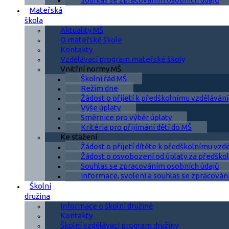
Mateřská
škola
Aktuality MŠ
O mateřské škole
Kontakty
Vzdělávací program mateřské školy
Vnitřní normy MŠ
Školní řád MŠ
Režim dne
Žádost o přijetí k předškolnímu vzdělávání
Výše úplaty
Směrnice pro výběr úplaty
Kritéria pro přijímání dětí do MŠ
Ke stažení
Žádost o přijetí dítěte k předškolnímu vzd
Žádost o osvobození od úplaty za předškol
Souhlas se zpracováním osobních údajů
Informace, svolení a souhlas se zpracován
Školní
družina
Informace o školní družině
Kontakty
Školní vzdělávací program družiny