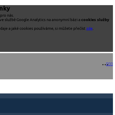
ánky
pro nás.
ve službě Google Analytics na anonymní bázi a
cookies služby
daje a jaké cookies používáme, si můžete přečíst
zde
.