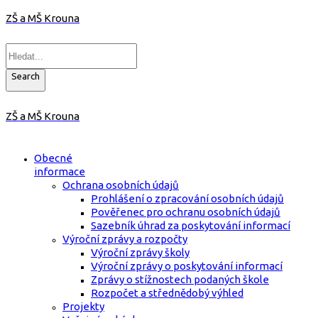
ZŠ a MŠ Krouna
Search
ZŠ a MŠ Krouna
Obecné
informace
Ochrana osobních údajů
Prohlášení o zpracování osobních údajů
Pověřenec pro ochranu osobních údajů
Sazebník úhrad za poskytování informací
Výroční zprávy a rozpočty
Výroční zprávy školy
Výroční zprávy o poskytování informací
Zprávy o stížnostech podaných škole
Rozpočet a střednědobý výhled
Projekty