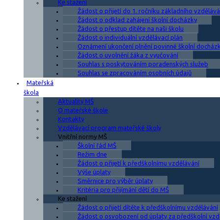
Ke stažení
Žádost o přijetí do 1. ročníku základního vzdělává
Žádost o odklad zahájení školní docházky
Žádost o přestup dítěte na naši školu
Žádost o individuální vzdělávací plán
Oznámení ukončení plnění povinné školní docház
Žádost o uvolnění žáka z vyučování
Souhlas s poskytováním poradenských služeb
Souhlas se zpracováním osobních údajů
Mateřská
škola
Aktuality MŠ
O mateřské škole
Kontakty
Vzdělávací program mateřské školy
Vnitřní normy MŠ
Školní řád MŠ
Režim dne
Žádost o přijetí k předškolnímu vzdělávání
Výše úplaty
Směrnice pro výběr úplaty
Kritéria pro přijímání dětí do MŠ
Ke stažení
Žádost o přijetí dítěte k předškolnímu vzdělávání
Žádost o osvobození od úplaty za předškolní vzd