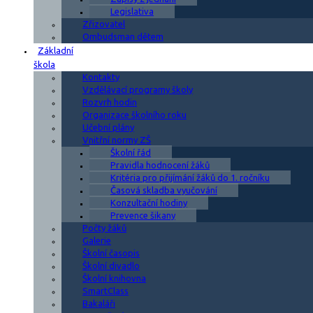
Legislativa
Zřizovatel
Ombudsman dětem
Základní
škola
Kontakty
Vzdělávací programy školy
Rozvrh hodin
Organizace školního roku
Učební plány
Vnitřní normy ZŠ
Školní řád
Pravidla hodnocení žáků
Kritéria pro přijímání žáků do 1. ročníku
Časová skladba vyučování
Konzultační hodiny
Prevence šikany
Počty žáků
Galerie
Školní časopis
Školní divadlo
Školní knihovna
SmartClass
Bakaláři