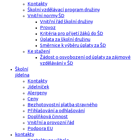
Kontakty
Školní vzdělávací program družiny
Vnitřní normy ŠD
Vnitřní řád školní družiny
Provoz
Kritéria pro přijetí žáků do ŠD
Úplata za školní družinu
Směrnice k výběru úplaty za ŠD
Ke stažení
Žádost o osvobození od úplaty za zájmové
vzdělávání v ŠD
Školní
jídelna
Kontakty
Jídelníček
Alergeny
Ceny
Bezhotovostní platba stravného
Přihlašování a odhlašování
Doplňková činnost
Vnitřní a provozní řád
Podpora EU
kontakty