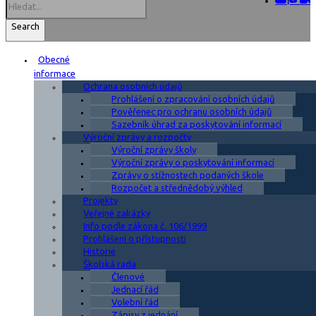
Search
Obecné
informace
Ochrana osobních údajů
Prohlášení o zpracování osobních údajů
Pověřenec pro ochranu osobních údajů
Sazebník úhrad za poskytování informací
Výroční zprávy a rozpočty
Výroční zprávy školy
Výroční zprávy o poskytování informací
Zprávy o stížnostech podaných škole
Rozpočet a střednědobý výhled
Projekty
Veřejné zakázky
Info podle zákona č. 106/1999
Prohlášení o přístupnosti
Historie
Školská rada
Členové
Jednací řád
Volební řád
Zápisy z jednání