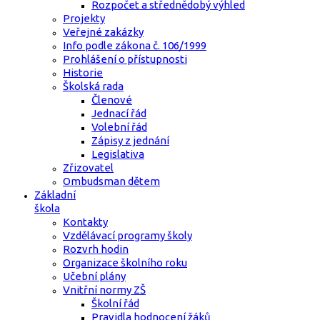
Rozpočet a střednědobý výhled
Projekty
Veřejné zakázky
Info podle zákona č. 106/1999
Prohlášení o přístupnosti
Historie
Školská rada
Členové
Jednací řád
Volební řád
Zápisy z jednání
Legislativa
Zřizovatel
Ombudsman dětem
Základní
škola
Kontakty
Vzdělávací programy školy
Rozvrh hodin
Organizace školního roku
Učební plány
Vnitřní normy ZŠ
Školní řád
Pravidla hodnocení žáků