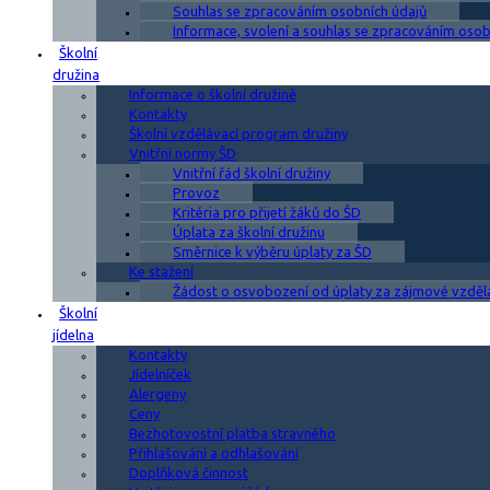
Souhlas se zpracováním osobních údajů
Informace, svolení a souhlas se zpracováním osobn
Školní
družina
Informace o školní družině
Kontakty
Školní vzdělávací program družiny
Vnitřní normy ŠD
Vnitřní řád školní družiny
Provoz
Kritéria pro přijetí žáků do ŠD
Úplata za školní družinu
Směrnice k výběru úplaty za ŠD
Ke stažení
Žádost o osvobození od úplaty za zájmové vzděl
Školní
jídelna
Kontakty
Jídelníček
Alergeny
Ceny
Bezhotovostní platba stravného
Přihlašování a odhlašování
Doplňková činnost