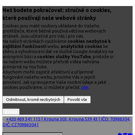
Než budete pokračovat: stručně o cookies,
které používají naše webové stránky
Cookies jsou malé soubory ukládané do Vašeho
prohlížeče, které běžně používá většina webových
stránek. Jsou užitečné pro Vás i pro nás.
Na našich stránkách využíváme
cookies nezbytné k
zajištění funkčnosti
webu,
analytické cookies
ke
sběru a vyhodnocení dat ve službě Google Analytics na
anonymní bázi a
cookies služby YouTube
, protože si
na našem webu můžete přehrát videa nahrána
primárně na YouTube.
Abychom mohli zajistit efektivní a příjemné
fungování našeho webu, prosíme Vás o jejich
povolení. Jak spravujeme Vaše osobní údaje a jaké
cookies používáme, si můžete přečíst
zde
.
+420 469 341 115 | Krouna 303, Krouna 539 43 | IČO: 70986304,
DIČ: CZ70986304 |