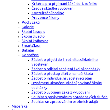
Kritéria pro přijímání žáků do 1. ročníku
Časová skladba vyučování
Konzultační hodiny
Prevence šikany
Počty žáků
Galerie
Školní časopis
Školní divadlo
Školní knihovna
SmartClass
Bakaláři
Ke stažení
Žádost o přijetí do 1. ročníku základního
vzdělávání
Žádost o odklad zahájení školní docházky
Žádost o přestup dítěte na naši školu
Žádost o individuální vzdělávací plán
Oznámení ukončení plnění povinné školní
docházky
Žádost o uvolnění žáka z vyučování
Souhlas s poskytováním poradenských služeb
Souhlas se zpracováním osobních údajů
Mateřská