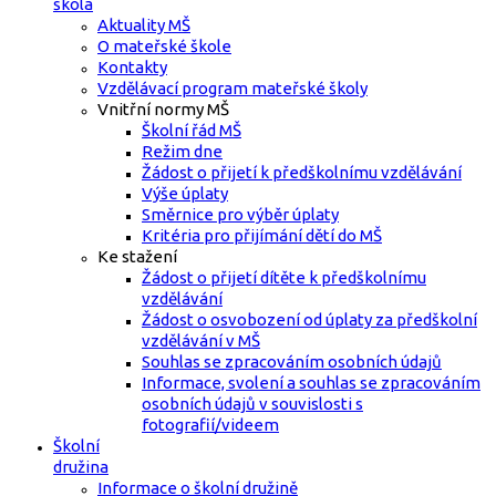
škola
Aktuality MŠ
O mateřské škole
Kontakty
Vzdělávací program mateřské školy
Vnitřní normy MŠ
Školní řád MŠ
Režim dne
Žádost o přijetí k předškolnímu vzdělávání
Výše úplaty
Směrnice pro výběr úplaty
Kritéria pro přijímání dětí do MŠ
Ke stažení
Žádost o přijetí dítěte k předškolnímu
vzdělávání
Žádost o osvobození od úplaty za předškolní
vzdělávání v MŠ
Souhlas se zpracováním osobních údajů
Informace, svolení a souhlas se zpracováním
osobních údajů v souvislosti s
fotografií/videem
Školní
družina
Informace o školní družině