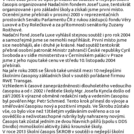
časopis organizované Nadačním fondem Josef Luxe, tentokrát
organizované i pro základní školy a získali jsme první místo.
Ocenění jsme přebírali v prosinci 2003 v reprezentačních
prostorách Senátu Parlamentu ČR z rukou zástupců fondu Věry
Luxové a Evy Rolečkové a za přítomnosti senátorky Zuzany
Roithové.
Nadační fond Josefa Luxe vyhlásil stejnou soutěž i pro rok 2004
a samozřejmě jsme se nemohli nepřihlásit. První místo jsme
sice neobhájili, ale i druhé je krásné. Nad soutěž tentokrát
přebral osobní patronát Ministr zahraničí České republiky Cyril
Svoboda a v sídle ministerstva v Černínském paláci v Praze
jsme z jeho rujou také cenu ve středu 10. listopadu 2004
přebírali.
Na jaře roku 2005 se Škrob také umístil mezi 10 nejlepšími
školními časopisy základních škol v soutěži pořádané firmou
RWE Transgas.
Vzhledem k časové zaneprázdněnosti dlouholetého vedoucího
časopisu a od r. 2002 i ředitele školy Mgr. Josefa Kyncla došlo od
září 2005 k výrazné obměně redakční rady a vedením časopisu
byl pověřen Mgr. Petr Schmied. Tento krok přinesl do vývoje a
směřování časopisu nový a pozitivní impuls. Ve Škrobu zůstalo
vše, co bylo více než 13tiletým vydáváním ověřeno a co se
osvědčilo a neživotaschopné rubriky byly nahrazeny novými.
Časopis tak zůstal jedním ze dvou hlavních pilířů (spolu s DDS
Dividlo) mimoškolní aktivity žáků krounské školy.
V roce 2013 školní časopis ŠKROB v soutěži o nejlepší školní