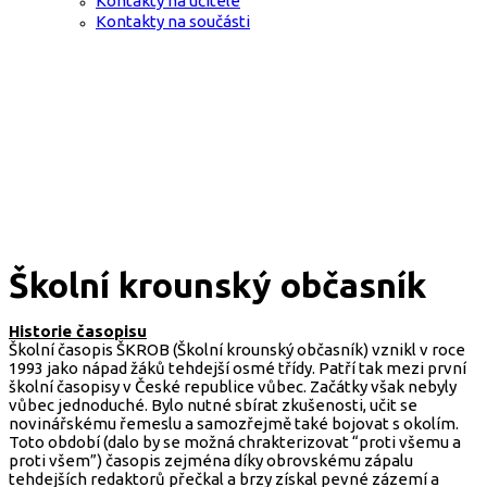
Kontakty na učitele
Kontakty na součásti
Školní krounský občasník
Historie časopisu
Školní časopis ŠKROB (Školní krounský občasník) vznikl v roce
1993 jako nápad žáků tehdejší osmé třídy. Patří tak mezi první
školní časopisy v České republice vůbec. Začátky však nebyly
vůbec jednoduché. Bylo nutné sbírat zkušenosti, učit se
novinářskému řemeslu a samozřejmě také bojovat s okolím.
Toto období (dalo by se možná chrakterizovat “proti všemu a
proti všem”) časopis zejména díky obrovskému zápalu
tehdejších redaktorů přečkal a brzy získal pevné zázemí a