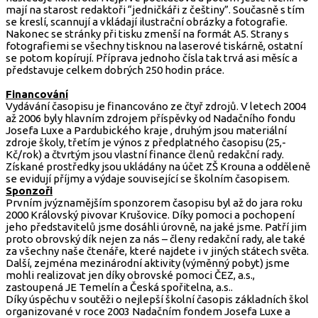
mají na starost redaktoři “jedničkáři z češtiny”. Současně s tím
se kreslí, scannují a vkládají ilustrační obrázky a fotografie.
Nakonec se stránky při tisku zmenší na formát A5. Strany s
fotografiemi se všechny tisknou na laserové tiskárně, ostatní
se potom kopírují. Příprava jednoho čísla tak trvá asi měsíc a
představuje celkem dobrých 250 hodin práce.
Financování
Vydávání časopisu je financováno ze čtyř zdrojů. V letech 2004
až 2006 byly hlavním zdrojem příspěvky od Nadačního fondu
Josefa Luxe a Pardubického kraje , druhým jsou materiální
zdroje školy, třetím je výnos z předplatného časopisu (25,-
Kč/rok) a čtvrtým jsou vlastní finance členů redakční rady.
Získané prostředky jsou ukládány na účet ZŠ Krouna a odděleně
se evidují příjmy a výdaje související se školním časopisem.
Sponzoři
Prvním jvýznamějším sponzorem časopisu byl až do jara roku
2000 Královský pivovar Krušovice. Díky pomoci a pochopení
jeho představitelů jsme dosáhli úrovně, na jaké jsme. Patří jim
proto obrovský dík nejen za nás – členy redakční rady, ale také
za všechny naše čtenáře, které najdete i v jiných státech světa.
Další, zejména mezinárodní aktivity (výměnný pobyt) jsme
mohli realizovat jen díky obrovské pomoci ČEZ, a.s.,
zastoupená JE Temelín a Česká spořitelna, a.s..
Díky úspěchu v soutěži o nejlepší školní časopis základních škol
organizované v roce 2003 Nadačním fondem Josefa Luxe a