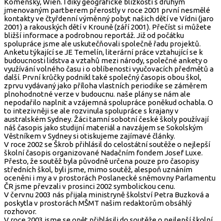
Komensky, Wien. I díky geografické blízkosti s druhým
jmenovaným partberem přerostly v roce 2001 první nesmělé
kontakty ve čtyřdenní výměnný pobyt našich dětí ve Vídni (jaro
2001) a rakouských dětí v Krouně (září 2001). Přečíst si můžete
bližší informace a podrobnou reportáž. Již od počátku
spolupráce jsme ale uskutečňovali společně řadu projektů.
Anketu týkající se JE Temelín, literární práce vztahující se k
budoucnosti lidstva a vztahů mezi národy, společné ankety o
využívání volného času i o oblíbenosti vyučovacích předmětů a
další. První krůčky podnikl také společný časopis obou škol,
zprvu vydávaný jako příloha vlastních periodike se záměrem
plnohodnotné verze v budoucnu. naše plány se nám ale
nepodařilo naplnit a vzájemná spolupráce poněkud ochabla. O
to intezivněji se ale rozvinula spolupráce s krajany v
australském Sydney. Žáci tamní sobotní české školy používají
náš časopis jako studijní materiál a navzájem se Sokolským
Věstníkem v Sydney si otiskujeme zajímavé články.
V roce 2002 se Škrob přihlásil do celostátní soutěže o nejlepší
školní časopis organizované Nadačním fondem Josef Luxe.
Přesto, že soutěž byla původně určena pouze pro časopisy
středních škol, byli jsme, mimo soutěž, alespoň uznáním
oceněni i my a v prostorách Poslanecké sněmovny Parlamentu
ČR jsme převzali v prosinci 2002 symbolickou cenu.
V červnu 2003 nás přijala ministryně školství Petra Buzková a
poskytla v prostorách MŠMT našim redaktorům obsáhlý
rozhovor.
V roce 2003 jsme se opět přihlásili do soutěže o nejlepší školní