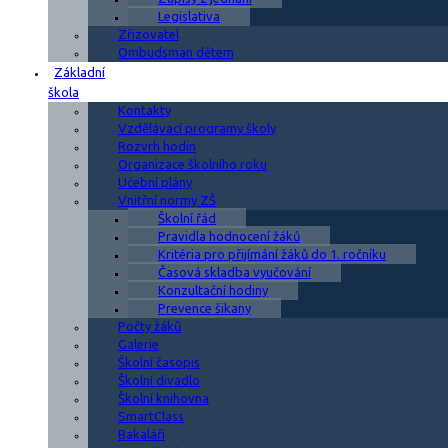
Legislativa
Zřizovatel
Ombudsman dětem
Základní
škola
Kontakty
Vzdělávací programy školy
Rozvrh hodin
Organizace školního roku
Učební plány
Vnitřní normy ZŠ
Školní řád
Pravidla hodnocení žáků
Kritéria pro přijímání žáků do 1. ročníku
Časová skladba vyučování
Konzultační hodiny
Prevence šikany
Počty žáků
Galerie
Školní časopis
Školní divadlo
Školní knihovna
SmartClass
Bakaláři