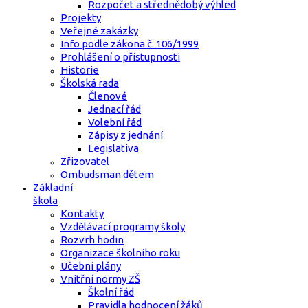
Rozpočet a střednědobý výhled
Projekty
Veřejné zakázky
Info podle zákona č. 106/1999
Prohlášení o přístupnosti
Historie
Školská rada
Členové
Jednací řád
Volební řád
Zápisy z jednání
Legislativa
Zřizovatel
Ombudsman dětem
Základní
škola
Kontakty
Vzdělávací programy školy
Rozvrh hodin
Organizace školního roku
Učební plány
Vnitřní normy ZŠ
Školní řád
Pravidla hodnocení žáků