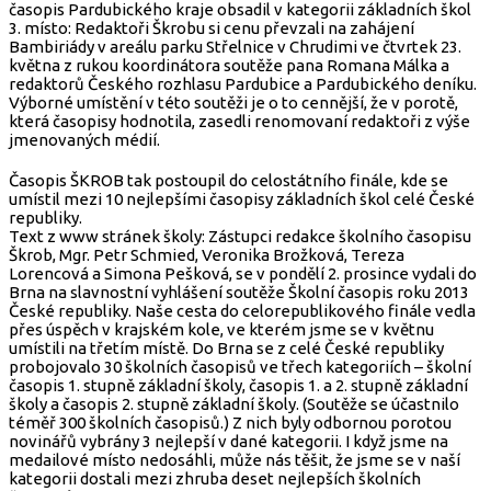
časopis Pardubického kraje obsadil v kategorii základních škol
3. místo: Redaktoři Škrobu si cenu převzali na zahájení
Bambiriády v areálu parku Střelnice v Chrudimi ve čtvrtek 23.
května z rukou koordinátora soutěže pana Romana Málka a
redaktorů Českého rozhlasu Pardubice a Pardubického deníku.
Výborné umístění v této soutěži je o to cennější, že v porotě,
která časopisy hodnotila, zasedli renomovaní redaktoři z výše
jmenovaných médií.
Časopis ŠKROB tak postoupil do celostátního finále, kde se
umístil mezi 10 nejlepšími časopisy základních škol celé České
republiky.
Text z www stránek školy: Zástupci redakce školního časopisu
Škrob, Mgr. Petr Schmied, Veronika Brožková, Tereza
Lorencová a Simona Pešková, se v pondělí 2. prosince vydali do
Brna na slavnostní vyhlášení soutěže Školní časopis roku 2013
České republiky. Naše cesta do celorepublikového finále vedla
přes úspěch v krajském kole, ve kterém jsme se v květnu
umístili na třetím místě. Do Brna se z celé České republiky
probojovalo 30 školních časopisů ve třech kategoriích – školní
časopis 1. stupně základní školy, časopis 1. a 2. stupně základní
školy a časopis 2. stupně základní školy. (Soutěže se účastnilo
téměř 300 školních časopisů.) Z nich byly odbornou porotou
novinářů vybrány 3 nejlepší v dané kategorii. I když jsme na
medailové místo nedosáhli, může nás těšit, že jsme se v naší
kategorii dostali mezi zhruba deset nejlepších školních