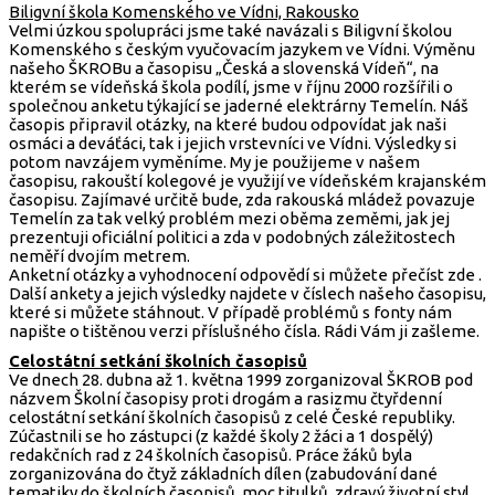
Biligvní škola Komenského ve Vídni, Rakousko
Velmi úzkou spolupráci jsme také navázali s Biligvní školou
Komenského s českým vyučovacím jazykem ve Vídni. Výměnu
našeho ŠKROBu a časopisu „Česká a slovenská Vídeň“, na
kterém se vídeňská škola podílí, jsme v říjnu 2000 rozšířili o
společnou anketu týkající se jaderné elektrárny Temelín. Náš
časopis připravil otázky, na které budou odpovídat jak naši
osmáci a deváťáci, tak i jejich vrstevníci ve Vídni. Výsledky si
potom navzájem vyměníme. My je použijeme v našem
časopisu, rakouští kolegové je využijí ve vídeňském krajanském
časopisu. Zajímavé určitě bude, zda rakouská mládež povazuje
Temelín za tak velký problém mezi oběma zeměmi, jak jej
prezentuji oficiální politici a zda v podobných záležitostech
neměří dvojím metrem.
Anketní otázky a vyhodnocení odpovědí si můžete přečíst zde .
Další ankety a jejich výsledky najdete v číslech našeho časopisu,
které si můžete stáhnout. V případě problémů s fonty nám
napište o tištěnou verzi příslušného čísla. Rádi Vám ji zašleme.
Celostátní setkání školních časopisů
Ve dnech 28. dubna až 1. května 1999 zorganizoval ŠKROB pod
názvem Školní časopisy proti drogám a rasizmu čtyřdenní
celostátní setkání školních časopisů z celé České republiky.
Zúčastnili se ho zástupci (z každé školy 2 žáci a 1 dospělý)
redakčních rad z 24 školních časopisů. Práce žáků byla
zorganizována do čtyž základních dílen (zabudování dané
tematiky do školních časopisů, moc titulků, zdravý životní styl