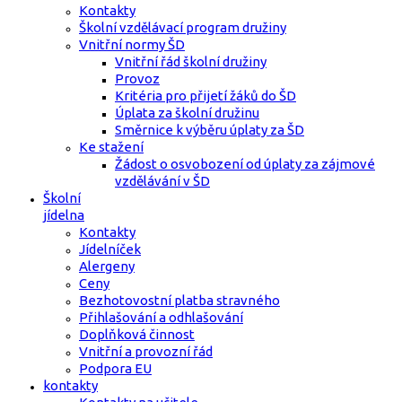
Kontakty
Školní vzdělávací program družiny
Vnitřní normy ŠD
Vnitřní řád školní družiny
Provoz
Kritéria pro přijetí žáků do ŠD
Úplata za školní družinu
Směrnice k výběru úplaty za ŠD
Ke stažení
Žádost o osvobození od úplaty za zájmové
vzdělávání v ŠD
Školní
jídelna
Kontakty
Jídelníček
Alergeny
Ceny
Bezhotovostní platba stravného
Přihlašování a odhlašování
Doplňková činnost
Vnitřní a provozní řád
Podpora EU
kontakty