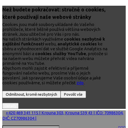
Než budete pokračovat: stručně o cookies,
které používají naše webové stránky
Cookies jsou malé soubory ukládané do Vašeho
prohlížeče, které běžně používá většina webových
stránek. Jsou užitečné pro Vás i pro nás.
Na našich stránkách využíváme
cookies nezbytné k
zajištění funkčnosti
webu,
analytické cookies
ke
sběru a vyhodnocení dat ve službě Google Analytics na
anonymní bázi a
cookies služby YouTube
, protože si
na našem webu můžete přehrát videa nahrána
primárně na YouTube.
Abychom mohli zajistit efektivní a příjemné
fungování našeho webu, prosíme Vás o jejich
povolení. Jak spravujeme Vaše osobní údaje a jaké
cookies používáme, si můžete přečíst
zde
.
+420 469 341 115 | Krouna 303, Krouna 539 43 | IČO: 70986304,
DIČ: CZ70986304 |