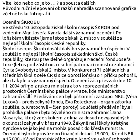
Víte, kdo nebo co je to ….? a spousta dalších.
Původní ruční vlepování obrázků nahradila scannovaná grafika
včetně tisku fotografií.
Ocenění ŠKROBU
Ve středu 10. listopadu získal školní časopis ŠKROB pod
vedením Mgr. Josefa Kyncla další významné ocenění. Po
loňském vítězství jsme letos získali 2. místo v soutěži za
nejlepší školní časopis České republiky:
Školní časopis Škrob dosáhl dalšího významného úspěchu. V
soutěži o nejlepší školní časopis základních škol České
republiky, kterou pravidelně organizuje Nadační fond Josefa
Luxe (letos pod záštitou a osobní patronací ministra zahraničí
Cyrila Svobody) získal 2. místo. V konkurenci 71 základních a
středních škol z celé ČR si sice oproti loňsku o 1 příčku pohoršil,
ale i tak jde o významný úspěch. Ocenění žáci převzali dne 10.
11. 2004 přímo z rukou ministra a to v reprezentačních
prostorách Černínského paláce v Praze, kde ministerstvo
zahraničí sídlí. Předávání cen byli přítomní i zástupci NFJL (Věra
Luxová – předsedkyně fondu, Eva Rolečková – organizátorka
soutěže, p. Kratochvíl – člen poroty). Součástí předávání byla i
prohlídka paláce i bytu bývalého ministra zahraničí Jana
Masaryka, který zde skokem z okna za dosud nevyjasněných
okolností zahynul v březnu 1948. Žákyně naší školy Kristýna
Kynclová se jako jediná mohla posadit do křesla ministra.
Ocenění bylo doprovázeno finanční dotací: 15.000,- Kč od NFJL
a 15.000,- Kč od Pardubického kraje, který ve své působnosti