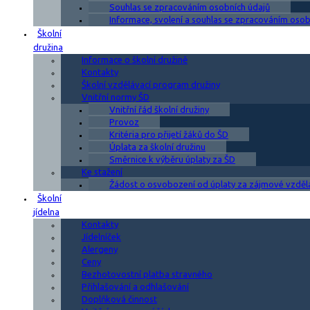
Souhlas se zpracováním osobních údajů
Informace, svolení a souhlas se zpracováním osobn
Školní
družina
Informace o školní družině
Kontakty
Školní vzdělávací program družiny
Vnitřní normy ŠD
Vnitřní řád školní družiny
Provoz
Kritéria pro přijetí žáků do ŠD
Úplata za školní družinu
Směrnice k výběru úplaty za ŠD
Ke stažení
Žádost o osvobození od úplaty za zájmové vzděl
Školní
jídelna
Kontakty
Jídelníček
Alergeny
Ceny
Bezhotovostní platba stravného
Přihlašování a odhlašování
Doplňková činnost