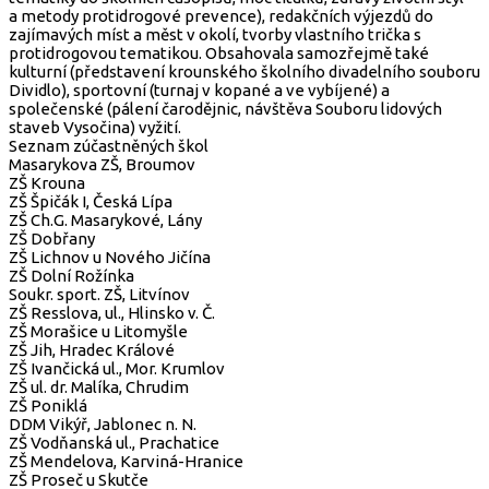
a metody protidrogové prevence), redakčních výjezdů do
zajímavých míst a měst v okolí, tvorby vlastního trička s
protidrogovou tematikou. Obsahovala samozřejmě také
kulturní (představení krounského školního divadelního souboru
Dividlo), sportovní (turnaj v kopané a ve vybíjené) a
společenské (pálení čarodějnic, návštěva Souboru lidových
staveb Vysočina) vyžití.
Seznam zúčastněných škol
Masarykova ZŠ, Broumov
ZŠ Krouna
ZŠ Špičák I, Česká Lípa
ZŠ Ch.G. Masarykové, Lány
ZŠ Dobřany
ZŠ Lichnov u Nového Jičína
ZŠ Dolní Rožínka
Soukr. sport. ZŠ, Litvínov
ZŠ Resslova, ul., Hlinsko v. Č.
ZŠ Morašice u Litomyšle
ZŠ Jih, Hradec Králové
ZŠ Ivančická ul., Mor. Krumlov
ZŠ ul. dr. Malíka, Chrudim
ZŠ Poniklá
DDM Vikýř, Jablonec n. N.
ZŠ Vodňanská ul., Prachatice
ZŠ Mendelova, Karviná-Hranice
ZŠ Proseč u Skutče