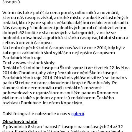
časopisů.
Velmi nás také potěšila cena poroty odborníků a novinářů,
kterou náš časopis získal, a druhé místo v anketě zúčastněných
redakcí, které jsme spolu s několika dalšími redakcemi obsadili.
Náš časopis při hodnocení jednotlivých porotců obdržel velmi
dobrých 62 bodů ze sta možných v kategoriích, v nichž se
hodnotila obsahová a grafická stránka časopisu, titulní strana a
celková úroveň časopisu.
Na tento úspěch školní časopis navázal i v roce 2014, kdy byl v
kategorii základních škol vyhlášen nejlepším časopisem
Pardubického kraje:
Text z www stránek školy:
Redaktoři školního časopisu Škrob vyrazili ve čtvrtek 22. května
2014 do Chrudimi, aby zde převzali ocenění Školní časopis
Pardubického kraje 2014. Oficiální vyhlášení vítězů se konalo v
parku Střelnice v rámci dvoudenní krajské Bambiriády. Po
slavnostním ceremoniálu měli redaktoři možnost
pobesedovat s organizátorem soutěže panem Romanem
Málkem a také s jedním z porotců redaktorem Českého
rozhlasu Pardubice Josefem Kopeckým.
Další fotografie naleznete u nás v
galerii
.
Obsahová náplň
Z původních 8 stran “narostl” časopis na současných 24 až 32
stran. Každé číslo přináší zprávy z ředitelny, zprávy ze života