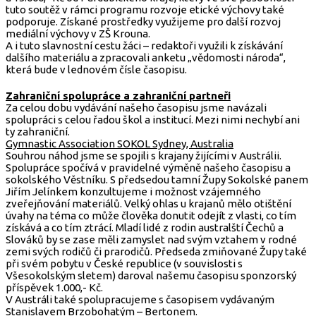
tuto soutěž v rámci programu rozvoje etické výchovy také
podporuje. Získané prostředky využijeme pro další rozvoj
mediální výchovy v ZŠ Krouna.
A i tuto slavnostní cestu žáci – redaktoři využili k získávání
dalšího materiálu a zpracovali anketu „vědomosti národa“,
která bude v lednovém čísle časopisu.
Zahraniční spolupráce a zahraniční partneři
Za celou dobu vydávání našeho časopisu jsme navázali
spolupráci s celou řadou škol a institucí. Mezi nimi nechybí ani
ty zahraniční.
Gymnastic Association SOKOL Sydney, Australia
Souhrou náhod jsme se spojili s krajany žijícími v Austrálii.
Spolupráce spočívá v pravidelné výměně našeho časopisu a
sokolského Věstníku. S předsedou tamní Župy Sokolské panem
Jiřím Jelínkem konzultujeme i možnost vzájemného
zveřejňování materiálů. Velký ohlas u krajanů mělo otištění
úvahy na téma co může člověka donutit odejít z vlasti, co tím
získává a co tím ztrácí. Mladí lidé z rodin australští Čechů a
Slováků by se zase měli zamyslet nad svým vztahem v rodné
zemi svých rodičů či prarodičů. Předseda zmiňované Župy také
při svém pobytu v České republice (v souvislosti s
Všesokolským sletem) daroval našemu časopisu sponzorský
příspěvek 1.000,- Kč.
V Austráli také spolupracujeme s časopisem vydávaným
Stanislavem Brzobohatým – Bertonem.