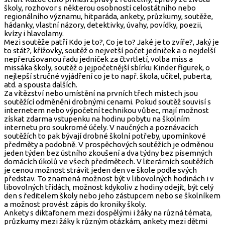
školy, rozhovor s některou osobností celostátního nebo
regionálního významu, hitparáda, ankety, průzkumy, soutěže,
hádanky, vlastní názory, detektivky, úvahy, povídky, poezii,
kvízy i hlavolamy.
Mezi soutěže patří Kdo je to?, Co je to? Jaké je to zvíře?, Jaký je
to stát?, křížovky, soutěž o nejvetší počet jedniček a o nejdelší
nepřerušovanou řadu jedniček za čtvrtletí, volba miss a
missáka školy, soutěž o jejpočetnější sbírku Kinder figurek, o
nejlepší stručné vyjádření co je to např. škola, učitel, puberta,
atd. a spousta dalších.
Za vítězství nebo umístění na prvních třech místech jsou
soutěžící odměněni drobnými cenami. Pokud soutěž souvisí s
internetem nebo výpočetní technikou vůbec, mají možnost
získat zdarma vstupenku na hodinu pobytu na školním
internetu pro soukromé účely. V naučných a poznávacích
soutěžích to pak bývají drobné školní potřeby, upomínkové
předměty a podobně. V prospěchových soutěžích je odměnou
jeden týden bez ústního zkoušení a dva týdny bez písemných
domácích úkolů ve všech předmětech. V literárních soutěžích
je cenou možnost strávit jeden den ve škole podle svých
představ. To znamená možnost být v libovolných hodinách i v
libovolných třídách, možnost kdykoliv z hodiny odejít, být celý
den s ředitelem školy nebo jeho zástupcem nebo se školníkem
a možnost provést zápis do kroniky školy.
Ankety s diktafonem mezi dospělými i žáky na různá témata,
průzkumy mezi žáky k různým otázkám, ankety mezi dětmi