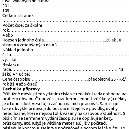
Čísel vydaných do dubna
2014…………………………………………………………………………
105
Celkem stránek
…………………………………………………………………………………
Počet čísel za školní
rok………………………………………………………………………
4 až 5
Rozsah jednoho čísla……………………………………..28 až 38
stran A4 zmenšených na A5
Náklad jednoho
čísla………………………………………………………………………….
výtisků
Redakční
rada…………………………………………………………………13
žáků + 1 učitel
Cena časopisu…………………………………..předplatné 25,- Kč/
rok (tj. 4 až 5 čísel)
Technika přípravy
Přibližně měsíc před vydáním čísla se redakční rada dohodne na
hrubém obsahu. Členové si rozeberou jednotlivé úkoly (a někdy
je u toho i dost veselo) a začnou na nich pracovat. Sami si je
také obvykle přepisují do počítače. Nejdříve povídky, úvahy
nebo básně, které nejsou tolik vázány na časovou aktuálnost. S
blížícím se termínem vydání časopisu se doplňují ankety,
průzkumy, atd. Když je většina materiálů již v počítači,
následuje kontrola. Nejprve počítačová a potom ještě ruční. To