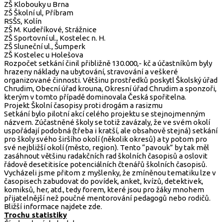
ZŠ Klobouky u Brna
ZŠ Školní ul, Příbram
RSŠS, Kolín
ZŠ M. Kudeříkové, Strážnice
ZŠ Sportovní ul., Kostelec n. H.
ZŠ Sluneční ul., Šumperk
ZŠ Kostelec u Holešova
Rozpočet setkání činil přibližně 130.000,- kč a účastníkům byly
hrazeny náklady na ubytování, stravování a veškeré
organizované činnosti. Většinu prostředků poskytl Školský úřad
Chrudim, Obecní úřad krouna, Okresní úřad Chrudim a sponzoři,
kterým v tomto případě dominovala Česká spořitelna.
Projekt Školní časopisy proti drogám a rasizmu
Setkání bylo pilotní akcí celého projektu se stejnojmenným
názvem. Zúčastněné školy se totiž zavázaly, že ve svém okolí
uspořádají podobná (třeba i kratší, ale obsahově stejná) setkání
pro školy svého širšího okolí (několik okresů) a ty potom pro
své nejbližší okolí (město, region). Tento “pavouk” by tak měl
zasáhnout většinu radakčních rad školních časopisů a oslovit
řádově desetitisíce potenciálních čtenářů školních časopisů.
Vycházeli jsme přitom z myšlenky, že zmíněnou tematiku lze v
časopisech zabudovat do povídek, anket, kvízů, detektivek,
komiksů, her, atd., tedy forem, které jsou pro žáky mnohem
přijatelnější než poučné mentorování pedagogů nebo rodičů.
Bližší informace najdete zde.
Trochu statistiky