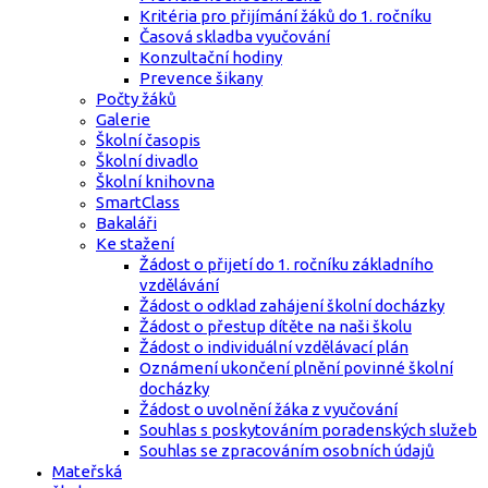
Kritéria pro přijímání žáků do 1. ročníku
Časová skladba vyučování
Konzultační hodiny
Prevence šikany
Počty žáků
Galerie
Školní časopis
Školní divadlo
Školní knihovna
SmartClass
Bakaláři
Ke stažení
Žádost o přijetí do 1. ročníku základního
vzdělávání
Žádost o odklad zahájení školní docházky
Žádost o přestup dítěte na naši školu
Žádost o individuální vzdělávací plán
Oznámení ukončení plnění povinné školní
docházky
Žádost o uvolnění žáka z vyučování
Souhlas s poskytováním poradenských služeb
Souhlas se zpracováním osobních údajů
Mateřská