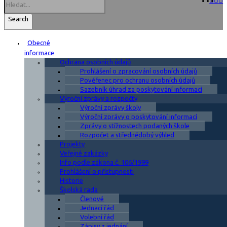
Search
Obecné
informace
Ochrana osobních údajů
Prohlášení o zpracování osobních údajů
Pověřenec pro ochranu osobních údajů
Sazebník úhrad za poskytování informací
Výroční zprávy a rozpočty
Výroční zprávy školy
Výroční zprávy o poskytování informací
Zprávy o stížnostech podaných škole
Rozpočet a střednědobý výhled
Projekty
Veřejné zakázky
Info podle zákona č. 106/1999
Prohlášení o přístupnosti
Historie
Školská rada
Členové
Jednací řád
Volební řád
Zápisy z jednání