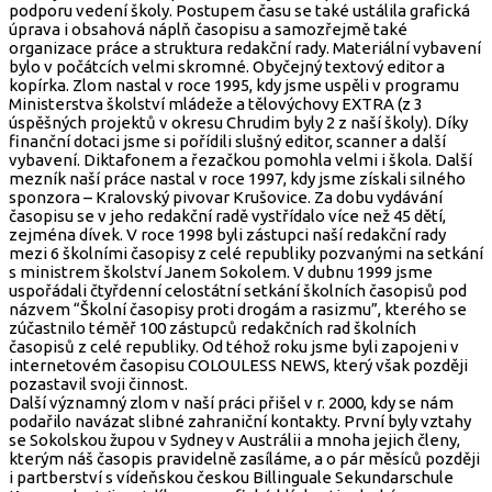
podporu vedení školy. Postupem času se také ustálila grafická
úprava i obsahová náplň časopisu a samozřejmě také
organizace práce a struktura redakční rady. Materiální vybavení
bylo v počátcích velmi skromné. Obyčejný textový editor a
kopírka. Zlom nastal v roce 1995, kdy jsme uspěli v programu
Ministerstva školství mládeže a tělovýchovy EXTRA (z 3
úspěšných projektů v okresu Chrudim byly 2 z naší školy). Díky
finanční dotaci jsme si pořídili slušný editor, scanner a další
vybavení. Diktafonem a řezačkou pomohla velmi i škola. Další
mezník naší práce nastal v roce 1997, kdy jsme získali silného
sponzora – Kralovský pivovar Krušovice. Za dobu vydávání
časopisu se v jeho redakční radě vystřídalo více než 45 dětí,
zejména dívek. V roce 1998 byli zástupci naší redakční rady
mezi 6 školními časopisy z celé republiky pozvanými na setkání
s ministrem školství Janem Sokolem. V dubnu 1999 jsme
uspořádali čtyřdenní celostátní setkání školních časopisů pod
názvem “Školní časopisy proti drogám a rasizmu”, kterého se
zúčastnilo téměř 100 zástupců redakčních rad školních
časopisů z celé republiky. Od téhož roku jsme byli zapojeni v
internetovém časopisu COLOULESS NEWS, který však později
pozastavil svoji činnost.
Další významný zlom v naší práci přišel v r. 2000, kdy se nám
podařilo navázat slibné zahraniční kontakty. První byly vztahy
se Sokolskou župou v Sydney v Austrálii a mnoha jejich členy,
kterým náš časopis pravidelně zasíláme, a o pár měsíců později
i partberství s vídeňskou českou Billinguale Sekundarschule