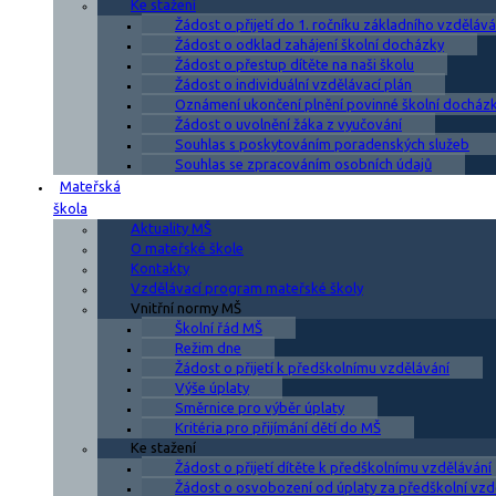
Ke stažení
Žádost o přijetí do 1. ročníku základního vzdělává
Žádost o odklad zahájení školní docházky
Žádost o přestup dítěte na naši školu
Žádost o individuální vzdělávací plán
Oznámení ukončení plnění povinné školní docház
Žádost o uvolnění žáka z vyučování
Souhlas s poskytováním poradenských služeb
Souhlas se zpracováním osobních údajů
Mateřská
škola
Aktuality MŠ
O mateřské škole
Kontakty
Vzdělávací program mateřské školy
Vnitřní normy MŠ
Školní řád MŠ
Režim dne
Žádost o přijetí k předškolnímu vzdělávání
Výše úplaty
Směrnice pro výběr úplaty
Kritéria pro přijímání dětí do MŠ
Ke stažení
Žádost o přijetí dítěte k předškolnímu vzdělávání
Žádost o osvobození od úplaty za předškolní vzd