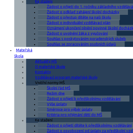
Ke stažení
Žádost o přijetí do 1. ročníku základního vzdělává
Žádost o odklad zahájení školní docházky
Žádost o přestup dítěte na naši školu
Žádost o individuální vzdělávací plán
Oznámení ukončení plnění povinné školní docház
Žádost o uvolnění žáka z vyučování
Souhlas s poskytováním poradenských služeb
Souhlas se zpracováním osobních údajů
Mateřská
škola
Aktuality MŠ
O mateřské škole
Kontakty
Vzdělávací program mateřské školy
Vnitřní normy MŠ
Školní řád MŠ
Režim dne
Žádost o přijetí k předškolnímu vzdělávání
Výše úplaty
Směrnice pro výběr úplaty
Kritéria pro přijímání dětí do MŠ
Ke stažení
Žádost o přijetí dítěte k předškolnímu vzdělávání
Žádost o osvobození od úplaty za předškolní vzd