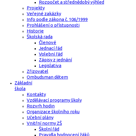
Rozpočet a střednědobý výhled
Projekty
Veřejné zakázky
Info podle zákona č. 106/1999
Prohlášení o přístupnosti
Historie
Školská rada
Členové
Jednací řád
Volební řád
Zápisy z jednání
Legislativa
Zřizovatel
Ombudsman dětem
Základní
škola
Kontakty
Vzdělávací programy školy
Rozvrh hodin
Organizace školního roku
Učební plány
Vnitřní normy ZŠ
Školní řád
Pravidla hodnocení žáků