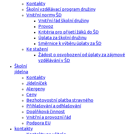
Kontakty
Školní vzdělávací program družiny
Vnitřní normy ŠD
Vnitřní řád školní družiny
Provoz
Kritéria pro přijetí žáků do ŠD
Úplata za školní družinu
Směrnice k výběru úplaty za ŠD
Ke stažení
Žádost o osvobození od úplaty za zájmové
vzdělávání v ŠD
Školní
jídelna
Kontakty
Jídelníček
Alergeny
Ceny
Bezhotovostní platba stravného
Přihlašování a odhlašování
Doplňková činnost
Vnitřní a provozní řád
Podpora EU
kontakty