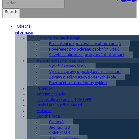
Search
Obecné
informace
Ochrana osobních údajů
Prohlášení o zpracování osobních údajů
Pověřenec pro ochranu osobních údajů
Sazebník úhrad za poskytování informací
Výroční zprávy a rozpočty
Výroční zprávy školy
Výroční zprávy o poskytování informací
Zprávy o stížnostech podaných škole
Rozpočet a střednědobý výhled
Projekty
Veřejné zakázky
Info podle zákona č. 106/1999
Prohlášení o přístupnosti
Historie
Školská rada
Členové
Jednací řád
Volební řád
Zápisy z jednání