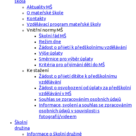
škola
Aktuality MŠ
O mateřské škole
Kontakty
Vzdělávací program mateřské školy
Vnitřní normy MŠ
Školní řád MŠ
Režim dne
Žádost o přijetí k předškolnímu vzdělávání
Výše úplaty
Směrnice pro výběr úplaty
Kritéria pro přijímání dětí do MŠ
Ke stažení
Žádost o přijetí dítěte k předškolnímu
vzdělávání
Žádost o osvobození od úplaty za předškolní
vzdělávání v MŠ
Souhlas se zpracováním osobních údajů
Informace, svolení a souhlas se zpracováním
osobních údajů v souvislosti s
fotografií/videem
Školní
družina
Informace o školní družině