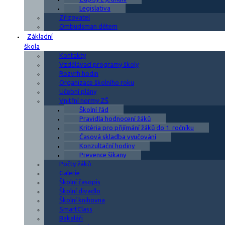
Legislativa
Zřizovatel
Ombudsman dětem
Základní
škola
Kontakty
Vzdělávací programy školy
Rozvrh hodin
Organizace školního roku
Učební plány
Vnitřní normy ZŠ
Školní řád
Pravidla hodnocení žáků
Kritéria pro přijímání žáků do 1. ročníku
Časová skladba vyučování
Konzultační hodiny
Prevence šikany
Počty žáků
Galerie
Školní časopis
Školní divadlo
Školní knihovna
SmartClass
Bakaláři