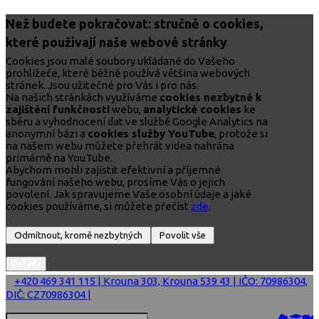
Než budete pokračovat: stručně o cookies,
které používají naše webové stránky
Cookies jsou malé soubory ukládané do Vašeho
prohlížeče, které běžně používá většina webových
stránek. Jsou užitečné pro Vás i pro nás.
Na našich stránkách využíváme
cookies nezbytné k
zajištění funkčnosti
webu,
analytické cookies
ke
sběru a vyhodnocení dat ve službě Google Analytics na
anonymní bázi a
cookies služby YouTube
, protože si
na našem webu můžete přehrát videa nahrána
primárně na YouTube.
Abychom mohli zajistit efektivní a příjemné
fungování našeho webu, prosíme Vás o jejich
povolení. Jak spravujeme Vaše osobní údaje a jaké
cookies používáme, si můžete přečíst
zde
.
+420 469 341 115 | Krouna 303, Krouna 539 43 | IČO: 70986304,
DIČ: CZ70986304 |