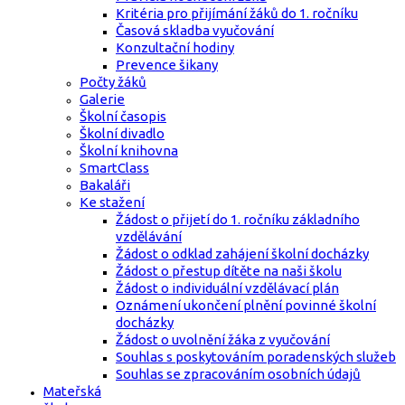
Kritéria pro přijímání žáků do 1. ročníku
Časová skladba vyučování
Konzultační hodiny
Prevence šikany
Počty žáků
Galerie
Školní časopis
Školní divadlo
Školní knihovna
SmartClass
Bakaláři
Ke stažení
Žádost o přijetí do 1. ročníku základního
vzdělávání
Žádost o odklad zahájení školní docházky
Žádost o přestup dítěte na naši školu
Žádost o individuální vzdělávací plán
Oznámení ukončení plnění povinné školní
docházky
Žádost o uvolnění žáka z vyučování
Souhlas s poskytováním poradenských služeb
Souhlas se zpracováním osobních údajů
Mateřská