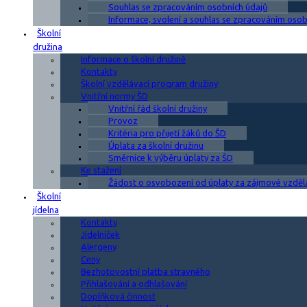
Souhlas se zpracováním osobních údajů
Informace, svolení a souhlas se zpracováním osobn
Školní
družina
Informace o školní družině
Kontakty
Školní vzdělávací program družiny
Vnitřní normy ŠD
Vnitřní řád školní družiny
Provoz
Kritéria pro přijetí žáků do ŠD
Úplata za školní družinu
Směrnice k výběru úplaty za ŠD
Ke stažení
Žádost o osvobození od úplaty za zájmové vzděl
Školní
jídelna
Kontakty
Jídelníček
Alergeny
Ceny
Bezhotovostní platba stravného
Přihlašování a odhlašování
Doplňková činnost