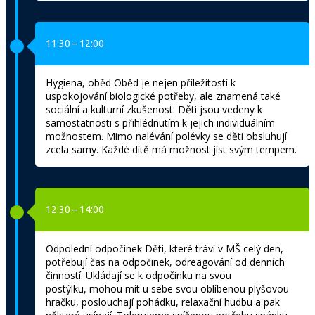
11:30 – 12:00
Hygiena, oběd Oběd je nejen příležitostí k
uspokojování biologické potřeby, ale znamená také
sociální a kulturní zkušenost. Děti jsou vedeny k
samostatnosti s přihlédnutím k jejich individuálním
možnostem. Mimo nalévání polévky se děti obsluhují
zcela samy. Každé dítě má možnost jíst svým tempem.
12:30 – 14:00
Odpolední odpočinek Děti, které tráví v MŠ celý den,
potřebují čas na odpočinek, odreagování od denních
činností. Ukládají se k odpočinku na svou
postýlku, mohou mít u sebe svou oblíbenou plyšovou
hračku, poslouchají pohádku, relaxační hudbu a pak