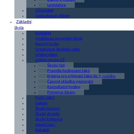
Legislativa
Zřizovatel
Ombudsman dětem
Základní
škola
Kontakty
Vzdělávací programy školy
Rozvrh hodin
Organizace školního roku
Učební plány
Vnitřní normy ZŠ
Školní řád
Pravidla hodnocení žáků
Kritéria pro přijímání žáků do 1. ročníku
Časová skladba vyučování
Konzultační hodiny
Prevence šikany
Počty žáků
Galerie
Školní časopis
Školní divadlo
Školní knihovna
SmartClass
Bakaláři