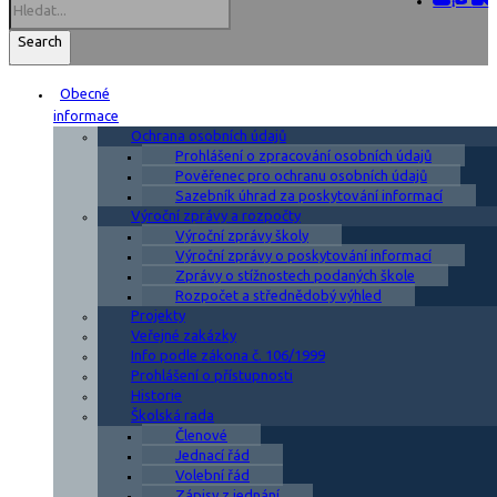
Search
Obecné
informace
Ochrana osobních údajů
Prohlášení o zpracování osobních údajů
Pověřenec pro ochranu osobních údajů
Sazebník úhrad za poskytování informací
Výroční zprávy a rozpočty
Výroční zprávy školy
Výroční zprávy o poskytování informací
Zprávy o stížnostech podaných škole
Rozpočet a střednědobý výhled
Projekty
Veřejné zakázky
Info podle zákona č. 106/1999
Prohlášení o přístupnosti
Historie
Školská rada
Členové
Jednací řád
Volební řád
Zápisy z jednání