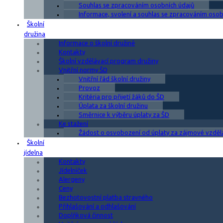
Souhlas se zpracováním osobních údajů
Informace, svolení a souhlas se zpracováním osobn
Školní
družina
Informace o školní družině
Kontakty
Školní vzdělávací program družiny
Vnitřní normy ŠD
Vnitřní řád školní družiny
Provoz
Kritéria pro přijetí žáků do ŠD
Úplata za školní družinu
Směrnice k výběru úplaty za ŠD
Ke stažení
Žádost o osvobození od úplaty za zájmové vzděl
Školní
jídelna
Kontakty
Jídelníček
Alergeny
Ceny
Bezhotovostní platba stravného
Přihlašování a odhlašování
Doplňková činnost