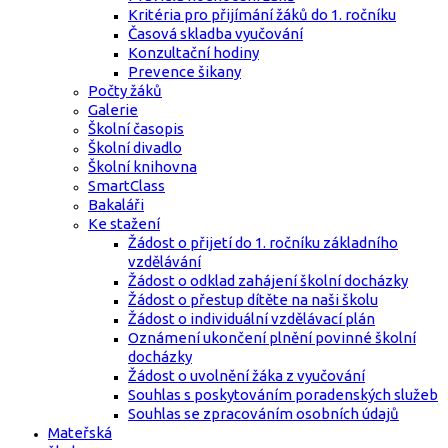
Kritéria pro přijímání žáků do 1. ročníku
Časová skladba vyučování
Konzultační hodiny
Prevence šikany
Počty žáků
Galerie
Školní časopis
Školní divadlo
Školní knihovna
SmartClass
Bakaláři
Ke stažení
Žádost o přijetí do 1. ročníku základního
vzdělávání
Žádost o odklad zahájení školní docházky
Žádost o přestup dítěte na naši školu
Žádost o individuální vzdělávací plán
Oznámení ukončení plnění povinné školní
docházky
Žádost o uvolnění žáka z vyučování
Souhlas s poskytováním poradenských služeb
Souhlas se zpracováním osobních údajů
Mateřská