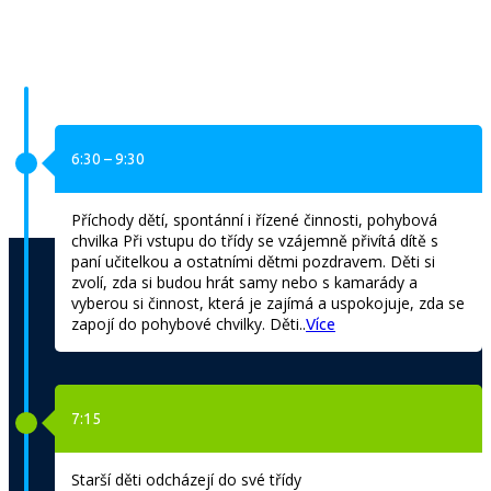
6:30 – 9:30
Příchody dětí, spontánní i řízené činnosti, pohybová
chvilka Při vstupu do třídy se vzájemně přivítá dítě s
paní učitelkou a ostatními dětmi pozdravem. Děti si
zvolí, zda si budou hrát samy nebo s kamarády a
Režim dne v naší školce
vyberou si činnost, která je zajímá a uspokojuje, zda se
zapojí do pohybové chvilky. Děti..
Více
7:15
Starší děti odcházejí do své třídy