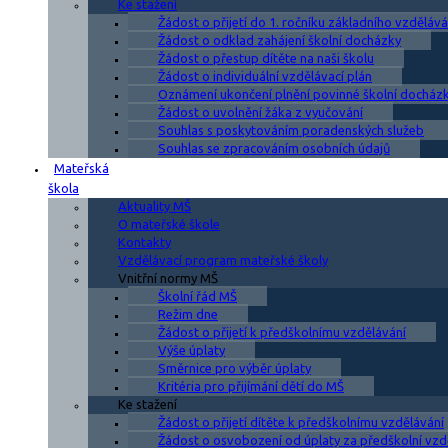
Ke stažení
Žádost o přijetí do 1. ročníku základního vzdělává
Žádost o odklad zahájení školní docházky
Žádost o přestup dítěte na naši školu
Žádost o individuální vzdělávací plán
Oznámení ukončení plnění povinné školní docház
Žádost o uvolnění žáka z vyučování
Souhlas s poskytováním poradenských služeb
Souhlas se zpracováním osobních údajů
Mateřská
škola
Aktuality MŠ
O mateřské škole
Kontakty
Vzdělávací program mateřské školy
Vnitřní normy MŠ
Školní řád MŠ
Režim dne
Žádost o přijetí k předškolnímu vzdělávání
Výše úplaty
Směrnice pro výběr úplaty
Kritéria pro přijímání dětí do MŠ
Ke stažení
Žádost o přijetí dítěte k předškolnímu vzdělávání
Žádost o osvobození od úplaty za předškolní vzd