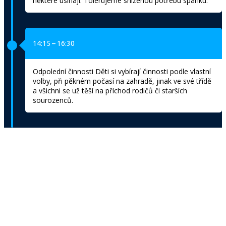
některé usínají. Tolerujeme sníženou potřebu spánku.
14:15 – 16:30
Odpolední činnosti Děti si vybírají činnosti podle vlastní
volby, při pěkném počasí na zahradě, jinak ve své třídě
a všichni se už těší na příchod rodičů či starších
sourozenců.