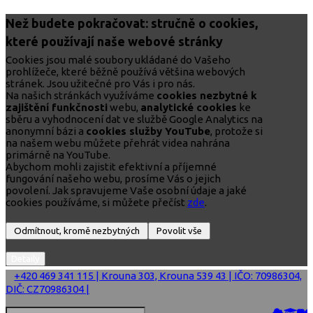
Než budete pokračovat: stručně o cookies,
které používají naše webové stránky
Cookies jsou malé soubory ukládané do Vašeho
prohlížeče, které běžně používá většina webových
stránek. Jsou užitečné pro Vás i pro nás.
Na našich stránkách využíváme
cookies nezbytné k
zajištění funkčnosti
webu,
analytické cookies
ke
sběru a vyhodnocení dat ve službě Google Analytics na
anonymní bázi a
cookies služby YouTube
, protože si
na našem webu můžete přehrát videa nahrána
primárně na YouTube.
Abychom mohli zajistit efektivní a příjemné
fungování našeho webu, prosíme Vás o jejich
povolení. Jak spravujeme Vaše osobní údaje a jaké
cookies používáme, si můžete přečíst
zde
.
+420 469 341 115 | Krouna 303, Krouna 539 43 | IČO: 70986304,
DIČ: CZ70986304 |