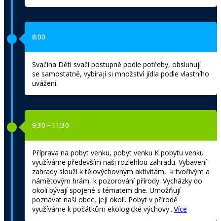
8:00
Svačina Děti svačí postupně podle potřeby, obsluhují
se samostatně, vybírají si množství jídla podle vlastního
uvážení.
9:30 – 11:30
Příprava na pobyt venku, pobyt venku K pobytu venku
využíváme především naši rozlehlou zahradu. Vybavení
zahrady slouží k tělovýchovným aktivitám, k tvořivým a
námětovým hrám, k pozorování přírody. Vycházky do
okolí bývají spojené s tématem dne. Umožňují
poznávat naši obec, její okolí. Pobyt v přírodě
využíváme k počátkům ekologické výchovy...
Více