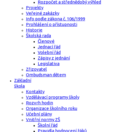
Rozpočet a střednědobý výhled
Projekty
Veřejné zakázky
Info podle zákona č. 106/1999
Prohlášení o přístupnosti
Historie
Školská rada
Členové
Jednací řád
Volební řád
Zápisy z jednání
Legislativa
Zřizovatel
Ombudsman dětem
Základní
škola
Kontakty
Vzdělávací programy školy
Rozvrh hodin
Organizace školního roku
Učební plány
Vnitřní normy ZŠ
Školní řád
Pravidla hodnocení žáků