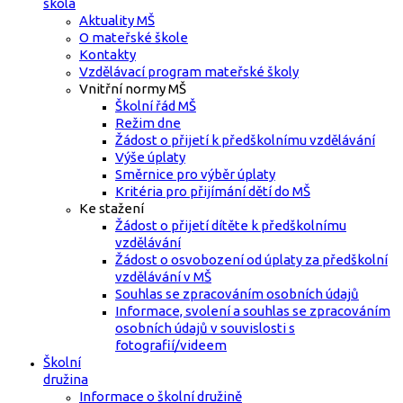
škola
Aktuality MŠ
O mateřské škole
Kontakty
Vzdělávací program mateřské školy
Vnitřní normy MŠ
Školní řád MŠ
Režim dne
Žádost o přijetí k předškolnímu vzdělávání
Výše úplaty
Směrnice pro výběr úplaty
Kritéria pro přijímání dětí do MŠ
Ke stažení
Žádost o přijetí dítěte k předškolnímu
vzdělávání
Žádost o osvobození od úplaty za předškolní
vzdělávání v MŠ
Souhlas se zpracováním osobních údajů
Informace, svolení a souhlas se zpracováním
osobních údajů v souvislosti s
fotografií/videem
Školní
družina
Informace o školní družině