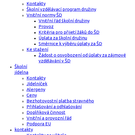
Kontakty
Školní vzdělávací program družiny
Vnitřní normy ŠD
Vnitřní řád školní družiny
Provoz
Kritéria pro přijetí žáků do ŠD
Úplata za školní družinu
Směrnice k výběru úplaty za ŠD
Ke stažení
Žádost o osvobození od úplaty za zájmové
vzdělávání v ŠD
Školní
jídelna
Kontakty
Jídelníček
Alergeny
Ceny
Bezhotovostní platba stravného
Přihlašování a odhlašování
Doplňková činnost
Vnitřní a provozní řád
Podpora EU
kontakty