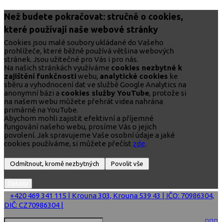
Než budete pokračovat: stručně o cookies,
které používají naše webové stránky
Cookies jsou malé soubory ukládané do Vašeho
prohlížeče, které běžně používá většina webových
stránek. Jsou užitečné pro Vás i pro nás.
Na našich stránkách využíváme
cookies nezbytné k
zajištění funkčnosti
webu,
analytické cookies
ke
sběru a vyhodnocení dat ve službě Google Analytics na
anonymní bázi a
cookies služby YouTube
, protože si
na našem webu můžete přehrát videa nahrána
primárně na YouTube.
Abychom mohli zajistit efektivní a příjemné
fungování našeho webu, prosíme Vás o jejich
povolení. Jak spravujeme Vaše osobní údaje a jaké
cookies používáme, si můžete přečíst
zde
.
+420 469 341 115 | Krouna 303, Krouna 539 43 | IČO: 70986304,
DIČ: CZ70986304 |