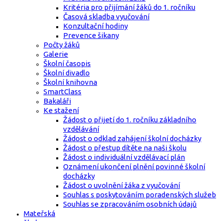
Kritéria pro přijímání žáků do 1. ročníku
Časová skladba vyučování
Konzultační hodiny
Prevence šikany
Počty žáků
Galerie
Školní časopis
Školní divadlo
Školní knihovna
SmartClass
Bakaláři
Ke stažení
Žádost o přijetí do 1. ročníku základního
vzdělávání
Žádost o odklad zahájení školní docházky
Žádost o přestup dítěte na naši školu
Žádost o individuální vzdělávací plán
Oznámení ukončení plnění povinné školní
docházky
Žádost o uvolnění žáka z vyučování
Souhlas s poskytováním poradenských služeb
Souhlas se zpracováním osobních údajů
Mateřská