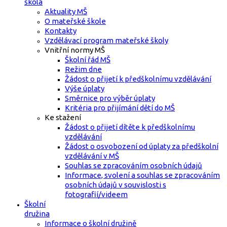
škola
Aktuality MŠ
O mateřské škole
Kontakty
Vzdělávací program mateřské školy
Vnitřní normy MŠ
Školní řád MŠ
Režim dne
Žádost o přijetí k předškolnímu vzdělávání
Výše úplaty
Směrnice pro výběr úplaty
Kritéria pro přijímání dětí do MŠ
Ke stažení
Žádost o přijetí dítěte k předškolnímu
vzdělávání
Žádost o osvobození od úplaty za předškolní
vzdělávání v MŠ
Souhlas se zpracováním osobních údajů
Informace, svolení a souhlas se zpracováním
osobních údajů v souvislosti s
fotografií/videem
Školní
družina
Informace o školní družině