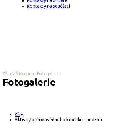
Kontakty na učitele
Kontakty na součásti
ZŠ a MŠ Krouna
Fotogalerie
>
Fotogalerie
ZŠ
»
Aktivity přírodovědného kroužku - podzim