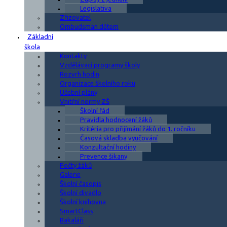
Legislativa
Zřizovatel
Ombudsman dětem
Základní
škola
Kontakty
Vzdělávací programy školy
Rozvrh hodin
Organizace školního roku
Učební plány
Vnitřní normy ZŠ
Školní řád
Pravidla hodnocení žáků
Kritéria pro přijímání žáků do 1. ročníku
Časová skladba vyučování
Konzultační hodiny
Prevence šikany
Počty žáků
Galerie
Školní časopis
Školní divadlo
Školní knihovna
SmartClass
Bakaláři