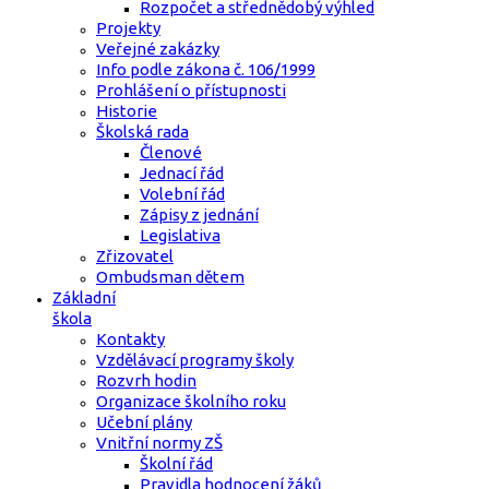
Rozpočet a střednědobý výhled
Projekty
Veřejné zakázky
Info podle zákona č. 106/1999
Prohlášení o přístupnosti
Historie
Školská rada
Členové
Jednací řád
Volební řád
Zápisy z jednání
Legislativa
Zřizovatel
Ombudsman dětem
Základní
škola
Kontakty
Vzdělávací programy školy
Rozvrh hodin
Organizace školního roku
Učební plány
Vnitřní normy ZŠ
Školní řád
Pravidla hodnocení žáků