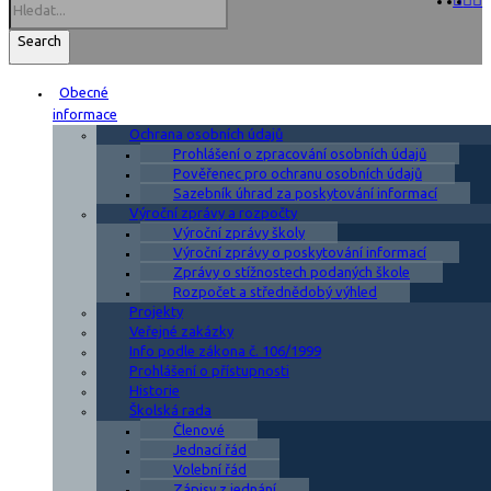
Search
Obecné
informace
Ochrana osobních údajů
Prohlášení o zpracování osobních údajů
Pověřenec pro ochranu osobních údajů
Sazebník úhrad za poskytování informací
Výroční zprávy a rozpočty
Výroční zprávy školy
Výroční zprávy o poskytování informací
Zprávy o stížnostech podaných škole
Rozpočet a střednědobý výhled
Projekty
Veřejné zakázky
Info podle zákona č. 106/1999
Prohlášení o přístupnosti
Historie
Školská rada
Členové
Jednací řád
Volební řád
Zápisy z jednání