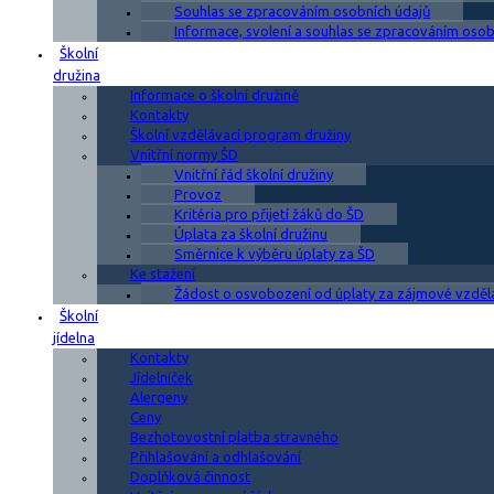
Souhlas se zpracováním osobních údajů
Informace, svolení a souhlas se zpracováním osobn
Školní
družina
Informace o školní družině
Kontakty
Školní vzdělávací program družiny
Vnitřní normy ŠD
Vnitřní řád školní družiny
Provoz
Kritéria pro přijetí žáků do ŠD
Úplata za školní družinu
Směrnice k výběru úplaty za ŠD
Ke stažení
Žádost o osvobození od úplaty za zájmové vzděl
Školní
jídelna
Kontakty
Jídelníček
Alergeny
Ceny
Bezhotovostní platba stravného
Přihlašování a odhlašování
Doplňková činnost