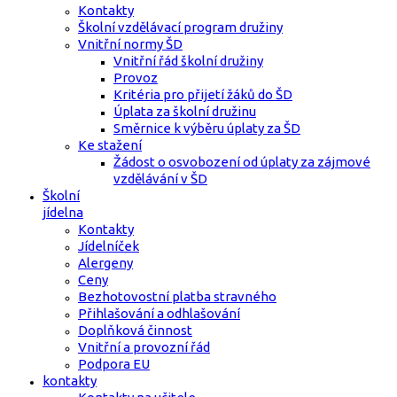
Kontakty
Školní vzdělávací program družiny
Vnitřní normy ŠD
Vnitřní řád školní družiny
Provoz
Kritéria pro přijetí žáků do ŠD
Úplata za školní družinu
Směrnice k výběru úplaty za ŠD
Ke stažení
Žádost o osvobození od úplaty za zájmové
vzdělávání v ŠD
Školní
jídelna
Kontakty
Jídelníček
Alergeny
Ceny
Bezhotovostní platba stravného
Přihlašování a odhlašování
Doplňková činnost
Vnitřní a provozní řád
Podpora EU
kontakty