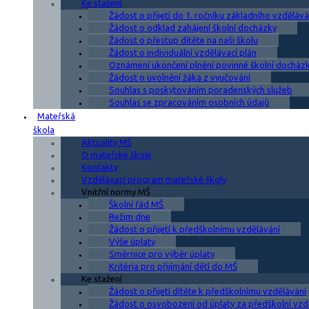
Ke stažení
Žádost o přijetí do 1. ročníku základního vzdělává
Žádost o odklad zahájení školní docházky
Žádost o přestup dítěte na naši školu
Žádost o individuální vzdělávací plán
Oznámení ukončení plnění povinné školní docház
Žádost o uvolnění žáka z vyučování
Souhlas s poskytováním poradenských služeb
Souhlas se zpracováním osobních údajů
Mateřská
škola
Aktuality MŠ
O mateřské škole
Kontakty
Vzdělávací program mateřské školy
Vnitřní normy MŠ
Školní řád MŠ
Režim dne
Žádost o přijetí k předškolnímu vzdělávání
Výše úplaty
Směrnice pro výběr úplaty
Kritéria pro přijímání dětí do MŠ
Ke stažení
Žádost o přijetí dítěte k předškolnímu vzdělávání
Žádost o osvobození od úplaty za předškolní vzd