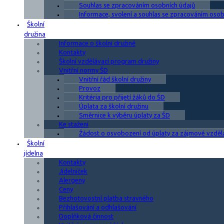
Souhlas se zpracováním osobních údajů
Informace, svolení a souhlas se zpracováním osobn
Školní
družina
Informace o školní družině
Kontakty
Školní vzdělávací program družiny
Vnitřní normy ŠD
Vnitřní řád školní družiny
Provoz
Kritéria pro přijetí žáků do ŠD
Úplata za školní družinu
Směrnice k výběru úplaty za ŠD
Ke stažení
Žádost o osvobození od úplaty za zájmové vzděl
Školní
jídelna
Kontakty
Jídelníček
Alergeny
Ceny
Bezhotovostní platba stravného
Přihlašování a odhlašování
Doplňková činnost