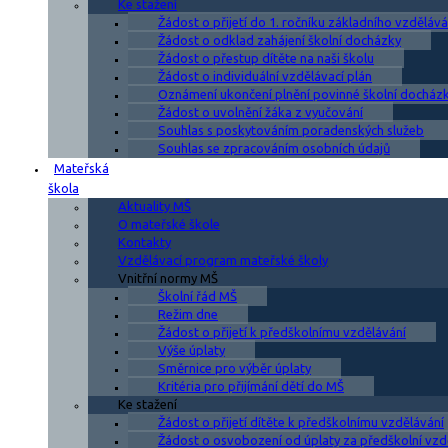
Ke stažení
Žádost o přijetí do 1. ročníku základního vzdělává
Žádost o odklad zahájení školní docházky
Žádost o přestup dítěte na naši školu
Žádost o individuální vzdělávací plán
Oznámení ukončení plnění povinné školní docház
Žádost o uvolnění žáka z vyučování
Souhlas s poskytováním poradenských služeb
Souhlas se zpracováním osobních údajů
Mateřská
škola
Aktuality MŠ
O mateřské škole
Kontakty
Vzdělávací program mateřské školy
Vnitřní normy MŠ
Školní řád MŠ
Režim dne
Žádost o přijetí k předškolnímu vzdělávání
Výše úplaty
Směrnice pro výběr úplaty
Kritéria pro přijímání dětí do MŠ
Ke stažení
Žádost o přijetí dítěte k předškolnímu vzdělávání
Žádost o osvobození od úplaty za předškolní vzd