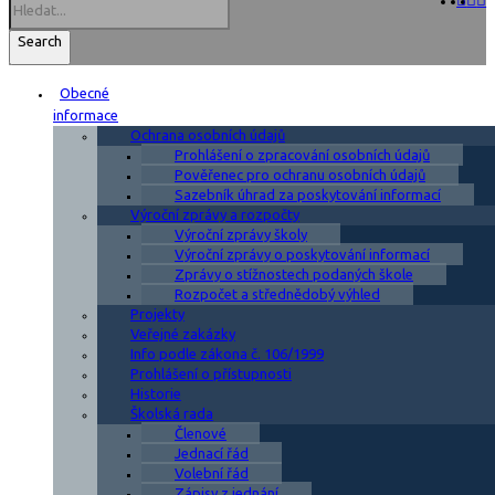
Search
Obecné
informace
Ochrana osobních údajů
Prohlášení o zpracování osobních údajů
Pověřenec pro ochranu osobních údajů
Sazebník úhrad za poskytování informací
Výroční zprávy a rozpočty
Výroční zprávy školy
Výroční zprávy o poskytování informací
Zprávy o stížnostech podaných škole
Rozpočet a střednědobý výhled
Projekty
Veřejné zakázky
Info podle zákona č. 106/1999
Prohlášení o přístupnosti
Historie
Školská rada
Členové
Jednací řád
Volební řád
Zápisy z jednání