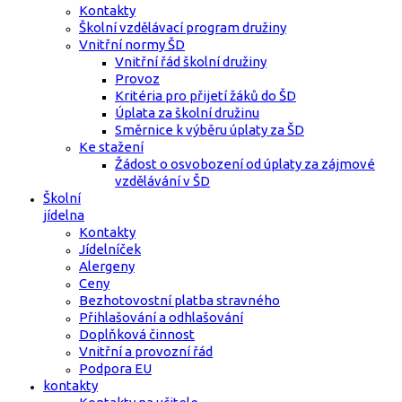
Kontakty
Školní vzdělávací program družiny
Vnitřní normy ŠD
Vnitřní řád školní družiny
Provoz
Kritéria pro přijetí žáků do ŠD
Úplata za školní družinu
Směrnice k výběru úplaty za ŠD
Ke stažení
Žádost o osvobození od úplaty za zájmové
vzdělávání v ŠD
Školní
jídelna
Kontakty
Jídelníček
Alergeny
Ceny
Bezhotovostní platba stravného
Přihlašování a odhlašování
Doplňková činnost
Vnitřní a provozní řád
Podpora EU
kontakty