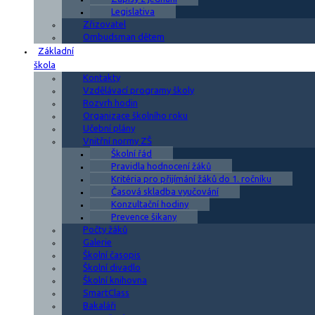
Legislativa
Zřizovatel
Ombudsman dětem
Základní
škola
Kontakty
Vzdělávací programy školy
Rozvrh hodin
Organizace školního roku
Učební plány
Vnitřní normy ZŠ
Školní řád
Pravidla hodnocení žáků
Kritéria pro přijímání žáků do 1. ročníku
Časová skladba vyučování
Konzultační hodiny
Prevence šikany
Počty žáků
Galerie
Školní časopis
Školní divadlo
Školní knihovna
SmartClass
Bakaláři