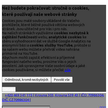
Než budete pokračovat: stručně o cookies,
které používají naše webové stránky
Cookies jsou malé soubory ukládané do Vašeho
prohlížeče, které běžně používá většina webových
stránek. Jsou užitečné pro Vás i pro nás.
Na našich stránkách využíváme
cookies nezbytné k
zajištění funkčnosti
webu,
analytické cookies
ke
sběru a vyhodnocení dat ve službě Google Analytics na
anonymní bázi a
cookies služby YouTube
, protože si
na našem webu můžete přehrát videa nahrána
primárně na YouTube.
Abychom mohli zajistit efektivní a příjemné
fungování našeho webu, prosíme Vás o jejich
povolení. Jak spravujeme Vaše osobní údaje a jaké
cookies používáme, si můžete přečíst
zde
.
+420 469 341 115 | Krouna 303, Krouna 539 43 | IČO: 70986304,
DIČ: CZ70986304 |