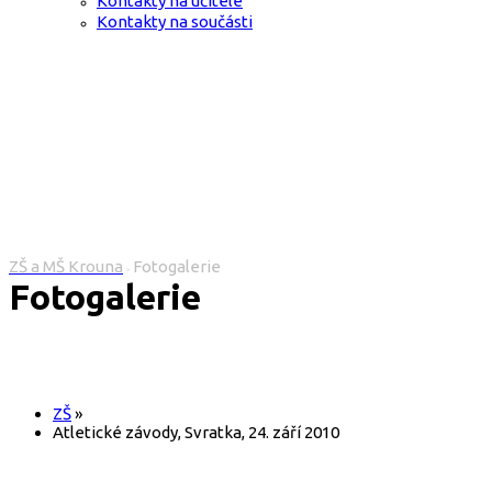
Kontakty na učitele
Kontakty na součásti
ZŠ a MŠ Krouna
Fotogalerie
>
Fotogalerie
ZŠ
»
Atletické závody, Svratka, 24. září 2010