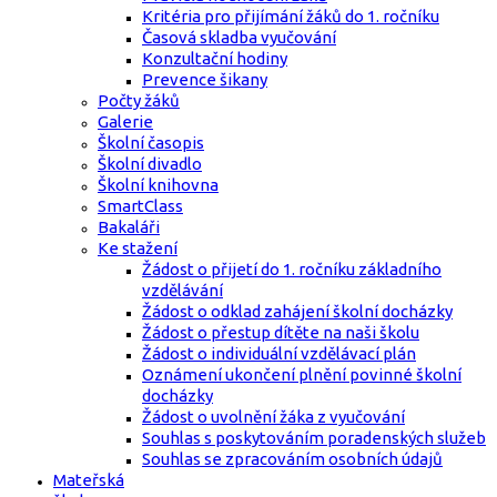
Kritéria pro přijímání žáků do 1. ročníku
Časová skladba vyučování
Konzultační hodiny
Prevence šikany
Počty žáků
Galerie
Školní časopis
Školní divadlo
Školní knihovna
SmartClass
Bakaláři
Ke stažení
Žádost o přijetí do 1. ročníku základního
vzdělávání
Žádost o odklad zahájení školní docházky
Žádost o přestup dítěte na naši školu
Žádost o individuální vzdělávací plán
Oznámení ukončení plnění povinné školní
docházky
Žádost o uvolnění žáka z vyučování
Souhlas s poskytováním poradenských služeb
Souhlas se zpracováním osobních údajů
Mateřská