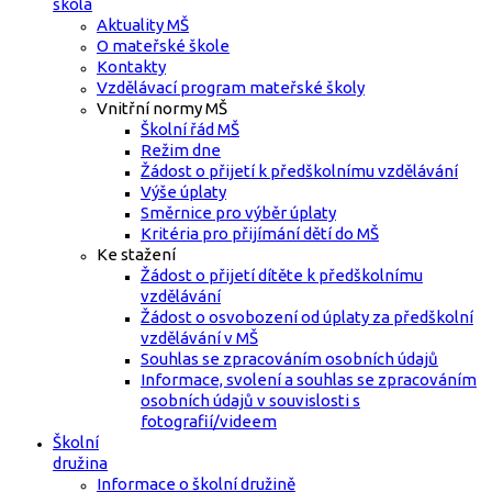
škola
Aktuality MŠ
O mateřské škole
Kontakty
Vzdělávací program mateřské školy
Vnitřní normy MŠ
Školní řád MŠ
Režim dne
Žádost o přijetí k předškolnímu vzdělávání
Výše úplaty
Směrnice pro výběr úplaty
Kritéria pro přijímání dětí do MŠ
Ke stažení
Žádost o přijetí dítěte k předškolnímu
vzdělávání
Žádost o osvobození od úplaty za předškolní
vzdělávání v MŠ
Souhlas se zpracováním osobních údajů
Informace, svolení a souhlas se zpracováním
osobních údajů v souvislosti s
fotografií/videem
Školní
družina
Informace o školní družině