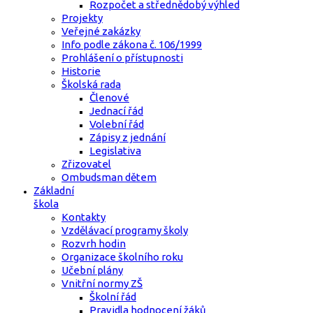
Rozpočet a střednědobý výhled
Projekty
Veřejné zakázky
Info podle zákona č. 106/1999
Prohlášení o přístupnosti
Historie
Školská rada
Členové
Jednací řád
Volební řád
Zápisy z jednání
Legislativa
Zřizovatel
Ombudsman dětem
Základní
škola
Kontakty
Vzdělávací programy školy
Rozvrh hodin
Organizace školního roku
Učební plány
Vnitřní normy ZŠ
Školní řád
Pravidla hodnocení žáků