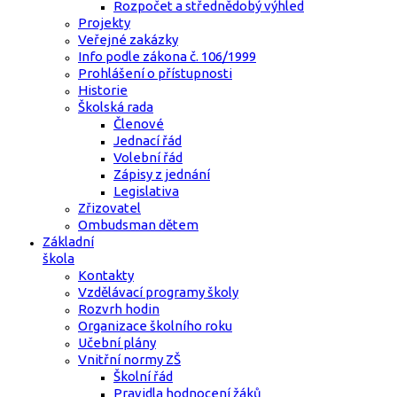
Rozpočet a střednědobý výhled
Projekty
Veřejné zakázky
Info podle zákona č. 106/1999
Prohlášení o přístupnosti
Historie
Školská rada
Členové
Jednací řád
Volební řád
Zápisy z jednání
Legislativa
Zřizovatel
Ombudsman dětem
Základní
škola
Kontakty
Vzdělávací programy školy
Rozvrh hodin
Organizace školního roku
Učební plány
Vnitřní normy ZŠ
Školní řád
Pravidla hodnocení žáků