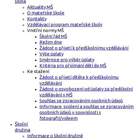
škola
Aktuality MŠ
O mateřské škole
Kontakty
Vzdělávací program mateřské školy
Vnitřní normy MŠ
Školní řád MŠ
Režim dne
Žádost o přijetí k předškolnímu vzdělávání
Výše úplaty
Směrnice pro výběr úplaty
Kritéria pro přijímání dětí do MŠ
Ke stažení
Žádost o přijetí dítěte k předškolnímu
vzdělávání
Žádost o osvobození od úplaty za předškolní
vzdělávání v MŠ
Souhlas se zpracováním osobních údajů
Informace, svolení a souhlas se zpracováním
osobních údajů v souvislosti s
fotografií/videem
Školní
družina
Informace o školní družině