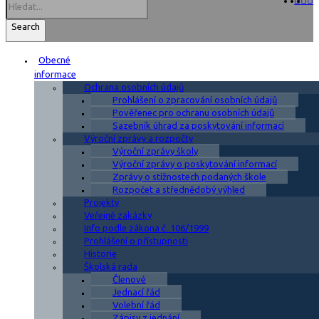
Search
Obecné
informace
Ochrana osobních údajů
Prohlášení o zpracování osobních údajů
Pověřenec pro ochranu osobních údajů
Sazebník úhrad za poskytování informací
Výroční zprávy a rozpočty
Výroční zprávy školy
Výroční zprávy o poskytování informací
Zprávy o stížnostech podaných škole
Rozpočet a střednědobý výhled
Projekty
Veřejné zakázky
Info podle zákona č. 106/1999
Prohlášení o přístupnosti
Historie
Školská rada
Členové
Jednací řád
Volební řád
Zápisy z jednání