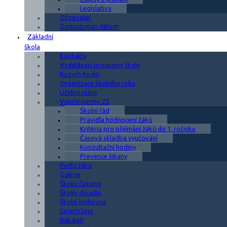
Legislativa
Zřizovatel
Ombudsman dětem
Základní
škola
Kontakty
Vzdělávací programy školy
Rozvrh hodin
Organizace školního roku
Učební plány
Vnitřní normy ZŠ
Školní řád
Pravidla hodnocení žáků
Kritéria pro přijímání žáků do 1. ročníku
Časová skladba vyučování
Konzultační hodiny
Prevence šikany
Počty žáků
Galerie
Školní časopis
Školní divadlo
Školní knihovna
SmartClass
Bakaláři