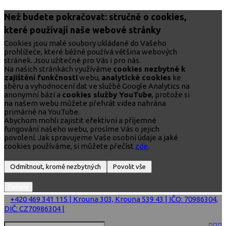
Než budete pokračovat: stručně o cookies,
které používají naše webové stránky
Cookies jsou malé soubory ukládané do Vašeho
prohlížeče, které běžně používá většina webových
stránek. Jsou užitečné pro Vás i pro nás.
Na našich stránkách využíváme
cookies nezbytné k
zajištění funkčnosti
webu,
analytické cookies
ke
sběru a vyhodnocení dat ve službě Google Analytics na
anonymní bázi a
cookies služby YouTube
, protože si
na našem webu můžete přehrát videa nahrána
primárně na YouTube.
Abychom mohli zajistit efektivní a příjemné
fungování našeho webu, prosíme Vás o jejich
povolení. Jak spravujeme Vaše osobní údaje a jaké
cookies používáme, si můžete přečíst
zde
.
+420 469 341 115 | Krouna 303, Krouna 539 43 | IČO: 70986304,
DIČ: CZ70986304 |