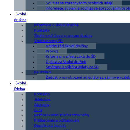
Souhlas se zpracováním osobních údajů
Informace, svolení a souhlas se zpracováním osobn
Školní
družina
Informace o školní družině
Kontakty
Školní vzdělávací program družiny
Vnitřní normy ŠD
Vnitřní řád školní družiny
Provoz
Kritéria pro přijetí žáků do ŠD
Úplata za školní družinu
Směrnice k výběru úplaty za ŠD
Ke stažení
Žádost o osvobození od úplaty za zájmové vzděl
Školní
jídelna
Kontakty
Jídelníček
Alergeny
Ceny
Bezhotovostní platba stravného
Přihlašování a odhlašování
Doplňková činnost