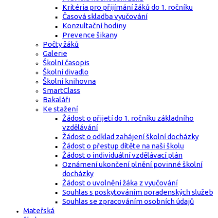
Kritéria pro přijímání žáků do 1. ročníku
Časová skladba vyučování
Konzultační hodiny
Prevence šikany
Počty žáků
Galerie
Školní časopis
Školní divadlo
Školní knihovna
SmartClass
Bakaláři
Ke stažení
Žádost o přijetí do 1. ročníku základního
vzdělávání
Žádost o odklad zahájení školní docházky
Žádost o přestup dítěte na naši školu
Žádost o individuální vzdělávací plán
Oznámení ukončení plnění povinné školní
docházky
Žádost o uvolnění žáka z vyučování
Souhlas s poskytováním poradenských služeb
Souhlas se zpracováním osobních údajů
Mateřská