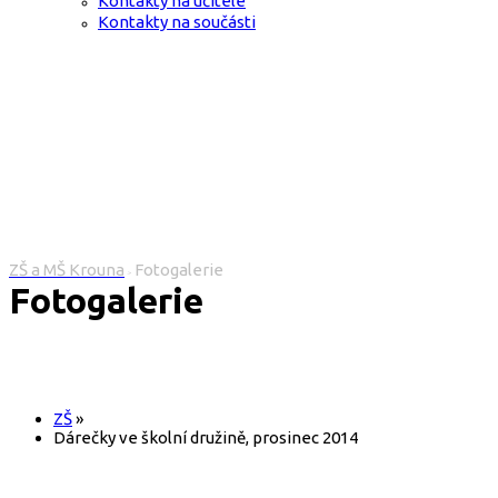
Kontakty na učitele
Kontakty na součásti
ZŠ a MŠ Krouna
Fotogalerie
>
Fotogalerie
ZŠ
»
Dárečky ve školní družině, prosinec 2014