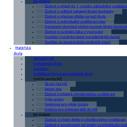
Ke stažení
Žádost o přijetí do 1. ročníku základního vzdělává
Žádost o odklad zahájení školní docházky
Žádost o přestup dítěte na naši školu
Žádost o individuální vzdělávací plán
Oznámení ukončení plnění povinné školní docház
Žádost o uvolnění žáka z vyučování
Souhlas s poskytováním poradenských služeb
Souhlas se zpracováním osobních údajů
Mateřská
škola
Aktuality MŠ
O mateřské škole
Kontakty
Vzdělávací program mateřské školy
Vnitřní normy MŠ
Školní řád MŠ
Režim dne
Žádost o přijetí k předškolnímu vzdělávání
Výše úplaty
Směrnice pro výběr úplaty
Kritéria pro přijímání dětí do MŠ
Ke stažení
Žádost o přijetí dítěte k předškolnímu vzdělávání
Žádost o osvobození od úplaty za předškolní vzd