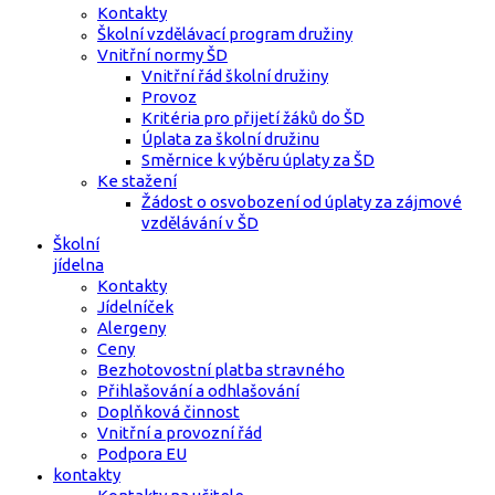
Kontakty
Školní vzdělávací program družiny
Vnitřní normy ŠD
Vnitřní řád školní družiny
Provoz
Kritéria pro přijetí žáků do ŠD
Úplata za školní družinu
Směrnice k výběru úplaty za ŠD
Ke stažení
Žádost o osvobození od úplaty za zájmové
vzdělávání v ŠD
Školní
jídelna
Kontakty
Jídelníček
Alergeny
Ceny
Bezhotovostní platba stravného
Přihlašování a odhlašování
Doplňková činnost
Vnitřní a provozní řád
Podpora EU
kontakty