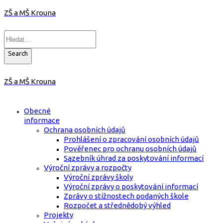
ZŠ a MŠ Krouna
Search
ZŠ a MŠ Krouna
Obecné
informace
Ochrana osobních údajů
Prohlášení o zpracování osobních údajů
Pověřenec pro ochranu osobních údajů
Sazebník úhrad za poskytování informací
Výroční zprávy a rozpočty
Výroční zprávy školy
Výroční zprávy o poskytování informací
Zprávy o stížnostech podaných škole
Rozpočet a střednědobý výhled
Projekty