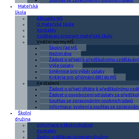
Mateřská
škola
Aktuality MŠ
O mateřské škole
Kontakty
Vzdělávací program mateřské školy
Vnitřní normy MŠ
Školní řád MŠ
Režim dne
Žádost o přijetí k předškolnímu vzdělávání
Výše úplaty
Směrnice pro výběr úplaty
Kritéria pro přijímání dětí do MŠ
Ke stažení
Žádost o přijetí dítěte k předškolnímu vzd
Žádost o osvobození od úplaty za předškol
Souhlas se zpracováním osobních údajů
Informace, svolení a souhlas se zpracován
Školní
družina
Informace o školní družině
Kontakty
Školní vzdělávací program družiny