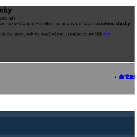
ánky
pro nás.
ve službě Google Analytics na anonymní bázi a
cookies služby
daje a jaké cookies používáme, si můžete přečíst
zde
.