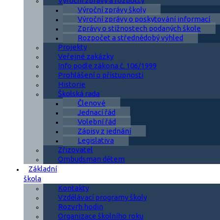
Výroční zprávy a rozpočty
Výroční zprávy školy
Výroční zprávy o poskytování informací
Zprávy o stížnostech podaných škole
Rozpočet a střednědobý výhled
Projekty
Veřejné zakázky
Info podle zákona č. 106/1999
Prohlášení o přístupnosti
Historie
Školská rada
Členové
Jednací řád
Volební řád
Zápisy z jednání
Legislativa
Zřizovatel
Ombudsman dětem
Základní
škola
Kontakty
Vzdělávací programy školy
Rozvrh hodin
Organizace školního roku