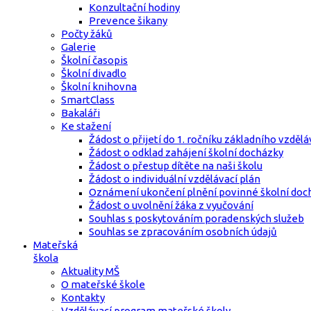
Konzultační hodiny
Prevence šikany
Počty žáků
Galerie
Školní časopis
Školní divadlo
Školní knihovna
SmartClass
Bakaláři
Ke stažení
Žádost o přijetí do 1. ročníku základního vzdělá
Žádost o odklad zahájení školní docházky
Žádost o přestup dítěte na naši školu
Žádost o individuální vzdělávací plán
Oznámení ukončení plnění povinné školní doc
Žádost o uvolnění žáka z vyučování
Souhlas s poskytováním poradenských služeb
Souhlas se zpracováním osobních údajů
Mateřská
škola
Aktuality MŠ
O mateřské škole
Kontakty
Vzdělávací program mateřské školy