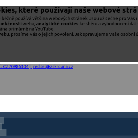
kies, které používají naše webové str
běžně používá většina webových stránek. Jsou užitečné pro Vás i 
funkčnosti
webu,
analytické cookies
ke sběru a vyhodnocení dat 
rána primárně na YouTube.
ebu, prosíme Vás o jejich povolení. Jak spravujeme Vaše osobní ú
IČ: CZ70986304 |
reditel@zskrouna.cz