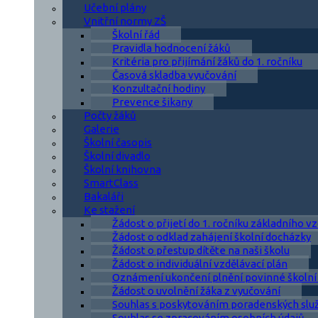
Učební plány
Vnitřní normy ZŠ
Školní řád
Pravidla hodnocení žáků
Kritéria pro přijímání žáků do 1. ročníku
Časová skladba vyučování
Konzultační hodiny
Prevence šikany
Počty žáků
Galerie
Školní časopis
Školní divadlo
Školní knihovna
SmartClass
Bakaláři
Ke stažení
Žádost o přijetí do 1. ročníku základního v
Žádost o odklad zahájení školní docházky
Žádost o přestup dítěte na naši školu
Žádost o individuální vzdělávací plán
Oznámení ukončení plnění povinné školní
Žádost o uvolnění žáka z vyučování
Souhlas s poskytováním poradenských slu
Souhlas se zpracováním osobních údajů