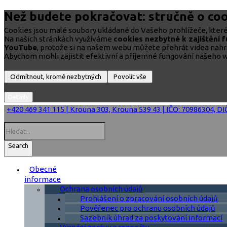
Než budete pokračovat: stručně o coo
Cookies jsou malé soubory ukládané do Vašeho prohlížeče, které 
Na našich stránkách využíváme
cookies nezbytné k zajištění 
YouTube
, protože si na našem webu můžete přehrát videa nah
Abychom mohli zajistit efektivní a příjemné fungování našeho w
+420 469 341 115 | Krouna 303, Krouna 539 43 | IČO: 70986304, D
Search
Obecné
informace
Ochrana osobních údajů
Prohlášení o zpracování osobních údajů
Pověřenec pro ochranu osobních údajů
Sazebník úhrad za poskytování informací