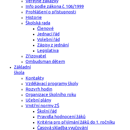
Veřejné zakázky
Info podle zákona č. 106/1999
Prohlášení o přístupnosti
Historie
Školská rada
Členové
Jednací řád
Volební řád
Zápisy z jednání
Legislativa
Zřizovatel
Ombudsman dětem
Základní
škola
Kontakty
Vzdělávací programy školy
Rozvrh hodin
Organizace školního roku
Učební plány
Vnitřní normy ZŠ
Školní řád
Pravidla hodnocení žáků
Kritéria pro přijímání žáků do 1. ročníku
Časová skladba vyučování