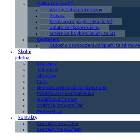
Vnitřní normy ŠD
Vnitřní řád školní družiny
Provoz
Kritéria pro přijetí žáků do ŠD
Úplata za školní družinu
Směrnice k výběru úplaty za ŠD
Ke stažení
Žádost o osvobození od úplaty za zájmové
Školní
jídelna
Kontakty
Jídelníček
Alergeny
Ceny
Bezhotovostní platba stravného
Přihlašování a odhlašování
Doplňková činnost
Vnitřní a provozní řád
Podpora EU
kontakty
Kontakty na učitele
Kontakty na součásti