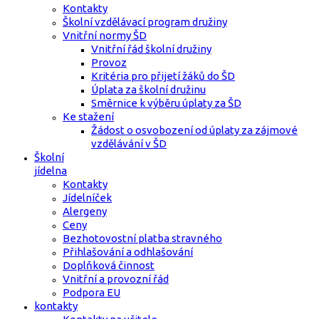
Kontakty
Školní vzdělávací program družiny
Vnitřní normy ŠD
Vnitřní řád školní družiny
Provoz
Kritéria pro přijetí žáků do ŠD
Úplata za školní družinu
Směrnice k výběru úplaty za ŠD
Ke stažení
Žádost o osvobození od úplaty za zájmové
vzdělávání v ŠD
Školní
jídelna
Kontakty
Jídelníček
Alergeny
Ceny
Bezhotovostní platba stravného
Přihlašování a odhlašování
Doplňková činnost
Vnitřní a provozní řád
Podpora EU
kontakty