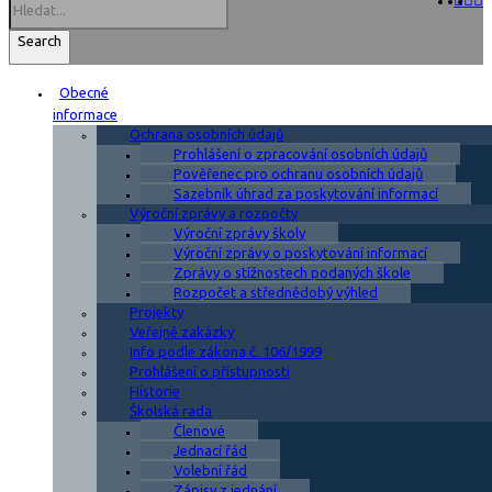
Search
Obecné
informace
Ochrana osobních údajů
Prohlášení o zpracování osobních údajů
Pověřenec pro ochranu osobních údajů
Sazebník úhrad za poskytování informací
Výroční zprávy a rozpočty
Výroční zprávy školy
Výroční zprávy o poskytování informací
Zprávy o stížnostech podaných škole
Rozpočet a střednědobý výhled
Projekty
Veřejné zakázky
Info podle zákona č. 106/1999
Prohlášení o přístupnosti
Historie
Školská rada
Členové
Jednací řád
Volební řád
Zápisy z jednání