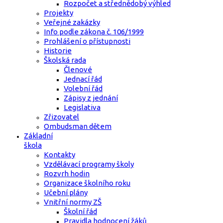
Rozpočet a střednědobý výhled
Projekty
Veřejné zakázky
Info podle zákona č. 106/1999
Prohlášení o přístupnosti
Historie
Školská rada
Členové
Jednací řád
Volební řád
Zápisy z jednání
Legislativa
Zřizovatel
Ombudsman dětem
Základní
škola
Kontakty
Vzdělávací programy školy
Rozvrh hodin
Organizace školního roku
Učební plány
Vnitřní normy ZŠ
Školní řád
Pravidla hodnocení žáků