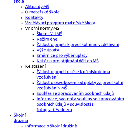
škola
Aktuality MŠ
O mateřské škole
Kontakty
Vzdělávací program mateřské školy
Vnitřní normy MŠ
Školní řád MŠ
Režim dne
Žádost o přijetí k předškolnímu vzdělávání
Výše úplaty
Směrnice pro výběr úplaty
Kritéria pro přijímání dětí do MŠ
Ke stažení
Žádost o přijetí dítěte k předškolnímu
vzdělávání
Žádost o osvobození od úplaty za předškolní
vzdělávání v MŠ
Souhlas se zpracováním osobních údajů
Informace, svolení a souhlas se zpracováním
osobních údajů v souvislosti s
fotografií/videem
Školní
družina
Informace o školní družině