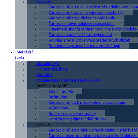
Ke stažení
Žádost o přijetí do 1. ročníku základního vzdělává
Žádost o odklad zahájení školní docházky
Žádost o přestup dítěte na naši školu
Žádost o individuální vzdělávací plán
Oznámení ukončení plnění povinné školní docház
Žádost o uvolnění žáka z vyučování
Souhlas s poskytováním poradenských služeb
Souhlas se zpracováním osobních údajů
Mateřská
škola
Aktuality MŠ
O mateřské škole
Kontakty
Vzdělávací program mateřské školy
Vnitřní normy MŠ
Školní řád MŠ
Režim dne
Žádost o přijetí k předškolnímu vzdělávání
Výše úplaty
Směrnice pro výběr úplaty
Kritéria pro přijímání dětí do MŠ
Ke stažení
Žádost o přijetí dítěte k předškolnímu vzdělávání
Žádost o osvobození od úplaty za předškolní vzd