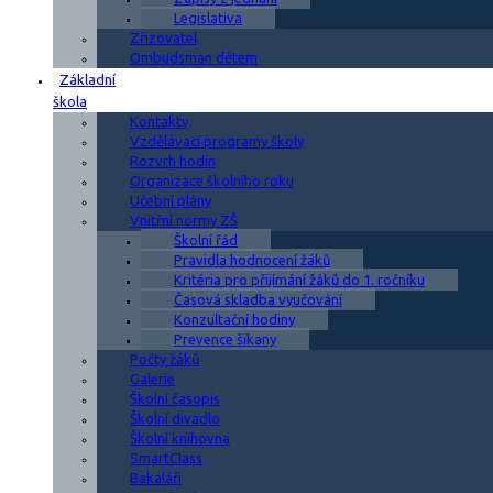
Legislativa
Zřizovatel
Ombudsman dětem
Základní
škola
Kontakty
Vzdělávací programy školy
Rozvrh hodin
Organizace školního roku
Učební plány
Vnitřní normy ZŠ
Školní řád
Pravidla hodnocení žáků
Kritéria pro přijímání žáků do 1. ročníku
Časová skladba vyučování
Konzultační hodiny
Prevence šikany
Počty žáků
Galerie
Školní časopis
Školní divadlo
Školní knihovna
SmartClass
Bakaláři