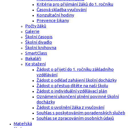
Kritéria pro přijímání žáků do 1. ročníku
Časová skladba vyučování
Konzultační hodiny
Prevence šikany
Počty žáků
Galerie
Školní časopis
Školní divadlo
Školní knihovna
SmartClass
Bakaláři
Ke stažení
Žádost o přijetí do 1. ročníku základního
vzdělávání
Žádost o odklad zahájení školní docházky
Žádost o přestup dítěte na naši školu
Žádost o individuální vzdělávací plán
Oznámení ukončení plnění povinné školní
docházky
Žádost o uvolnění žáka z vyučování
Souhlas s poskytováním poradenských služeb
Souhlas se zpracováním osobních údajů
Mateřská