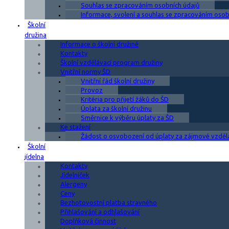
Souhlas se zpracováním osobních údajů
Informace, svolení a souhlas se zpracováním osobn
Školní
družina
Informace o školní družině
Kontakty
Školní vzdělávací program družiny
Vnitřní normy ŠD
Vnitřní řád školní družiny
Provoz
Kritéria pro přijetí žáků do ŠD
Úplata za školní družinu
Směrnice k výběru úplaty za ŠD
Ke stažení
Žádost o osvobození od úplaty za zájmové vzděl
Školní
jídelna
Kontakty
Jídelníček
Alergeny
Ceny
Bezhotovostní platba stravného
Přihlašování a odhlašování
Doplňková činnost