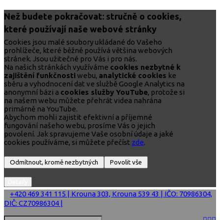
Než budete pokračovat: stručně o cookies,
které používají naše webové stránky
Cookies jsou malé soubory ukládané do Vašeho
prohlížeče, které běžně používá většina webových
stránek. Jsou užitečné pro Vás i pro nás.
Na našich stránkách využíváme
cookies nezbytné k
zajištění funkčnosti
webu,
analytické cookies
ke
sběru a vyhodnocení dat ve službě Google Analytics na
anonymní bázi a
cookies služby YouTube
, protože si
na našem webu můžete přehrát videa nahrána
primárně na YouTube.
Abychom mohli zajistit efektivní a příjemné
fungování našeho webu, prosíme Vás o jejich
povolení. Jak spravujeme Vaše osobní údaje a jaké
cookies používáme, si můžete přečíst
zde
.
+420 469 341 115 | Krouna 303, Krouna 539 43 | IČO: 70986304,
DIČ: CZ70986304 |