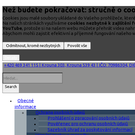
Než budete pokračovat: stručně o coo
Cookies jsou malé soubory ukládané do Vašeho prohlížeče, které 
Na našich stránkách využíváme
cookies nezbytné k zajištění 
YouTube
, protože si na našem webu můžete přehrát videa nah
Abychom mohli zajistit efektivní a příjemné fungování našeho w
+420 469 341 115 | Krouna 303, Krouna 539 43 | IČO: 70986304, D
Search
Obecné
informace
Ochrana osobních údajů
Prohlášení o zpracování osobních údajů
Pověřenec pro ochranu osobních údajů
Sazebník úhrad za poskytování informací