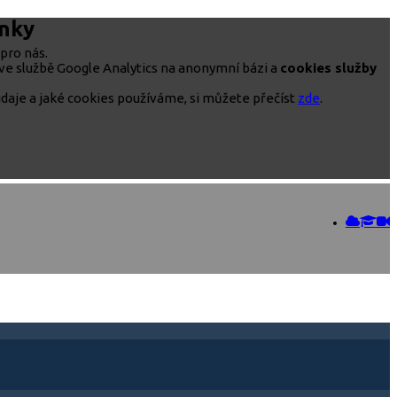
ánky
pro nás.
ve službě Google Analytics na anonymní bázi a
cookies služby
daje a jaké cookies používáme, si můžete přečíst
zde
.