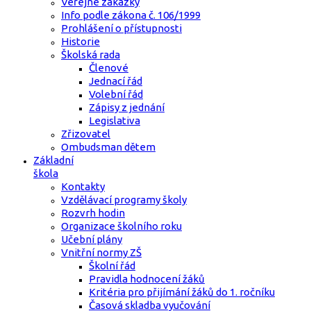
Veřejné zakázky
Info podle zákona č. 106/1999
Prohlášení o přístupnosti
Historie
Školská rada
Členové
Jednací řád
Volební řád
Zápisy z jednání
Legislativa
Zřizovatel
Ombudsman dětem
Základní
škola
Kontakty
Vzdělávací programy školy
Rozvrh hodin
Organizace školního roku
Učební plány
Vnitřní normy ZŠ
Školní řád
Pravidla hodnocení žáků
Kritéria pro přijímání žáků do 1. ročníku
Časová skladba vyučování