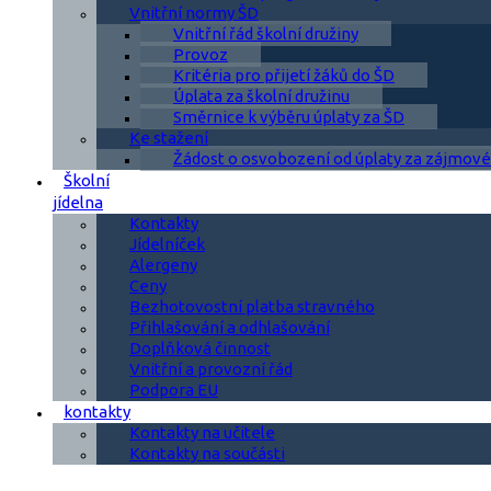
Vnitřní normy ŠD
Vnitřní řád školní družiny
Provoz
Kritéria pro přijetí žáků do ŠD
Úplata za školní družinu
Směrnice k výběru úplaty za ŠD
Ke stažení
Žádost o osvobození od úplaty za zájmové
Školní
jídelna
Kontakty
Jídelníček
Alergeny
Ceny
Bezhotovostní platba stravného
Přihlašování a odhlašování
Doplňková činnost
Vnitřní a provozní řád
Podpora EU
kontakty
Kontakty na učitele
Kontakty na součásti