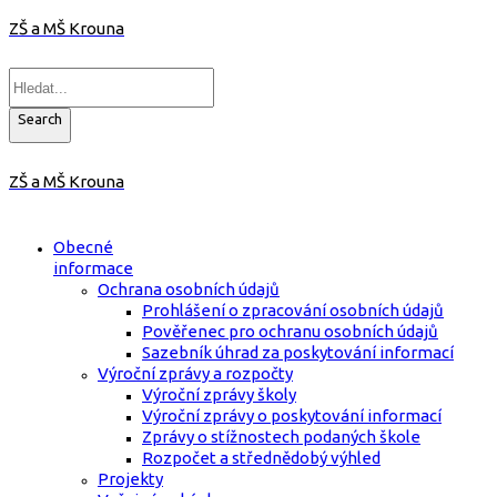
ZŠ a MŠ Krouna
Search
ZŠ a MŠ Krouna
Obecné
informace
Ochrana osobních údajů
Prohlášení o zpracování osobních údajů
Pověřenec pro ochranu osobních údajů
Sazebník úhrad za poskytování informací
Výroční zprávy a rozpočty
Výroční zprávy školy
Výroční zprávy o poskytování informací
Zprávy o stížnostech podaných škole
Rozpočet a střednědobý výhled
Projekty