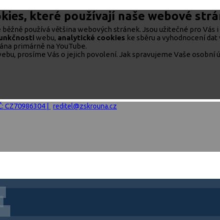
kies, které používají naše webové str
běžně používá většina webových stránek. Jsou užitečné pro Vás i 
funkčnosti
webu,
analytické cookies
ke sběru a vyhodnocení dat 
rána primárně na YouTube.
ebu, prosíme Vás o jejich povolení. Jak spravujeme Vaše osobní ú
IČ: CZ70986304 |
reditel@zskrouna.cz