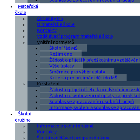
Mateřská
škola
Aktuality MŠ
O mateřské škole
Kontakty
Vzdělávací program mateřské školy
Vnitřní normy MŠ
Školní řád MŠ
Režim dne
Žádost o přijetí k předškolnímu vzdělávání
Výše úplaty
Směrnice pro výběr úplaty
Kritéria pro přijímání dětí do MŠ
Ke stažení
Žádost o přijetí dítěte k předškolnímu vzd
Žádost o osvobození od úplaty za předškol
Souhlas se zpracováním osobních údajů
Informace, svolení a souhlas se zpracován
Školní
družina
Informace o školní družině
Kontakty
Školní vzdělávací program družiny