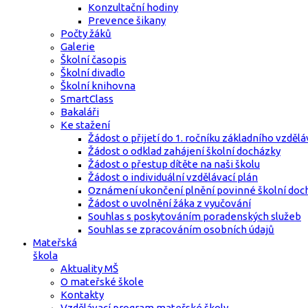
Konzultační hodiny
Prevence šikany
Počty žáků
Galerie
Školní časopis
Školní divadlo
Školní knihovna
SmartClass
Bakaláři
Ke stažení
Žádost o přijetí do 1. ročníku základního vzdělá
Žádost o odklad zahájení školní docházky
Žádost o přestup dítěte na naši školu
Žádost o individuální vzdělávací plán
Oznámení ukončení plnění povinné školní doc
Žádost o uvolnění žáka z vyučování
Souhlas s poskytováním poradenských služeb
Souhlas se zpracováním osobních údajů
Mateřská
škola
Aktuality MŠ
O mateřské škole
Kontakty
Vzdělávací program mateřské školy