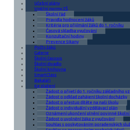
Učební plány
Vnitřní normy ZŠ
Školní řád
Pravidla hodnocení žáků
Kritéria pro přijímání žáků do 1. ročníku
Časová skladba vyučování
Konzultační hodiny
Prevence šikany
Počty žáků
Galerie
Školní časopis
Školní divadlo
Školní knihovna
SmartClass
Bakaláři
Ke stažení
Žádost o přijetí do 1. ročníku základního v
Žádost o odklad zahájení školní docházky
Žádost o přestup dítěte na naši školu
Žádost o individuální vzdělávací plán
Oznámení ukončení plnění povinné školní
Žádost o uvolnění žáka z vyučování
Souhlas s poskytováním poradenských slu
Souhlas se zpracováním osobních údajů