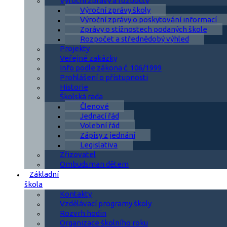
Výroční zprávy a rozpočty
Výroční zprávy školy
Výroční zprávy o poskytování informací
Zprávy o stížnostech podaných škole
Rozpočet a střednědobý výhled
Projekty
Veřejné zakázky
Info podle zákona č. 106/1999
Prohlášení o přístupnosti
Historie
Školská rada
Členové
Jednací řád
Volební řád
Zápisy z jednání
Legislativa
Zřizovatel
Ombudsman dětem
Základní
škola
Kontakty
Vzdělávací programy školy
Rozvrh hodin
Organizace školního roku