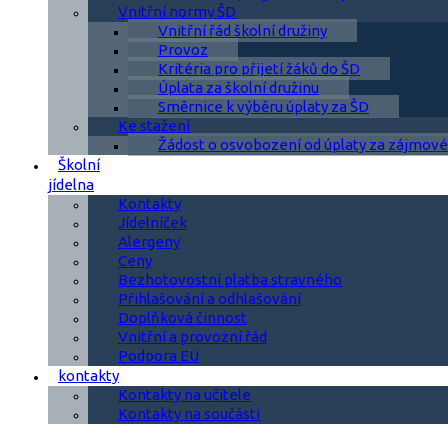
Vnitřní normy ŠD
Vnitřní řád školní družiny
Provoz
Kritéria pro přijetí žáků do ŠD
Úplata za školní družinu
Směrnice k výběru úplaty za ŠD
Ke stažení
Žádost o osvobození od úplaty za zájmové
Školní
jídelna
Kontakty
Jídelníček
Alergeny
Ceny
Bezhotovostní platba stravného
Přihlašování a odhlašování
Doplňková činnost
Vnitřní a provozní řád
Podpora EU
kontakty
Kontakty na učitele
Kontakty na součásti