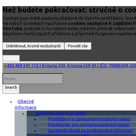
Než budete pokračovat: stručně o coo
Cookies jsou malé soubory ukládané do Vašeho prohlížeče, které 
Na našich stránkách využíváme
cookies nezbytné k zajištění 
YouTube
, protože si na našem webu můžete přehrát videa nah
Abychom mohli zajistit efektivní a příjemné fungování našeho w
+420 469 341 115 | Krouna 303, Krouna 539 43 | IČO: 70986304, D
Search
Obecné
informace
Ochrana osobních údajů
Prohlášení o zpracování osobních údajů
Pověřenec pro ochranu osobních údajů
Sazebník úhrad za poskytování informací