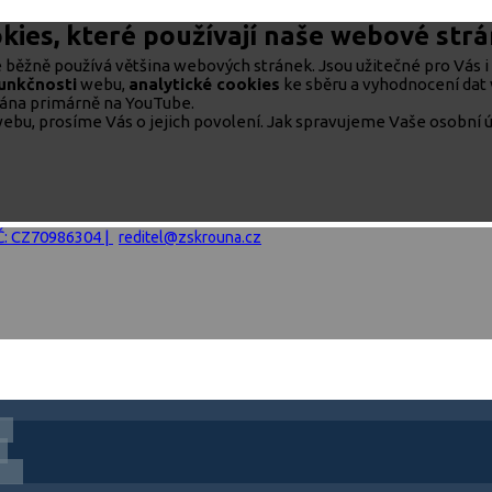
kies, které používají naše webové str
běžně používá většina webových stránek. Jsou užitečné pro Vás i 
funkčnosti
webu,
analytické cookies
ke sběru a vyhodnocení dat 
rána primárně na YouTube.
ebu, prosíme Vás o jejich povolení. Jak spravujeme Vaše osobní ú
IČ: CZ70986304 |
reditel@zskrouna.cz