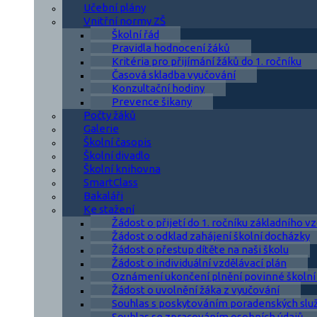
Učební plány
Vnitřní normy ZŠ
Školní řád
Pravidla hodnocení žáků
Kritéria pro přijímání žáků do 1. ročníku
Časová skladba vyučování
Konzultační hodiny
Prevence šikany
Počty žáků
Galerie
Školní časopis
Školní divadlo
Školní knihovna
SmartClass
Bakaláři
Ke stažení
Žádost o přijetí do 1. ročníku základního v
Žádost o odklad zahájení školní docházky
Žádost o přestup dítěte na naši školu
Žádost o individuální vzdělávací plán
Oznámení ukončení plnění povinné školní
Žádost o uvolnění žáka z vyučování
Souhlas s poskytováním poradenských slu
Souhlas se zpracováním osobních údajů