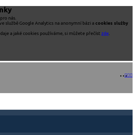
ánky
pro nás.
ve službě Google Analytics na anonymní bázi a
cookies služby
daje a jaké cookies používáme, si můžete přečíst
zde
.