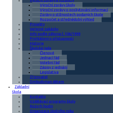
Výroční zprávy a rozpočty
Výroční zprávy školy
Výroční zprávy o poskytování informací
Zprávy o stížnostech podaných škole
Rozpočet a střednědobý výhled
Projekty
Veřejné zakázky
Info podle zákona č. 106/1999
Prohlášení o přístupnosti
Historie
Školská rada
Členové
Jednací řád
Volební řád
Zápisy z jednání
Legislativa
Zřizovatel
Ombudsman dětem
Základní
škola
Kontakty
Vzdělávací programy školy
Rozvrh hodin
Organizace školního roku