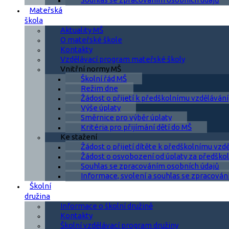
Mateřská
škola
Aktuality MŠ
O mateřské škole
Kontakty
Vzdělávací program mateřské školy
Vnitřní normy MŠ
Školní řád MŠ
Režim dne
Žádost o přijetí k předškolnímu vzdělávání
Výše úplaty
Směrnice pro výběr úplaty
Kritéria pro přijímání dětí do MŠ
Ke stažení
Žádost o přijetí dítěte k předškolnímu vzd
Žádost o osvobození od úplaty za předškol
Souhlas se zpracováním osobních údajů
Informace, svolení a souhlas se zpracován
Školní
družina
Informace o školní družině
Kontakty
Školní vzdělávací program družiny