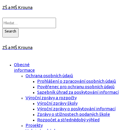
ZŠ a MŠ Krouna
Search
ZŠ a MŠ Krouna
Obecné
informace
Ochrana osobních údajů
Prohlášení o zpracování osobních údajů
Pověřenec pro ochranu osobních údajů
Sazebník úhrad za poskytování informací
Výroční zprávy a rozpočty
Výroční zprávy školy
Výroční zprávy o poskytování informací
Zprávy o stížnostech podaných škole
Rozpočet a střednědobý výhled
Projekty