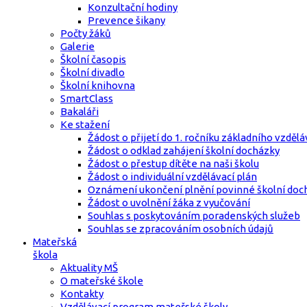
Konzultační hodiny
Prevence šikany
Počty žáků
Galerie
Školní časopis
Školní divadlo
Školní knihovna
SmartClass
Bakaláři
Ke stažení
Žádost o přijetí do 1. ročníku základního vzdělá
Žádost o odklad zahájení školní docházky
Žádost o přestup dítěte na naši školu
Žádost o individuální vzdělávací plán
Oznámení ukončení plnění povinné školní doc
Žádost o uvolnění žáka z vyučování
Souhlas s poskytováním poradenských služeb
Souhlas se zpracováním osobních údajů
Mateřská
škola
Aktuality MŠ
O mateřské škole
Kontakty
Vzdělávací program mateřské školy