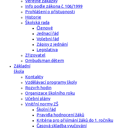
Veřejné zakázky
Info podle zákona č. 106/1999
Prohlášení o přístupnosti
Historie
Školská rada
Členové
Jednací řád
Volební řád
Zápisy z jednání
Legislativa
Zřizovatel
Ombudsman dětem
Základní
škola
Kontakty
Vzdělávací programy školy
Rozvrh hodin
Organizace školního roku
Učební plány
Vnitřní normy ZŠ
Školní řád
Pravidla hodnocení žáků
Kritéria pro přijímání žáků do 1. ročníku
Časová skladba vyučování