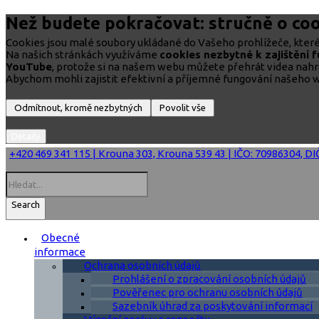
Než budete pokračovat: stručně o coo
Cookies jsou malé soubory ukládané do Vašeho prohlížeče, které 
Na našich stránkách využíváme
cookies nezbytné k zajištění 
YouTube
, protože si na našem webu můžete přehrát videa nah
Abychom mohli zajistit efektivní a příjemné fungování našeho w
+420 469 341 115 | Krouna 303, Krouna 539 43 | IČO: 70986304, D
Search
Obecné
informace
Ochrana osobních údajů
Prohlášení o zpracování osobních údajů
Pověřenec pro ochranu osobních údajů
Sazebník úhrad za poskytování informací