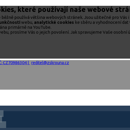
kies, které používají naše webové str
běžně používá většina webových stránek. Jsou užitečné pro Vás i 
funkčnosti
webu,
analytické cookies
ke sběru a vyhodnocení dat 
rána primárně na YouTube.
ebu, prosíme Vás o jejich povolení. Jak spravujeme Vaše osobní ú
IČ: CZ70986304 |
reditel@zskrouna.cz