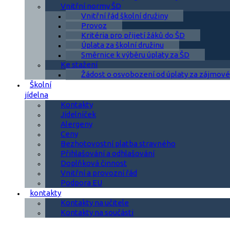
Vnitřní normy ŠD
Vnitřní řád školní družiny
Provoz
Kritéria pro přijetí žáků do ŠD
Úplata za školní družinu
Směrnice k výběru úplaty za ŠD
Ke stažení
Žádost o osvobození od úplaty za zájmové
Školní
jídelna
Kontakty
Jídelníček
Alergeny
Ceny
Bezhotovostní platba stravného
Přihlašování a odhlašování
Doplňková činnost
Vnitřní a provozní řád
Podpora EU
kontakty
Kontakty na učitele
Kontakty na součásti