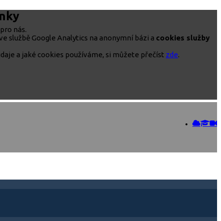
ánky
pro nás.
ve službě Google Analytics na anonymní bázi a
cookies služby
daje a jaké cookies používáme, si můžete přečíst
zde
.