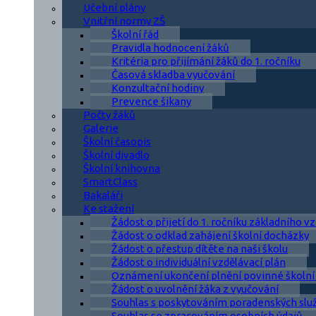
Učební plány
Vnitřní normy ZŠ
Školní řád
Pravidla hodnocení žáků
Kritéria pro přijímání žáků do 1. ročníku
Časová skladba vyučování
Konzultační hodiny
Prevence šikany
Počty žáků
Galerie
Školní časopis
Školní divadlo
Školní knihovna
SmartClass
Bakaláři
Ke stažení
Žádost o přijetí do 1. ročníku základního v
Žádost o odklad zahájení školní docházky
Žádost o přestup dítěte na naši školu
Žádost o individuální vzdělávací plán
Oznámení ukončení plnění povinné školní
Žádost o uvolnění žáka z vyučování
Souhlas s poskytováním poradenských slu
Souhlas se zpracováním osobních údajů