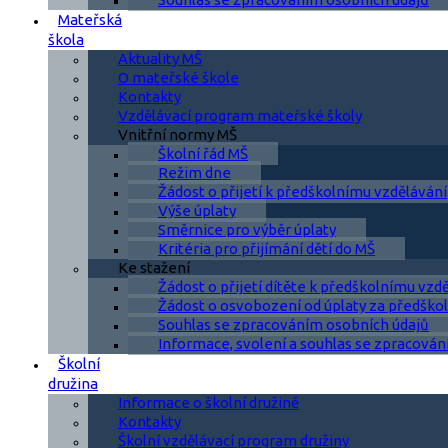
Mateřská
škola
Aktuality MŠ
O mateřské škole
Kontakty
Vzdělávací program mateřské školy
Vnitřní normy MŠ
Školní řád MŠ
Režim dne
Žádost o přijetí k předškolnímu vzdělávání
Výše úplaty
Směrnice pro výběr úplaty
Kritéria pro přijímání dětí do MŠ
Ke stažení
Žádost o přijetí dítěte k předškolnímu vzd
Žádost o osvobození od úplaty za předškol
Souhlas se zpracováním osobních údajů
Informace, svolení a souhlas se zpracován
Školní
družina
Informace o školní družině
Kontakty
Školní vzdělávací program družiny