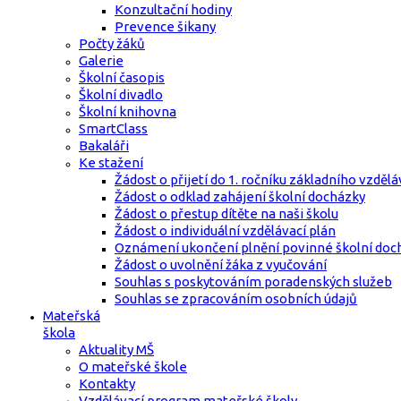
Konzultační hodiny
Prevence šikany
Počty žáků
Galerie
Školní časopis
Školní divadlo
Školní knihovna
SmartClass
Bakaláři
Ke stažení
Žádost o přijetí do 1. ročníku základního vzdělá
Žádost o odklad zahájení školní docházky
Žádost o přestup dítěte na naši školu
Žádost o individuální vzdělávací plán
Oznámení ukončení plnění povinné školní doc
Žádost o uvolnění žáka z vyučování
Souhlas s poskytováním poradenských služeb
Souhlas se zpracováním osobních údajů
Mateřská
škola
Aktuality MŠ
O mateřské škole
Kontakty
Vzdělávací program mateřské školy