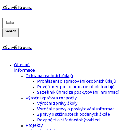
ZŠ a MŠ Krouna
Search
ZŠ a MŠ Krouna
Obecné
informace
Ochrana osobních údajů
Prohlášení o zpracování osobních údajů
Pověřenec pro ochranu osobních údajů
Sazebník úhrad za poskytování informací
Výroční zprávy a rozpočty
Výroční zprávy školy
Výroční zprávy o poskytování informací
Zprávy o stížnostech podaných škole
Rozpočet a střednědobý výhled
Projekty