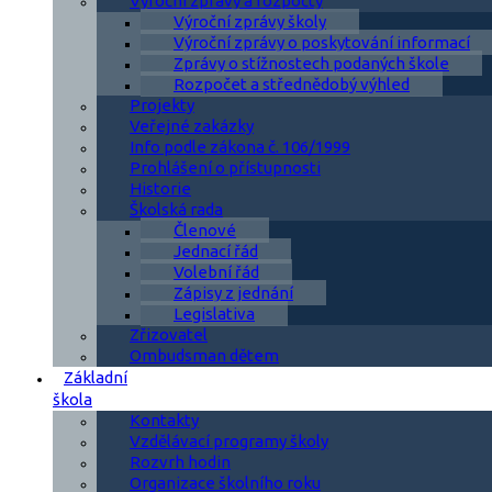
Výroční zprávy a rozpočty
Výroční zprávy školy
Výroční zprávy o poskytování informací
Zprávy o stížnostech podaných škole
Rozpočet a střednědobý výhled
Projekty
Veřejné zakázky
Info podle zákona č. 106/1999
Prohlášení o přístupnosti
Historie
Školská rada
Členové
Jednací řád
Volební řád
Zápisy z jednání
Legislativa
Zřizovatel
Ombudsman dětem
Základní
škola
Kontakty
Vzdělávací programy školy
Rozvrh hodin
Organizace školního roku