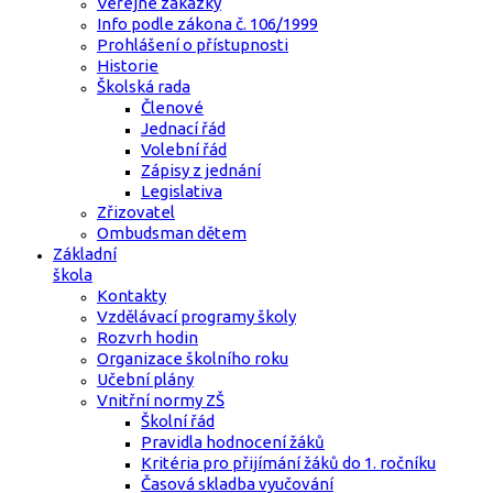
Veřejné zakázky
Info podle zákona č. 106/1999
Prohlášení o přístupnosti
Historie
Školská rada
Členové
Jednací řád
Volební řád
Zápisy z jednání
Legislativa
Zřizovatel
Ombudsman dětem
Základní
škola
Kontakty
Vzdělávací programy školy
Rozvrh hodin
Organizace školního roku
Učební plány
Vnitřní normy ZŠ
Školní řád
Pravidla hodnocení žáků
Kritéria pro přijímání žáků do 1. ročníku
Časová skladba vyučování