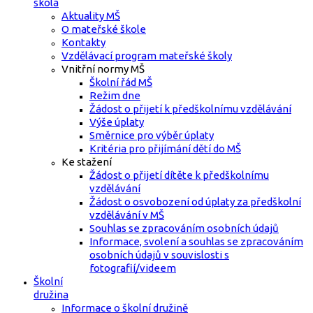
škola
Aktuality MŠ
O mateřské škole
Kontakty
Vzdělávací program mateřské školy
Vnitřní normy MŠ
Školní řád MŠ
Režim dne
Žádost o přijetí k předškolnímu vzdělávání
Výše úplaty
Směrnice pro výběr úplaty
Kritéria pro přijímání dětí do MŠ
Ke stažení
Žádost o přijetí dítěte k předškolnímu
vzdělávání
Žádost o osvobození od úplaty za předškolní
vzdělávání v MŠ
Souhlas se zpracováním osobních údajů
Informace, svolení a souhlas se zpracováním
osobních údajů v souvislosti s
fotografií/videem
Školní
družina
Informace o školní družině