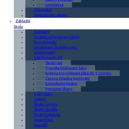
Legislativa
Zřizovatel
Ombudsman dětem
Základní
škola
Kontakty
Vzdělávací programy školy
Rozvrh hodin
Organizace školního roku
Učební plány
Vnitřní normy ZŠ
Školní řád
Pravidla hodnocení žáků
Kritéria pro přijímání žáků do 1. ročníku
Časová skladba vyučování
Konzultační hodiny
Prevence šikany
Počty žáků
Galerie
Školní časopis
Školní divadlo
Školní knihovna
SmartClass
Bakaláři