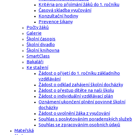
Kritéria pro přijímání žáků do 1. ročníku
Časová skladba vyučování
Konzultační hodiny
Prevence šikany
Počty žáků
Galerie
Školní časopis
Školní divadlo
Školní knihovna
SmartClass
Bakaláři
Ke stažení
Žádost o přijetí do 1. ročníku základního
vzdělávání
Žádost o odklad zahájení školní docházky
Žádost o přestup dítěte na naši školu
Žádost o individuální vzdělávací plán
Oznámení ukončení plnění povinné školní
docházky
Žádost o uvolnění žáka z vyučování
Souhlas s poskytováním poradenských služeb
Souhlas se zpracováním osobních údajů
Mateřská