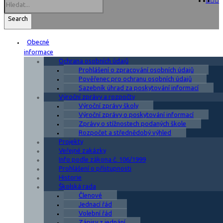
Search
Obecné
informace
Ochrana osobních údajů
Prohlášení o zpracování osobních údajů
Pověřenec pro ochranu osobních údajů
Sazebník úhrad za poskytování informací
Výroční zprávy a rozpočty
Výroční zprávy školy
Výroční zprávy o poskytování informací
Zprávy o stížnostech podaných škole
Rozpočet a střednědobý výhled
Projekty
Veřejné zakázky
Info podle zákona č. 106/1999
Prohlášení o přístupnosti
Historie
Školská rada
Členové
Jednací řád
Volební řád
Zápisy z jednání