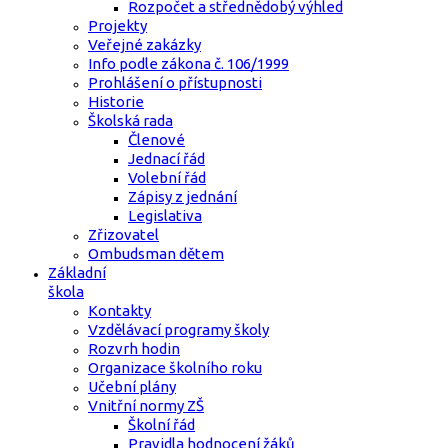
Rozpočet a střednědobý výhled
Projekty
Veřejné zakázky
Info podle zákona č. 106/1999
Prohlášení o přístupnosti
Historie
Školská rada
Členové
Jednací řád
Volební řád
Zápisy z jednání
Legislativa
Zřizovatel
Ombudsman dětem
Základní
škola
Kontakty
Vzdělávací programy školy
Rozvrh hodin
Organizace školního roku
Učební plány
Vnitřní normy ZŠ
Školní řád
Pravidla hodnocení žáků