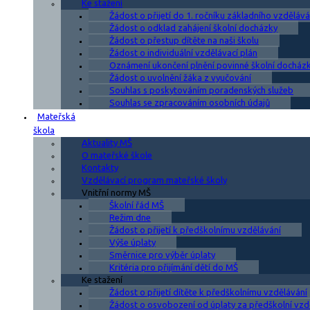
Ke stažení
Žádost o přijetí do 1. ročníku základního vzdělává
Žádost o odklad zahájení školní docházky
Žádost o přestup dítěte na naši školu
Žádost o individuální vzdělávací plán
Oznámení ukončení plnění povinné školní docház
Žádost o uvolnění žáka z vyučování
Souhlas s poskytováním poradenských služeb
Souhlas se zpracováním osobních údajů
Mateřská
škola
Aktuality MŠ
O mateřské škole
Kontakty
Vzdělávací program mateřské školy
Vnitřní normy MŠ
Školní řád MŠ
Režim dne
Žádost o přijetí k předškolnímu vzdělávání
Výše úplaty
Směrnice pro výběr úplaty
Kritéria pro přijímání dětí do MŠ
Ke stažení
Žádost o přijetí dítěte k předškolnímu vzdělávání
Žádost o osvobození od úplaty za předškolní vzd