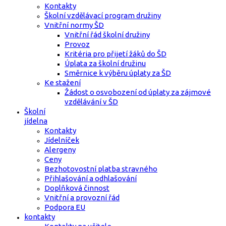
Kontakty
Školní vzdělávací program družiny
Vnitřní normy ŠD
Vnitřní řád školní družiny
Provoz
Kritéria pro přijetí žáků do ŠD
Úplata za školní družinu
Směrnice k výběru úplaty za ŠD
Ke stažení
Žádost o osvobození od úplaty za zájmové
vzdělávání v ŠD
Školní
jídelna
Kontakty
Jídelníček
Alergeny
Ceny
Bezhotovostní platba stravného
Přihlašování a odhlašování
Doplňková činnost
Vnitřní a provozní řád
Podpora EU
kontakty