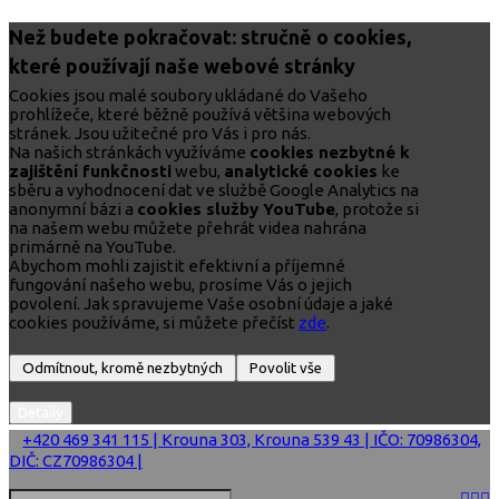
Než budete pokračovat: stručně o cookies,
které používají naše webové stránky
Cookies jsou malé soubory ukládané do Vašeho
prohlížeče, které běžně používá většina webových
stránek. Jsou užitečné pro Vás i pro nás.
Na našich stránkách využíváme
cookies nezbytné k
zajištění funkčnosti
webu,
analytické cookies
ke
sběru a vyhodnocení dat ve službě Google Analytics na
anonymní bázi a
cookies služby YouTube
, protože si
na našem webu můžete přehrát videa nahrána
primárně na YouTube.
Abychom mohli zajistit efektivní a příjemné
fungování našeho webu, prosíme Vás o jejich
povolení. Jak spravujeme Vaše osobní údaje a jaké
cookies používáme, si můžete přečíst
zde
.
+420 469 341 115 | Krouna 303, Krouna 539 43 | IČO: 70986304,
DIČ: CZ70986304 |