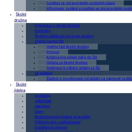
Souhlas se zpracováním osobních údajů
Informace, svolení a souhlas se zpracováním osobn
Školní
družina
Informace o školní družině
Kontakty
Školní vzdělávací program družiny
Vnitřní normy ŠD
Vnitřní řád školní družiny
Provoz
Kritéria pro přijetí žáků do ŠD
Úplata za školní družinu
Směrnice k výběru úplaty za ŠD
Ke stažení
Žádost o osvobození od úplaty za zájmové vzděl
Školní
jídelna
Kontakty
Jídelníček
Alergeny
Ceny
Bezhotovostní platba stravného
Přihlašování a odhlašování
Doplňková činnost