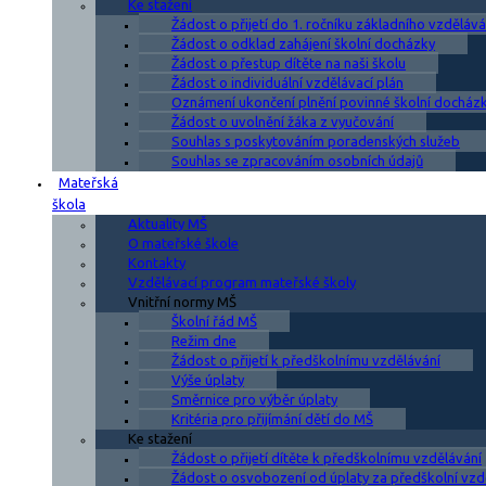
Ke stažení
Žádost o přijetí do 1. ročníku základního vzdělává
Žádost o odklad zahájení školní docházky
Žádost o přestup dítěte na naši školu
Žádost o individuální vzdělávací plán
Oznámení ukončení plnění povinné školní docház
Žádost o uvolnění žáka z vyučování
Souhlas s poskytováním poradenských služeb
Souhlas se zpracováním osobních údajů
Mateřská
škola
Aktuality MŠ
O mateřské škole
Kontakty
Vzdělávací program mateřské školy
Vnitřní normy MŠ
Školní řád MŠ
Režim dne
Žádost o přijetí k předškolnímu vzdělávání
Výše úplaty
Směrnice pro výběr úplaty
Kritéria pro přijímání dětí do MŠ
Ke stažení
Žádost o přijetí dítěte k předškolnímu vzdělávání
Žádost o osvobození od úplaty za předškolní vzd