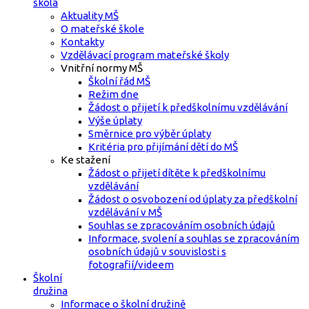
škola
Aktuality MŠ
O mateřské škole
Kontakty
Vzdělávací program mateřské školy
Vnitřní normy MŠ
Školní řád MŠ
Režim dne
Žádost o přijetí k předškolnímu vzdělávání
Výše úplaty
Směrnice pro výběr úplaty
Kritéria pro přijímání dětí do MŠ
Ke stažení
Žádost o přijetí dítěte k předškolnímu
vzdělávání
Žádost o osvobození od úplaty za předškolní
vzdělávání v MŠ
Souhlas se zpracováním osobních údajů
Informace, svolení a souhlas se zpracováním
osobních údajů v souvislosti s
fotografií/videem
Školní
družina
Informace o školní družině