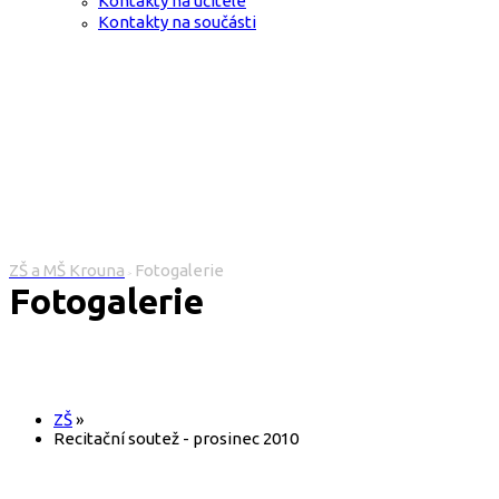
Kontakty na učitele
Kontakty na součásti
ZŠ a MŠ Krouna
Fotogalerie
>
Fotogalerie
ZŠ
»
Recitační soutež - prosinec 2010