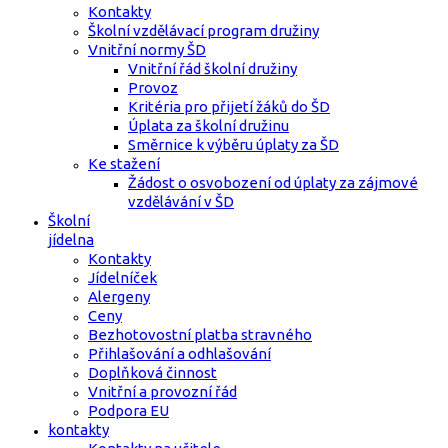
Kontakty
Školní vzdělávací program družiny
Vnitřní normy ŠD
Vnitřní řád školní družiny
Provoz
Kritéria pro přijetí žáků do ŠD
Úplata za školní družinu
Směrnice k výběru úplaty za ŠD
Ke stažení
Žádost o osvobození od úplaty za zájmové
vzdělávání v ŠD
Školní
jídelna
Kontakty
Jídelníček
Alergeny
Ceny
Bezhotovostní platba stravného
Přihlašování a odhlašování
Doplňková činnost
Vnitřní a provozní řád
Podpora EU
kontakty