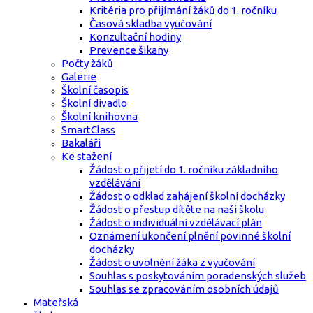
Kritéria pro přijímání žáků do 1. ročníku
Časová skladba vyučování
Konzultační hodiny
Prevence šikany
Počty žáků
Galerie
Školní časopis
Školní divadlo
Školní knihovna
SmartClass
Bakaláři
Ke stažení
Žádost o přijetí do 1. ročníku základního
vzdělávání
Žádost o odklad zahájení školní docházky
Žádost o přestup dítěte na naši školu
Žádost o individuální vzdělávací plán
Oznámení ukončení plnění povinné školní
docházky
Žádost o uvolnění žáka z vyučování
Souhlas s poskytováním poradenských služeb
Souhlas se zpracováním osobních údajů
Mateřská