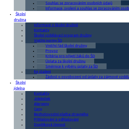
Souhlas se zpracováním osobních údajů
Informace, svolení a souhlas se zpracováním osobn
Školní
družina
Informace o školní družině
Kontakty
Školní vzdělávací program družiny
Vnitřní normy ŠD
Vnitřní řád školní družiny
Provoz
Kritéria pro přijetí žáků do ŠD
Úplata za školní družinu
Směrnice k výběru úplaty za ŠD
Ke stažení
Žádost o osvobození od úplaty za zájmové vzděl
Školní
jídelna
Kontakty
Jídelníček
Alergeny
Ceny
Bezhotovostní platba stravného
Přihlašování a odhlašování
Doplňková činnost