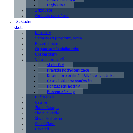
Legislativa
Zřizovatel
Ombudsman dětem
Základní
škola
Kontakty
Vzdělávací programy školy
Rozvrh hodin
Organizace školního roku
Učební plány
Vnitřní normy ZŠ
Školní řád
Pravidla hodnocení žáků
Kritéria pro přijímání žáků do 1. ročníku
Časová skladba vyučování
Konzultační hodiny
Prevence šikany
Počty žáků
Galerie
Školní časopis
Školní divadlo
Školní knihovna
SmartClass
Bakaláři