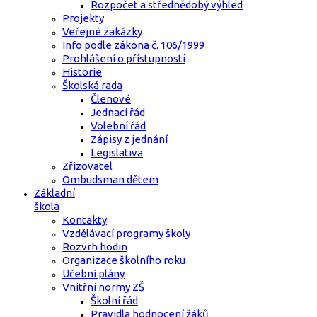
Rozpočet a střednědobý výhled
Projekty
Veřejné zakázky
Info podle zákona č. 106/1999
Prohlášení o přístupnosti
Historie
Školská rada
Členové
Jednací řád
Volební řád
Zápisy z jednání
Legislativa
Zřizovatel
Ombudsman dětem
Základní
škola
Kontakty
Vzdělávací programy školy
Rozvrh hodin
Organizace školního roku
Učební plány
Vnitřní normy ZŠ
Školní řád
Pravidla hodnocení žáků