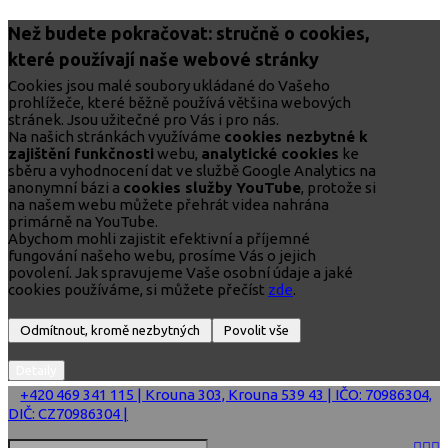
Než budete pokračovat: stručně o cookies,
které používají naše webové stránky
Cookies jsou malé soubory ukládané do Vašeho
prohlížeče, které běžně používá většina webových
stránek. Jsou užitečné pro Vás i pro nás.
Na našich stránkách využíváme
cookies nezbytné k
zajištění funkčnosti
webu,
analytické cookies
ke
sběru a vyhodnocení dat ve službě Google Analytics na
anonymní bázi a
cookies služby YouTube
, protože si
na našem webu můžete přehrát videa nahrána
primárně na YouTube.
Abychom mohli zajistit efektivní a příjemné
fungování našeho webu, prosíme Vás o jejich
povolení. Jak spravujeme Vaše osobní údaje a jaké
cookies používáme, si můžete přečíst
zde
.
+420 469 341 115 | Krouna 303, Krouna 539 43 | IČO: 70986304,
DIČ: CZ70986304 |