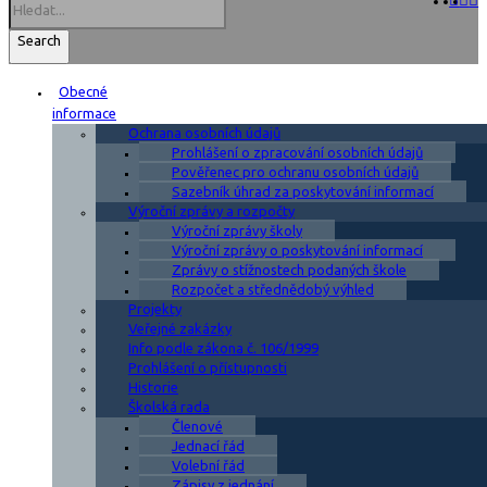
Search
Obecné
informace
Ochrana osobních údajů
Prohlášení o zpracování osobních údajů
Pověřenec pro ochranu osobních údajů
Sazebník úhrad za poskytování informací
Výroční zprávy a rozpočty
Výroční zprávy školy
Výroční zprávy o poskytování informací
Zprávy o stížnostech podaných škole
Rozpočet a střednědobý výhled
Projekty
Veřejné zakázky
Info podle zákona č. 106/1999
Prohlášení o přístupnosti
Historie
Školská rada
Členové
Jednací řád
Volební řád
Zápisy z jednání