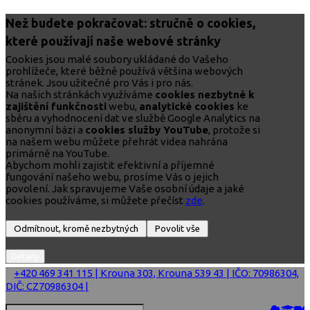
Než budete pokračovat: stručně o cookies,
které používají naše webové stránky
Cookies jsou malé soubory ukládané do Vašeho
prohlížeče, které běžně používá většina webových
stránek. Jsou užitečné pro Vás i pro nás.
Na našich stránkách využíváme
cookies nezbytné k
zajištění funkčnosti
webu,
analytické cookies
ke
sběru a vyhodnocení dat ve službě Google Analytics na
anonymní bázi a
cookies služby YouTube
, protože si
na našem webu můžete přehrát videa nahrána
primárně na YouTube.
Abychom mohli zajistit efektivní a příjemné
fungování našeho webu, prosíme Vás o jejich
povolení. Jak spravujeme Vaše osobní údaje a jaké
cookies používáme, si můžete přečíst
zde
.
+420 469 341 115 | Krouna 303, Krouna 539 43 | IČO: 70986304,
DIČ: CZ70986304 |