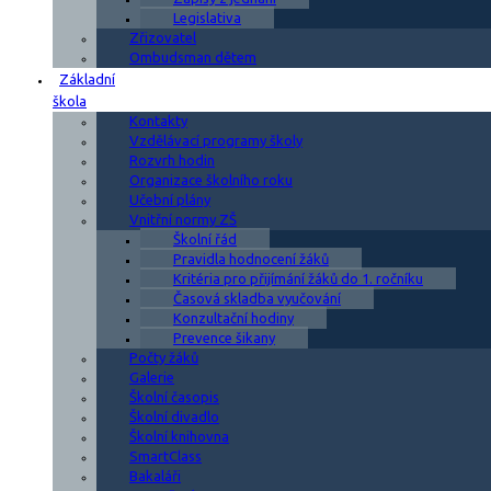
Legislativa
Zřizovatel
Ombudsman dětem
Základní
škola
Kontakty
Vzdělávací programy školy
Rozvrh hodin
Organizace školního roku
Učební plány
Vnitřní normy ZŠ
Školní řád
Pravidla hodnocení žáků
Kritéria pro přijímání žáků do 1. ročníku
Časová skladba vyučování
Konzultační hodiny
Prevence šikany
Počty žáků
Galerie
Školní časopis
Školní divadlo
Školní knihovna
SmartClass
Bakaláři