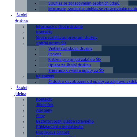
Souhlas se zpracováním osobních údajů
Informace, svolení a souhlas se zpracováním osobn
Školní
družina
Informace o školní družině
Kontakty
Školní vzdělávací program družiny
Vnitřní normy ŠD
Vnitřní řád školní družiny
Provoz
Kritéria pro přijetí žáků do ŠD
Úplata za školní družinu
Směrnice k výběru úplaty za ŠD
Ke stažení
Žádost o osvobození od úplaty za zájmové vzděl
Školní
jídelna
Kontakty
Jídelníček
Alergeny
Ceny
Bezhotovostní platba stravného
Přihlašování a odhlašování
Doplňková činnost