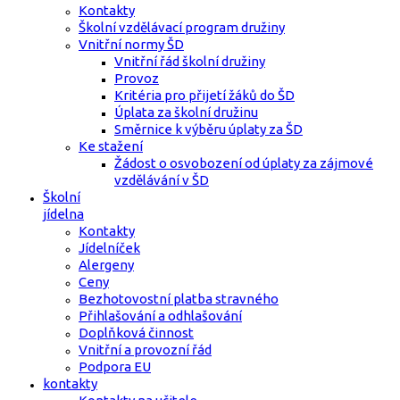
Kontakty
Školní vzdělávací program družiny
Vnitřní normy ŠD
Vnitřní řád školní družiny
Provoz
Kritéria pro přijetí žáků do ŠD
Úplata za školní družinu
Směrnice k výběru úplaty za ŠD
Ke stažení
Žádost o osvobození od úplaty za zájmové
vzdělávání v ŠD
Školní
jídelna
Kontakty
Jídelníček
Alergeny
Ceny
Bezhotovostní platba stravného
Přihlašování a odhlašování
Doplňková činnost
Vnitřní a provozní řád
Podpora EU
kontakty