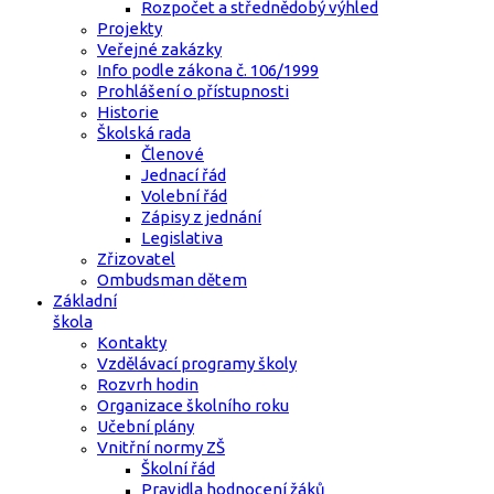
Rozpočet a střednědobý výhled
Projekty
Veřejné zakázky
Info podle zákona č. 106/1999
Prohlášení o přístupnosti
Historie
Školská rada
Členové
Jednací řád
Volební řád
Zápisy z jednání
Legislativa
Zřizovatel
Ombudsman dětem
Základní
škola
Kontakty
Vzdělávací programy školy
Rozvrh hodin
Organizace školního roku
Učební plány
Vnitřní normy ZŠ
Školní řád
Pravidla hodnocení žáků