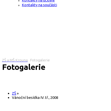
Kontakty na učitele
Kontakty na součásti
ZŠ a MŠ Krouna
Fotogalerie
>
Fotogalerie
ZŠ
»
Vánoční besídka IV. tř., 2008