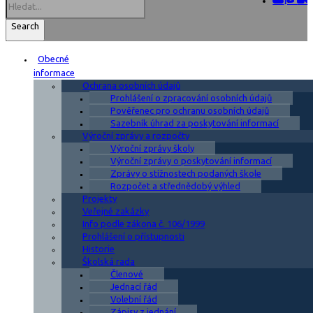
Search
Obecné
informace
Ochrana osobních údajů
Prohlášení o zpracování osobních údajů
Pověřenec pro ochranu osobních údajů
Sazebník úhrad za poskytování informací
Výroční zprávy a rozpočty
Výroční zprávy školy
Výroční zprávy o poskytování informací
Zprávy o stížnostech podaných škole
Rozpočet a střednědobý výhled
Projekty
Veřejné zakázky
Info podle zákona č. 106/1999
Prohlášení o přístupnosti
Historie
Školská rada
Členové
Jednací řád
Volební řád
Zápisy z jednání