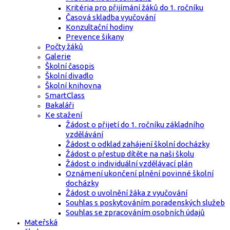
Kritéria pro přijímání žáků do 1. ročníku
Časová skladba vyučování
Konzultační hodiny
Prevence šikany
Počty žáků
Galerie
Školní časopis
Školní divadlo
Školní knihovna
SmartClass
Bakaláři
Ke stažení
Žádost o přijetí do 1. ročníku základního
vzdělávání
Žádost o odklad zahájení školní docházky
Žádost o přestup dítěte na naši školu
Žádost o individuální vzdělávací plán
Oznámení ukončení plnění povinné školní
docházky
Žádost o uvolnění žáka z vyučování
Souhlas s poskytováním poradenských služeb
Souhlas se zpracováním osobních údajů
Mateřská