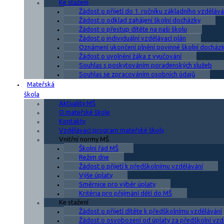
Ke stažení
Žádost o přijetí do 1. ročníku základního vzdělává
Žádost o odklad zahájení školní docházky
Žádost o přestup dítěte na naši školu
Žádost o individuální vzdělávací plán
Oznámení ukončení plnění povinné školní docház
Žádost o uvolnění žáka z vyučování
Souhlas s poskytováním poradenských služeb
Souhlas se zpracováním osobních údajů
Mateřská
škola
Aktuality MŠ
O mateřské škole
Kontakty
Vzdělávací program mateřské školy
Vnitřní normy MŠ
Školní řád MŠ
Režim dne
Žádost o přijetí k předškolnímu vzdělávání
Výše úplaty
Směrnice pro výběr úplaty
Kritéria pro přijímání dětí do MŠ
Ke stažení
Žádost o přijetí dítěte k předškolnímu vzdělávání
Žádost o osvobození od úplaty za předškolní vzd