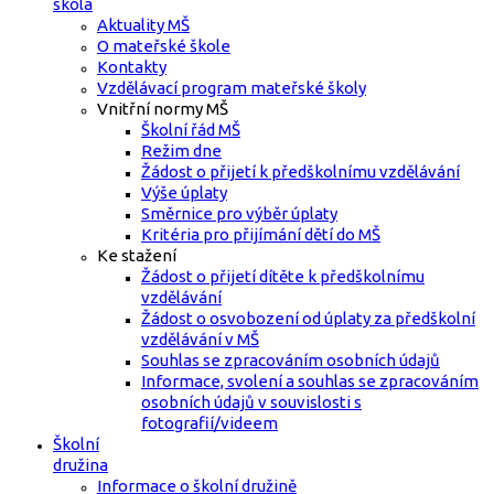
škola
Aktuality MŠ
O mateřské škole
Kontakty
Vzdělávací program mateřské školy
Vnitřní normy MŠ
Školní řád MŠ
Režim dne
Žádost o přijetí k předškolnímu vzdělávání
Výše úplaty
Směrnice pro výběr úplaty
Kritéria pro přijímání dětí do MŠ
Ke stažení
Žádost o přijetí dítěte k předškolnímu
vzdělávání
Žádost o osvobození od úplaty za předškolní
vzdělávání v MŠ
Souhlas se zpracováním osobních údajů
Informace, svolení a souhlas se zpracováním
osobních údajů v souvislosti s
fotografií/videem
Školní
družina
Informace o školní družině