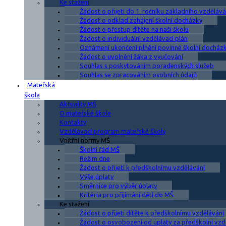
Ke stažení
Žádost o přijetí do 1. ročníku základního vzdělává
Žádost o odklad zahájení školní docházky
Žádost o přestup dítěte na naši školu
Žádost o individuální vzdělávací plán
Oznámení ukončení plnění povinné školní docház
Žádost o uvolnění žáka z vyučování
Souhlas s poskytováním poradenských služeb
Souhlas se zpracováním osobních údajů
Mateřská
škola
Aktuality MŠ
O mateřské škole
Kontakty
Vzdělávací program mateřské školy
Vnitřní normy MŠ
Školní řád MŠ
Režim dne
Žádost o přijetí k předškolnímu vzdělávání
Výše úplaty
Směrnice pro výběr úplaty
Kritéria pro přijímání dětí do MŠ
Ke stažení
Žádost o přijetí dítěte k předškolnímu vzdělávání
Žádost o osvobození od úplaty za předškolní vzd