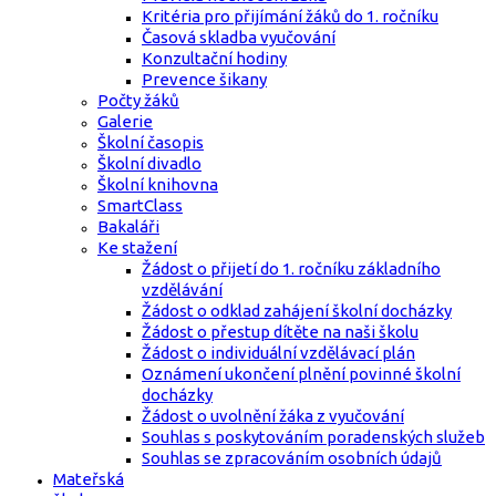
Kritéria pro přijímání žáků do 1. ročníku
Časová skladba vyučování
Konzultační hodiny
Prevence šikany
Počty žáků
Galerie
Školní časopis
Školní divadlo
Školní knihovna
SmartClass
Bakaláři
Ke stažení
Žádost o přijetí do 1. ročníku základního
vzdělávání
Žádost o odklad zahájení školní docházky
Žádost o přestup dítěte na naši školu
Žádost o individuální vzdělávací plán
Oznámení ukončení plnění povinné školní
docházky
Žádost o uvolnění žáka z vyučování
Souhlas s poskytováním poradenských služeb
Souhlas se zpracováním osobních údajů
Mateřská