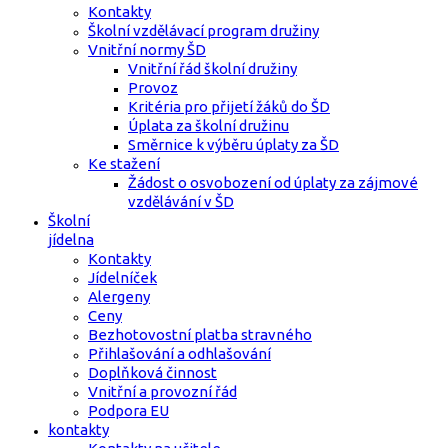
Kontakty
Školní vzdělávací program družiny
Vnitřní normy ŠD
Vnitřní řád školní družiny
Provoz
Kritéria pro přijetí žáků do ŠD
Úplata za školní družinu
Směrnice k výběru úplaty za ŠD
Ke stažení
Žádost o osvobození od úplaty za zájmové
vzdělávání v ŠD
Školní
jídelna
Kontakty
Jídelníček
Alergeny
Ceny
Bezhotovostní platba stravného
Přihlašování a odhlašování
Doplňková činnost
Vnitřní a provozní řád
Podpora EU
kontakty