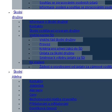
Souhlas se zpracováním osobních údajů
Informace, svolení a souhlas se zpracováním osobn
Školní
družina
Informace o školní družině
Kontakty
Školní vzdělávací program družiny
Vnitřní normy ŠD
Vnitřní řád školní družiny
Provoz
Kritéria pro přijetí žáků do ŠD
Úplata za školní družinu
Směrnice k výběru úplaty za ŠD
Ke stažení
Žádost o osvobození od úplaty za zájmové vzděl
Školní
jídelna
Kontakty
Jídelníček
Alergeny
Ceny
Bezhotovostní platba stravného
Přihlašování a odhlašování
Doplňková činnost