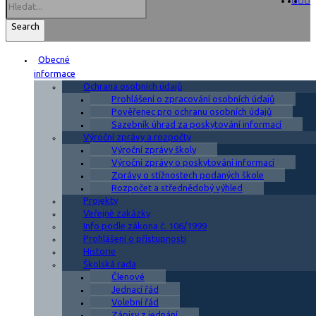
Search
Obecné
informace
Ochrana osobních údajů
Prohlášení o zpracování osobních údajů
Pověřenec pro ochranu osobních údajů
Sazebník úhrad za poskytování informací
Výroční zprávy a rozpočty
Výroční zprávy školy
Výroční zprávy o poskytování informací
Zprávy o stížnostech podaných škole
Rozpočet a střednědobý výhled
Projekty
Veřejné zakázky
Info podle zákona č. 106/1999
Prohlášení o přístupnosti
Historie
Školská rada
Členové
Jednací řád
Volební řád
Zápisy z jednání