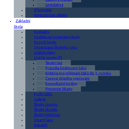
Legislativa
Zřizovatel
Ombudsman dětem
Základní
škola
Kontakty
Vzdělávací programy školy
Rozvrh hodin
Organizace školního roku
Učební plány
Vnitřní normy ZŠ
Školní řád
Pravidla hodnocení žáků
Kritéria pro přijímání žáků do 1. ročníku
Časová skladba vyučování
Konzultační hodiny
Prevence šikany
Počty žáků
Galerie
Školní časopis
Školní divadlo
Školní knihovna
SmartClass
Bakaláři