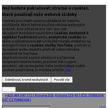
Než budete pokračovat: stručně o cookies,
které používají naše webové stránky
Cookies jsou malé soubory ukládané do Vašeho
prohlížeče, které běžně používá většina webových
stránek. Jsou užitečné pro Vás i pro nás.
Na našich stránkách využíváme
cookies nezbytné k
zajištění funkčnosti
webu,
analytické cookies
ke
sběru a vyhodnocení dat ve službě Google Analytics na
anonymní bázi a
cookies služby YouTube
, protože si
na našem webu můžete přehrát videa nahrána
primárně na YouTube.
Abychom mohli zajistit efektivní a příjemné
fungování našeho webu, prosíme Vás o jejich
povolení. Jak spravujeme Vaše osobní údaje a jaké
cookies používáme, si můžete přečíst
zde
.
+420 469 341 115 | Krouna 303, Krouna 539 43 | IČO: 70986304,
DIČ: CZ70986304 |