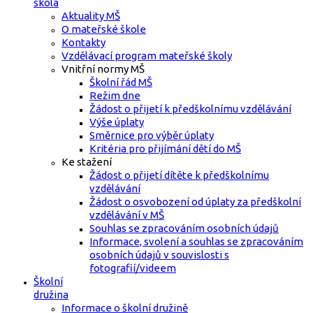
škola
Aktuality MŠ
O mateřské škole
Kontakty
Vzdělávací program mateřské školy
Vnitřní normy MŠ
Školní řád MŠ
Režim dne
Žádost o přijetí k předškolnímu vzdělávání
Výše úplaty
Směrnice pro výběr úplaty
Kritéria pro přijímání dětí do MŠ
Ke stažení
Žádost o přijetí dítěte k předškolnímu
vzdělávání
Žádost o osvobození od úplaty za předškolní
vzdělávání v MŠ
Souhlas se zpracováním osobních údajů
Informace, svolení a souhlas se zpracováním
osobních údajů v souvislosti s
fotografií/videem
Školní
družina
Informace o školní družině