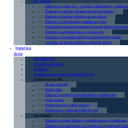
Ke stažení
Žádost o přijetí do 1. ročníku základního vzdělává
Žádost o odklad zahájení školní docházky
Žádost o přestup dítěte na naši školu
Žádost o individuální vzdělávací plán
Oznámení ukončení plnění povinné školní docház
Žádost o uvolnění žáka z vyučování
Souhlas s poskytováním poradenských služeb
Souhlas se zpracováním osobních údajů
Mateřská
škola
Aktuality MŠ
O mateřské škole
Kontakty
Vzdělávací program mateřské školy
Vnitřní normy MŠ
Školní řád MŠ
Režim dne
Žádost o přijetí k předškolnímu vzdělávání
Výše úplaty
Směrnice pro výběr úplaty
Kritéria pro přijímání dětí do MŠ
Ke stažení
Žádost o přijetí dítěte k předškolnímu vzdělávání
Žádost o osvobození od úplaty za předškolní vzd