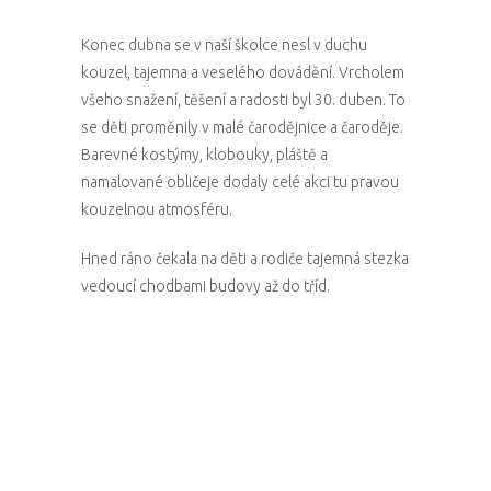
Konec dubna se v naší školce nesl v duchu
kouzel, tajemna a veselého dovádění. Vrcholem
všeho snažení, těšení a radosti byl 30. duben. To
se děti proměnily v malé čarodějnice a čaroděje.
Barevné kostýmy, klobouky, pláště a
namalované obličeje dodaly celé akci tu pravou
kouzelnou atmosféru.
Hned ráno čekala na děti a rodiče tajemná stezka
vedoucí chodbami budovy až do tříd.
Po dobrodružství uvnitř školky jsme se všichni
přesunuli na zahradu, kde pokračoval zábavný
program. Děti soutěžily v různých disciplínách,
například v letu na koštěti, přenášení
„kouzelných lektvarů“ nebo házení na cíl
škrpálem. Nechybělo bujaré povzbuzování ani