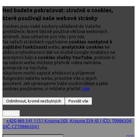
Než budete pokračovat: stručně o cookies,
které používají naše webové stránky
Cookies jsou malé soubory ukládané do Vašeho
prohlížeče, které běžně používá většina webových
stránek. Jsou užitečné pro Vás i pro nás.
Na našich stránkách využíváme
cookies nezbytné k
zajištění funkčnosti
webu,
analytické cookies
ke
sběru a vyhodnocení dat ve službě Google Analytics na
anonymní bázi a
cookies služby YouTube
, protože si
na našem webu můžete přehrát videa nahrána
primárně na YouTube.
Abychom mohli zajistit efektivní a příjemné
fungování našeho webu, prosíme Vás o jejich
povolení. Jak spravujeme Vaše osobní údaje a jaké
cookies používáme, si můžete přečíst
zde
.
+420 469 341 115 | Krouna 303, Krouna 539 43 | IČO: 70986304,
DIČ: CZ70986304 |