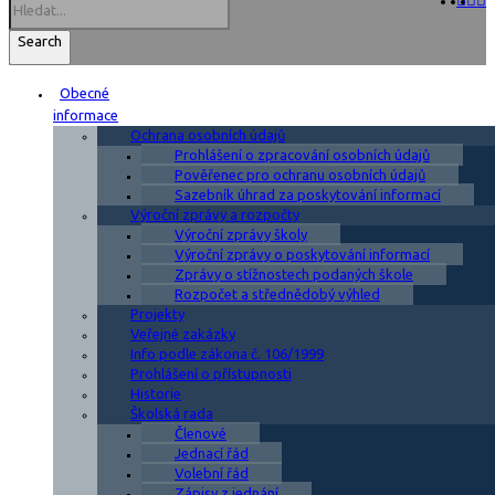
Search
Obecné
informace
Ochrana osobních údajů
Prohlášení o zpracování osobních údajů
Pověřenec pro ochranu osobních údajů
Sazebník úhrad za poskytování informací
Výroční zprávy a rozpočty
Výroční zprávy školy
Výroční zprávy o poskytování informací
Zprávy o stížnostech podaných škole
Rozpočet a střednědobý výhled
Projekty
Veřejné zakázky
Info podle zákona č. 106/1999
Prohlášení o přístupnosti
Historie
Školská rada
Členové
Jednací řád
Volební řád
Zápisy z jednání