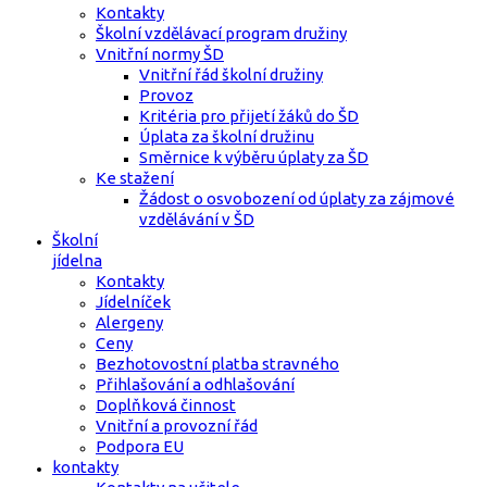
Kontakty
Školní vzdělávací program družiny
Vnitřní normy ŠD
Vnitřní řád školní družiny
Provoz
Kritéria pro přijetí žáků do ŠD
Úplata za školní družinu
Směrnice k výběru úplaty za ŠD
Ke stažení
Žádost o osvobození od úplaty za zájmové
vzdělávání v ŠD
Školní
jídelna
Kontakty
Jídelníček
Alergeny
Ceny
Bezhotovostní platba stravného
Přihlašování a odhlašování
Doplňková činnost
Vnitřní a provozní řád
Podpora EU
kontakty