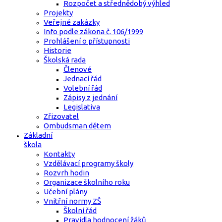
Rozpočet a střednědobý výhled
Projekty
Veřejné zakázky
Info podle zákona č. 106/1999
Prohlášení o přístupnosti
Historie
Školská rada
Členové
Jednací řád
Volební řád
Zápisy z jednání
Legislativa
Zřizovatel
Ombudsman dětem
Základní
škola
Kontakty
Vzdělávací programy školy
Rozvrh hodin
Organizace školního roku
Učební plány
Vnitřní normy ZŠ
Školní řád
Pravidla hodnocení žáků