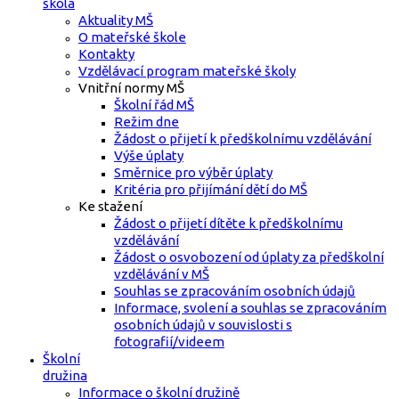
škola
Aktuality MŠ
O mateřské škole
Kontakty
Vzdělávací program mateřské školy
Vnitřní normy MŠ
Školní řád MŠ
Režim dne
Žádost o přijetí k předškolnímu vzdělávání
Výše úplaty
Směrnice pro výběr úplaty
Kritéria pro přijímání dětí do MŠ
Ke stažení
Žádost o přijetí dítěte k předškolnímu
vzdělávání
Žádost o osvobození od úplaty za předškolní
vzdělávání v MŠ
Souhlas se zpracováním osobních údajů
Informace, svolení a souhlas se zpracováním
osobních údajů v souvislosti s
fotografií/videem
Školní
družina
Informace o školní družině