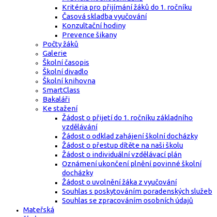
Kritéria pro přijímání žáků do 1. ročníku
Časová skladba vyučování
Konzultační hodiny
Prevence šikany
Počty žáků
Galerie
Školní časopis
Školní divadlo
Školní knihovna
SmartClass
Bakaláři
Ke stažení
Žádost o přijetí do 1. ročníku základního
vzdělávání
Žádost o odklad zahájení školní docházky
Žádost o přestup dítěte na naši školu
Žádost o individuální vzdělávací plán
Oznámení ukončení plnění povinné školní
docházky
Žádost o uvolnění žáka z vyučování
Souhlas s poskytováním poradenských služeb
Souhlas se zpracováním osobních údajů
Mateřská