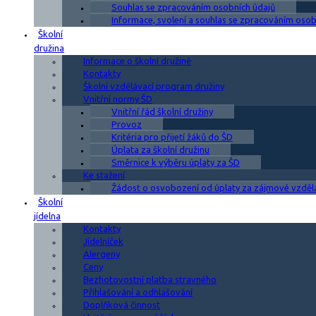
Souhlas se zpracováním osobních údajů
Informace, svolení a souhlas se zpracováním osobn
Školní
družina
Informace o školní družině
Kontakty
Školní vzdělávací program družiny
Vnitřní normy ŠD
Vnitřní řád školní družiny
Provoz
Kritéria pro přijetí žáků do ŠD
Úplata za školní družinu
Směrnice k výběru úplaty za ŠD
Ke stažení
Žádost o osvobození od úplaty za zájmové vzděl
Školní
jídelna
Kontakty
Jídelníček
Alergeny
Ceny
Bezhotovostní platba stravného
Přihlašování a odhlašování
Doplňková činnost