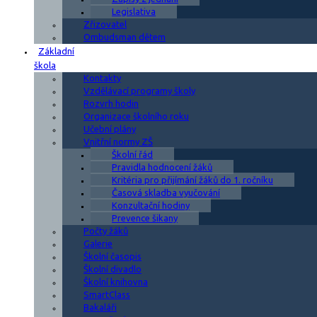
Legislativa
Zřizovatel
Ombudsman dětem
Základní
škola
Kontakty
Vzdělávací programy školy
Rozvrh hodin
Organizace školního roku
Učební plány
Vnitřní normy ZŠ
Školní řád
Pravidla hodnocení žáků
Kritéria pro přijímání žáků do 1. ročníku
Časová skladba vyučování
Konzultační hodiny
Prevence šikany
Počty žáků
Galerie
Školní časopis
Školní divadlo
Školní knihovna
SmartClass
Bakaláři