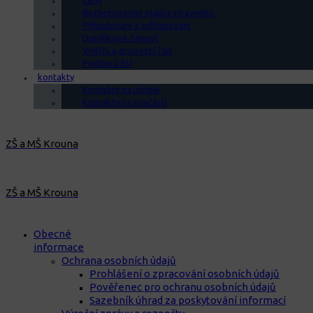
Ceny
Bezhotovostní platba stravného
Přihlašování a odhlašování
Doplňková činnost
Vnitřní a provozní řád
Podpora EU
kontakty
Kontakty na učitele
Kontakty na součásti
ZŠ a MŠ Krouna
ZŠ a MŠ Krouna
Obecné
informace
Ochrana osobních údajů
Prohlášení o zpracování osobních údajů
Pověřenec pro ochranu osobních údajů
Sazebník úhrad za poskytování informací