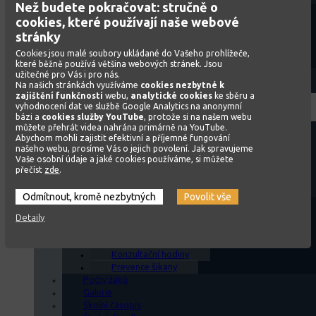
Než budete pokračovat: stručně o
Členové
cookies, které používají naše webové
Jednací řád
stránky
Volební řád
Zápisy z jednání
Cookies jsou malé soubory ukládané do Vašeho prohlížeče,
Legislativa
které běžně používá většina webových stránek. Jsou
Zřizovatel
užitečné pro Vás i pro nás.
Na našich stránkách využíváme
cookies nezbytné k
Ombudsman dětem
zajištění funkčnosti
webu,
analytické cookies
ke sběru a
Základní
vyhodnocení dat ve službě Google Analytics na anonymní
škola
bázi a
cookies služby YouTube
, protože si na našem webu
Kontakty
můžete přehrát videa nahrána primárně na YouTube.
Abychom mohli zajistit efektivní a příjemné fungování
Vzdělávací programy školy
našeho webu, prosíme Vás o jejich povolení. Jak spravujeme
Rozvrh hodin
Vaše osobní údaje a jaké cookies používáme, si můžete
Organizace školního roku
přečíst
zde
.
Učební plány
Vnitřní normy ZŠ
Školní řád
Pravidla hodnocení žáků
Kritéria pro přijímání žáků do 1. ročníku
Časová skladba vyučování
Konzultační hodiny
Prevence šikany
Počty žáků
Galerie
Školní časopis