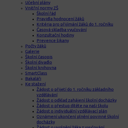
Učební plány
Vnitřní normy ZŠ
Školní řád
Pravidla hodnocení žáků
Kritéria pro přijímání žáků do 1. ročníku
Časová skladba vyučování
Konzultační hodiny
Prevence šikany
Počty žáků
Galerie
Školní časopis
Školní divadlo
Školní knihovna
SmartClass
Bakaláři
Ke stažení
Žádost o přijetí do 1. ročníku základního
vzdělávání
Žádost o odklad zahájení školní docházky
Žádost o přestup dítěte na naši školu
Žádost o individuální vzdělávací plán
Oznámení ukončení plnění povinné školní
docházky
Žádost o uvolnění žáka z vyučování