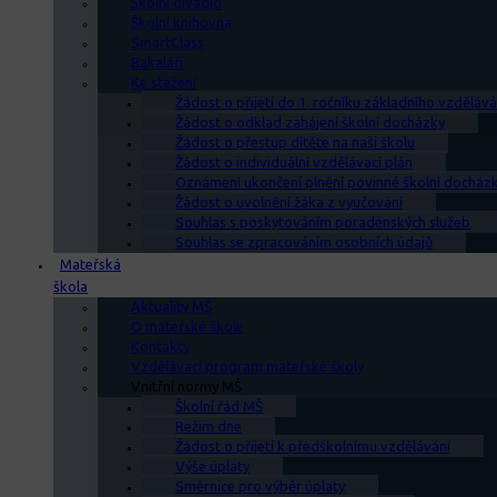
Školní divadlo
Školní knihovna
SmartClass
Bakaláři
Ke stažení
Žádost o přijetí do 1. ročníku základního vzdělává
Žádost o odklad zahájení školní docházky
Žádost o přestup dítěte na naši školu
Žádost o individuální vzdělávací plán
Oznámení ukončení plnění povinné školní docház
Žádost o uvolnění žáka z vyučování
Souhlas s poskytováním poradenských služeb
Souhlas se zpracováním osobních údajů
Mateřská
škola
Aktuality MŠ
O mateřské škole
Kontakty
Vzdělávací program mateřské školy
Vnitřní normy MŠ
Školní řád MŠ
Režim dne
Žádost o přijetí k předškolnímu vzdělávání
Výše úplaty
Směrnice pro výběr úplaty