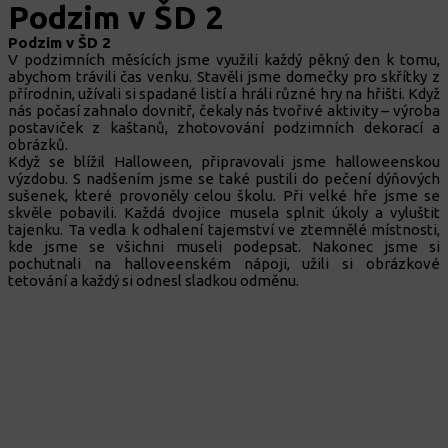
Podzim v ŠD 2
Podzim v ŠD 2
V podzimních měsících jsme využili každý pěkný den k tomu,
abychom trávili čas venku. Stavěli jsme domečky pro skřítky z
přírodnin, užívali si spadané listí a hráli různé hry na hřišti. Když
nás počasí zahnalo dovnitř, čekaly nás tvořivé aktivity – výroba
postaviček z kaštanů, zhotovování podzimních dekorací a
obrázků.
Když se blížil Halloween, připravovali jsme halloweenskou
výzdobu. S nadšením jsme se také pustili do pečení dýňových
sušenek, které provoněly celou školu. Při velké hře jsme se
skvěle pobavili. Každá dvojice musela splnit úkoly a vyluštit
tajenku. Ta vedla k odhalení tajemství ve ztemnělé místnosti,
kde jsme se všichni museli podepsat. Nakonec jsme si
pochutnali na halloveenském nápoji, užili si obrázkové
tetování a každý si odnesl sladkou odměnu.