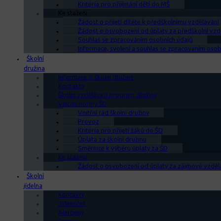
Kritéria pro přijímání dětí do MŠ
Ke stažení
Žádost o přijetí dítěte k předškolnímu vzdělávání
Žádost o osvobození od úplaty za předškolní vzd
Souhlas se zpracováním osobních údajů
Informace, svolení a souhlas se zpracováním osobn
Školní
družina
Informace o školní družině
Kontakty
Školní vzdělávací program družiny
Vnitřní normy ŠD
Vnitřní řád školní družiny
Provoz
Kritéria pro přijetí žáků do ŠD
Úplata za školní družinu
Směrnice k výběru úplaty za ŠD
Ke stažení
Žádost o osvobození od úplaty za zájmové vzděl
Školní
jídelna
Kontakty
Jídelníček
Alergeny