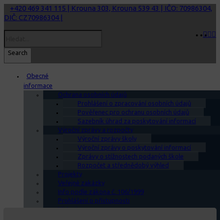
+420 469 341 115 | Krouna 303, Krouna 539 43 | IČO: 70986304,
DIČ: CZ70986304 |
Search
Obecné
informace
Ochrana osobních údajů
Prohlášení o zpracování osobních údajů
Pověřenec pro ochranu osobních údajů
Sazebník úhrad za poskytování informací
Výroční zprávy a rozpočty
Výroční zprávy školy
Výroční zprávy o poskytování informací
Zprávy o stížnostech podaných škole
Rozpočet a střednědobý výhled
Projekty
Veřejné zakázky
Info podle zákona č. 106/1999
Prohlášení o přístupnosti
Historie
Školská rada