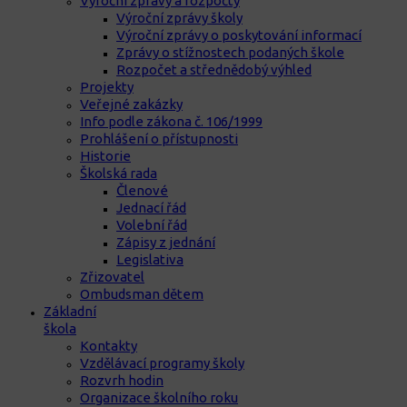
Výroční zprávy a rozpočty
Výroční zprávy školy
Výroční zprávy o poskytování informací
Zprávy o stížnostech podaných škole
Rozpočet a střednědobý výhled
Projekty
Veřejné zakázky
Info podle zákona č. 106/1999
Prohlášení o přístupnosti
Historie
Školská rada
Členové
Jednací řád
Volební řád
Zápisy z jednání
Legislativa
Zřizovatel
Ombudsman dětem
Základní
škola
Kontakty
Vzdělávací programy školy
Rozvrh hodin
Organizace školního roku