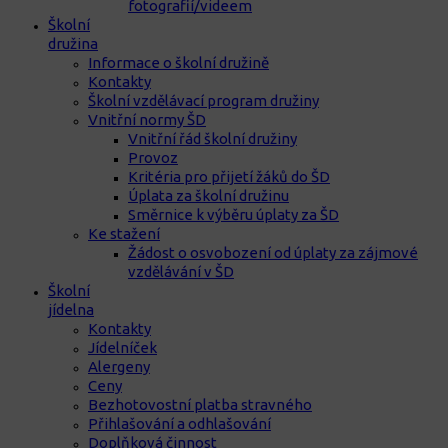
fotografií/videem
Školní
družina
Informace o školní družině
Kontakty
Školní vzdělávací program družiny
Vnitřní normy ŠD
Vnitřní řád školní družiny
Provoz
Kritéria pro přijetí žáků do ŠD
Úplata za školní družinu
Směrnice k výběru úplaty za ŠD
Ke stažení
Žádost o osvobození od úplaty za zájmové
vzdělávání v ŠD
Školní
jídelna
Kontakty
Jídelníček
Alergeny
Ceny
Bezhotovostní platba stravného
Přihlašování a odhlašování
Doplňková činnost