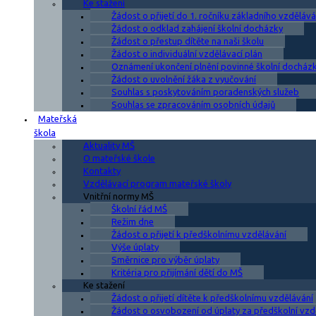
Ke stažení
Žádost o přijetí do 1. ročníku základního vzdělává
Žádost o odklad zahájení školní docházky
Žádost o přestup dítěte na naši školu
Žádost o individuální vzdělávací plán
Oznámení ukončení plnění povinné školní docház
Žádost o uvolnění žáka z vyučování
Souhlas s poskytováním poradenských služeb
Souhlas se zpracováním osobních údajů
Mateřská
škola
Aktuality MŠ
O mateřské škole
Kontakty
Vzdělávací program mateřské školy
Vnitřní normy MŠ
Školní řád MŠ
Režim dne
Žádost o přijetí k předškolnímu vzdělávání
Výše úplaty
Směrnice pro výběr úplaty
Kritéria pro přijímání dětí do MŠ
Ke stažení
Žádost o přijetí dítěte k předškolnímu vzdělávání
Žádost o osvobození od úplaty za předškolní vzd