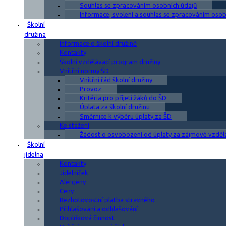
Souhlas se zpracováním osobních údajů
Informace, svolení a souhlas se zpracováním osobn
Školní
družina
Informace o školní družině
Kontakty
Školní vzdělávací program družiny
Vnitřní normy ŠD
Vnitřní řád školní družiny
Provoz
Kritéria pro přijetí žáků do ŠD
Úplata za školní družinu
Směrnice k výběru úplaty za ŠD
Ke stažení
Žádost o osvobození od úplaty za zájmové vzděl
Školní
jídelna
Kontakty
Jídelníček
Alergeny
Ceny
Bezhotovostní platba stravného
Přihlašování a odhlašování
Doplňková činnost