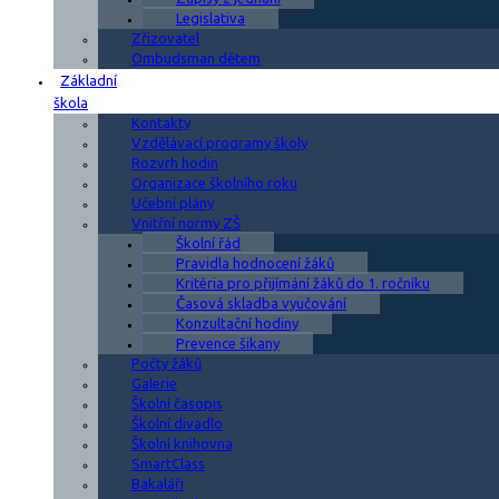
Legislativa
Zřizovatel
Ombudsman dětem
Základní
škola
Kontakty
Vzdělávací programy školy
Rozvrh hodin
Organizace školního roku
Učební plány
Vnitřní normy ZŠ
Školní řád
Pravidla hodnocení žáků
Kritéria pro přijímání žáků do 1. ročníku
Časová skladba vyučování
Konzultační hodiny
Prevence šikany
Počty žáků
Galerie
Školní časopis
Školní divadlo
Školní knihovna
SmartClass
Bakaláři