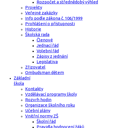
Rozpočet a střednědobý výhled
Projekty
Veřejné zakázky
Info podle zákona č. 106/1999
Prohlášení o přístupnosti
Historie
Školská rada
Členové
Jednací řád
Volební řád
Zápisy z jednání
Legislativa
Zřizovatel
Ombudsman dětem
Základní
škola
Kontakty
Vzdělávací programy školy
Rozvrh hodin
Organizace školního roku
Učební plány
Vnitřní normy ZŠ
Školní řád
Pravidla hodnocení žáků