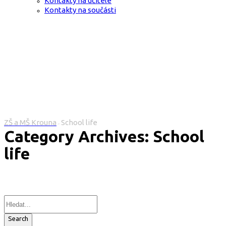
Kontakty na učitele
Kontakty na součásti
ZŠ a MŠ Krouna
School life
>
Category Archives: School
life
Search