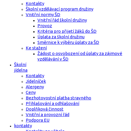
Kontakty
Školní vzdělávací program družiny
Vnitřní normy ŠD
Vnitřní řád školní družiny
Provoz
Kritéria pro přijetí žáků do ŠD
Úplata za školní družinu
Směrnice k výběru úplaty za ŠD
Ke stažení
Žádost o osvobození od úplaty za zájmové
vzdělávání v ŠD
Školní
jídelna
Kontakty
Jídelníček
Alergeny
Ceny
Bezhotovostní platba stravného
Přihlašování a odhlašování
Doplňková činnost
Vnitřní a provozní řád
Podpora EU
kontakty