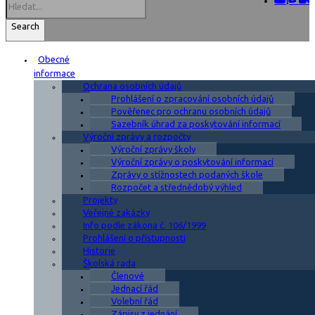
Search
Obecné
informace
Ochrana osobních údajů
Prohlášení o zpracování osobních údajů
Pověřenec pro ochranu osobních údajů
Sazebník úhrad za poskytování informací
Výroční zprávy a rozpočty
Výroční zprávy školy
Výroční zprávy o poskytování informací
Zprávy o stížnostech podaných škole
Rozpočet a střednědobý výhled
Projekty
Veřejné zakázky
Info podle zákona č. 106/1999
Prohlášení o přístupnosti
Historie
Školská rada
Členové
Jednací řád
Volební řád
Zápisy z jednání