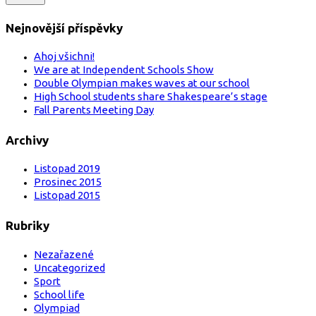
Nejnovější příspěvky
Ahoj všichni!
We are at Independent Schools Show
Double Olympian makes waves at our school
High School students share Shakespeare’s stage
Fall Parents Meeting Day
Archivy
Listopad 2019
Prosinec 2015
Listopad 2015
Rubriky
Nezařazené
Uncategorized
Sport
School life
Olympiad