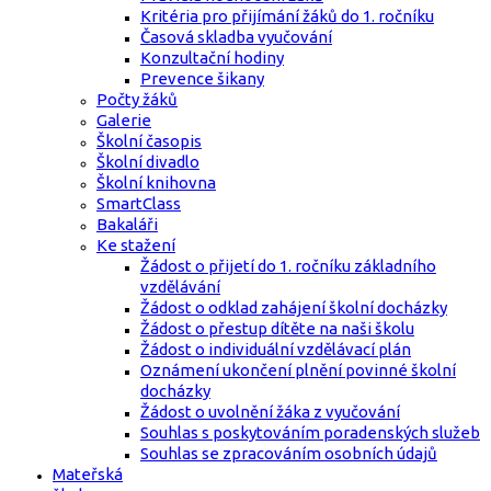
Kritéria pro přijímání žáků do 1. ročníku
Časová skladba vyučování
Konzultační hodiny
Prevence šikany
Počty žáků
Galerie
Školní časopis
Školní divadlo
Školní knihovna
SmartClass
Bakaláři
Ke stažení
Žádost o přijetí do 1. ročníku základního
vzdělávání
Žádost o odklad zahájení školní docházky
Žádost o přestup dítěte na naši školu
Žádost o individuální vzdělávací plán
Oznámení ukončení plnění povinné školní
docházky
Žádost o uvolnění žáka z vyučování
Souhlas s poskytováním poradenských služeb
Souhlas se zpracováním osobních údajů
Mateřská