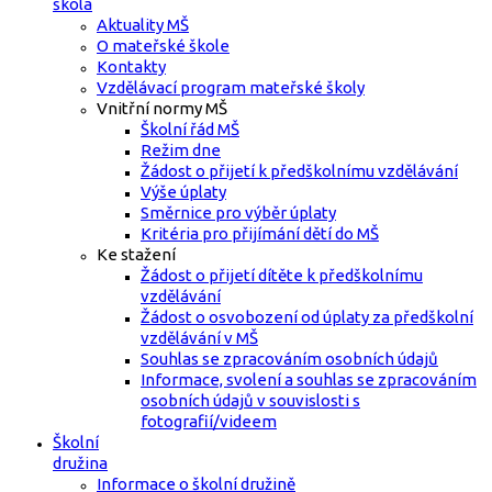
škola
Aktuality MŠ
O mateřské škole
Kontakty
Vzdělávací program mateřské školy
Vnitřní normy MŠ
Školní řád MŠ
Režim dne
Žádost o přijetí k předškolnímu vzdělávání
Výše úplaty
Směrnice pro výběr úplaty
Kritéria pro přijímání dětí do MŠ
Ke stažení
Žádost o přijetí dítěte k předškolnímu
vzdělávání
Žádost o osvobození od úplaty za předškolní
vzdělávání v MŠ
Souhlas se zpracováním osobních údajů
Informace, svolení a souhlas se zpracováním
osobních údajů v souvislosti s
fotografií/videem
Školní
družina
Informace o školní družině