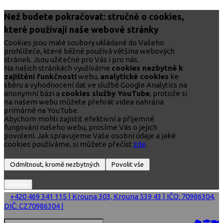
Než budete pokračovat: stručně o cookies,
které používají naše webové stránky
Cookies jsou malé soubory ukládané do Vašeho
prohlížeče, které běžně používá většina webových
stránek. Jsou užitečné pro Vás i pro nás.
Na našich stránkách využíváme
cookies nezbytné k
zajištění funkčnosti
webu,
analytické cookies
ke
sběru a vyhodnocení dat ve službě Google Analytics na
anonymní bázi a
cookies služby YouTube
, protože si
na našem webu můžete přehrát videa nahrána
primárně na YouTube.
Abychom mohli zajistit efektivní a příjemné
fungování našeho webu, prosíme Vás o jejich
povolení. Jak spravujeme Vaše osobní údaje a jaké
cookies používáme, si můžete přečíst
zde
.
+420 469 341 115 | Krouna 303, Krouna 539 43 | IČO: 70986304,
DIČ: CZ70986304 |