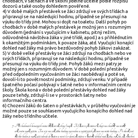
chodbách, v šatnách a ve školní jídelně učitelé podle rozpisu
dozorů a také osoby dohledem pověřené.
4) V době malých přestávek se žáci zdržují ve svých třídách a
připravují se na následující hodinu, případně se přesunují na
výuku do třídy jiné. Mohou si dojít na toaletu. Další pohyb po
chodbách v době malých přestávek je možný jen s rozumným
důvodem (jednání s vyučujícím v kabinetu, pitný režim,
odůvodněná návštěva žáka v jiné třídě, apod.) a s přihlédnutím
k okamžitým podmínkám, k povaze žáka, atd. Vyučující konající
dohled nad žáky má právo bezdůvodný pohyb žákovi zakázat.
5) V době velké přestávky se žáci zdržují na chodbách nebo ve
svých třídách, připravují se na následující hodinu, případně se
přesunují na výuku do třídy jiné. Pohyb žáků mezi patry je
možný jen s rozumným důvodem. V době polední přestávky
před odpoledním vyučováním se žáci naobědvají a poté se,
dovolí-li to povětrnostní podmínky, zdržují venku. V případě
špatného počasí pobývají v šatně nebo v informačním centru
školy. Škola koná v době polední přestávky dohled nad žáky
pouze tehdy, zdržují-li se v prostorách šatny nebo
informačního centra.
6) Chození žáků do šaten o přestávkách, v průběhu vyučování je
možné pouze se souhlasem vyučujícího konajícího dohled nad
žáky nebo třídního učitele.
Při hodinách konaných mimo běžné učebny (např. Tv) žáci o přestávce čekají na chodbě na místě
určeném vyučujícím. Ten si je na začátku hodiny vyzvedne a zajistí jejich přesun na místo hodiny. Po skončení
těchto hodin je vyučující odvede do šaten a není-li v dané přestávce v šatně dohled nad žáky, vyčká, až všichni