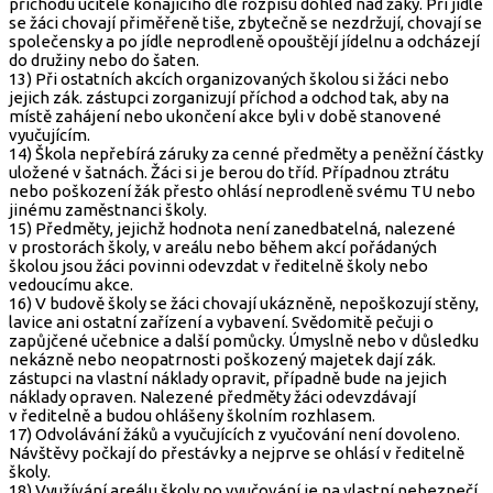
příchodu učitele konajícího dle rozpisu dohled nad žáky. Při jídle
se žáci chovají přiměřeně tiše, zbytečně se nezdržují, chovají se
společensky a po jídle neprodleně opouštějí jídelnu a odcházejí
do družiny nebo do šaten.
13) Při ostatních akcích organizovaných školou si žáci nebo
jejich zák. zástupci zorganizují příchod a odchod tak, aby na
místě zahájení nebo ukončení akce byli v době stanovené
vyučujícím.
14) Škola nepřebírá záruky za cenné předměty a peněžní částky
uložené v šatnách. Žáci si je berou do tříd. Případnou ztrátu
nebo poškození žák přesto ohlásí neprodleně svému TU nebo
jinému zaměstnanci školy.
15) Předměty, jejichž hodnota není zanedbatelná, nalezené
v prostorách školy, v areálu nebo během akcí pořádaných
školou jsou žáci povinni odevzdat v ředitelně školy nebo
vedoucímu akce.
16) V budově školy se žáci chovají ukázněně, nepoškozují stěny,
lavice ani ostatní zařízení a vybavení. Svědomitě pečuji o
zapůjčené učebnice a další pomůcky. Úmyslně nebo v důsledku
nekázně nebo neopatrnosti poškozený majetek dají zák.
zástupci na vlastní náklady opravit, případně bude na jejich
náklady opraven. Nalezené předměty žáci odevzdávají
v ředitelně a budou ohlášeny školním rozhlasem.
17) Odvolávání žáků a vyučujících z vyučování není dovoleno.
Návštěvy počkají do přestávky a nejprve se ohlásí v ředitelně
školy.
18) Využívání areálu školy po vyučování je na vlastní nebezpečí.