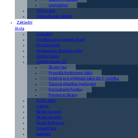
Legislativa
Zřizovatel
Ombudsman dětem
Základní
škola
Kontakty
Vzdělávací programy školy
Rozvrh hodin
Organizace školního roku
Učební plány
Vnitřní normy ZŠ
Školní řád
Pravidla hodnocení žáků
Kritéria pro přijímání žáků do 1. ročníku
Časová skladba vyučování
Konzultační hodiny
Prevence šikany
Počty žáků
Galerie
Školní časopis
Školní divadlo
Školní knihovna
SmartClass
Bakaláři