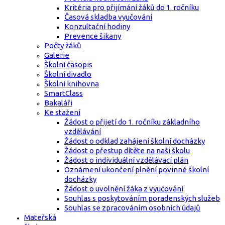
Kritéria pro přijímání žáků do 1. ročníku
Časová skladba vyučování
Konzultační hodiny
Prevence šikany
Počty žáků
Galerie
Školní časopis
Školní divadlo
Školní knihovna
SmartClass
Bakaláři
Ke stažení
Žádost o přijetí do 1. ročníku základního
vzdělávání
Žádost o odklad zahájení školní docházky
Žádost o přestup dítěte na naši školu
Žádost o individuální vzdělávací plán
Oznámení ukončení plnění povinné školní
docházky
Žádost o uvolnění žáka z vyučování
Souhlas s poskytováním poradenských služeb
Souhlas se zpracováním osobních údajů
Mateřská