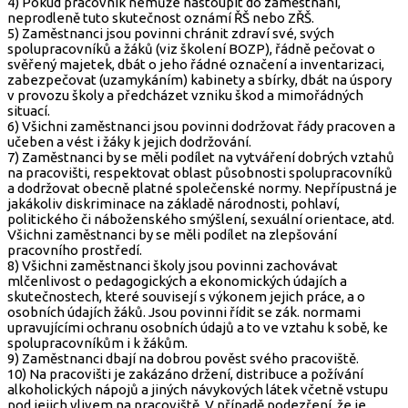
4) Pokud pracovník nemůže nastoupit do zaměstnání,
neprodleně tuto skutečnost oznámí ŘŠ nebo ZŘŠ.
5) Zaměstnanci jsou povinni chránit zdraví své, svých
spolupracovníků a žáků (viz školení BOZP), řádně pečovat o
svěřený majetek, dbát o jeho řádné označení a inventarizaci,
zabezpečovat (uzamykáním) kabinety a sbírky, dbát na úspory
v provozu školy a předcházet vzniku škod a mimořádných
situací.
6) Všichni zaměstnanci jsou povinni dodržovat řády pracoven a
učeben a vést i žáky k jejich dodržování.
7) Zaměstnanci by se měli podílet na vytváření dobrých vztahů
na pracovišti, respektovat oblast působnosti spolupracovníků
a dodržovat obecně platné společenské normy. Nepřípustná je
jakákoliv diskriminace na základě národnosti, pohlaví,
politického či náboženského smýšlení, sexuální orientace, atd.
Všichni zaměstnanci by se měli podílet na zlepšování
pracovního prostředí.
8) Všichni zaměstnanci školy jsou povinni zachovávat
mlčenlivost o pedagogických a ekonomických údajích a
skutečnostech, které souvisejí s výkonem jejich práce, a o
osobních údajích žáků. Jsou povinni řídit se zák. normami
upravujícími ochranu osobních údajů a to ve vztahu k sobě, ke
spolupracovníkům i k žákům.
9) Zaměstnanci dbají na dobrou pověst svého pracoviště.
10) Na pracovišti je zakázáno držení, distribuce a požívání
alkoholických nápojů a jiných návykových látek včetně vstupu
pod jejich vlivem na pracoviště. V případě podezření, že je