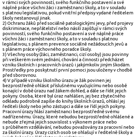
v rámci svých povinností, svého funkčního postavení a své
náplně práce všichni žáci i zaměstnanci školy, a to v souladu
s platnou legislativou, pokud vnitřní předpisy vydané ředitelem
školy nestanovují jinak.
2) Ochranu žáků před sociálně patologickými jevy, před projevy
diskriminace, nepřátelství nebo násilí zajišťují v rámci svých
povinností, svého funkčního postavení a své náplně práce
všichni žáci i zaměstnanci školy, a to v souladu s platnou
legislativou, s plánem prevence sociálně nežádoucích jevů a
s plánem práce výchovného poradce školy.
3) Všechny osoby (žáci, zaměstnanci, cizí osoby) jsou povinny
při veškerém svém jednání, chování a činnosti předcházet
vzniku školních i pracovních úrazů i jakýmkoliv jiným škodám.
Prostředky pro poskytnutí první pomoci jsou uloženy v chodbě
před sborovnou.
4) V případě vzniku školního úrazu je žák povinen jej
bezprostředně ohlásit příslušnému vyučujícímu nebo osobě
konající v době úrazu nad žákem dohled, a dále se řídit jejich
pokyny. Osoba, které byl úraz nahlášen, jej bez zbytečného
odkladu podrobně zapíše do knihy školních úrazů, ohlásí jej
řediteli školy nebo jeho zástupci a dále se řídí jejich pokyny.
Pracovní úrazy hlásí zaměstnanci bezprostředně svému
nadřízenému. Úrazy, které nebudou bezprostředně ohlášené a
nebude zřejmá jejich souvislost s výkonem práce nebo
s průběhem vzdělávání, nebudou považovány za pracovní nebo
za školní úrazy. Úrazy cizích osob se ohlašují v ředitelně školy a