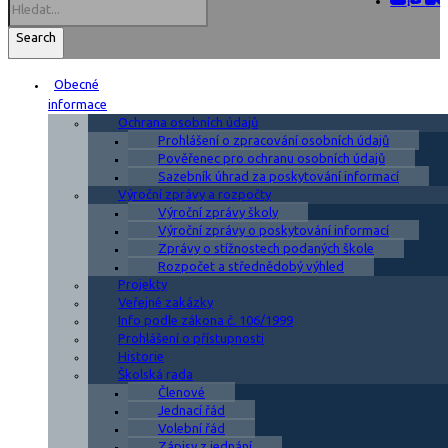
Search
Obecné
informace
Ochrana osobních údajů
Prohlášení o zpracování osobních údajů
Pověřenec pro ochranu osobních údajů
Sazebník úhrad za poskytování informací
Výroční zprávy a rozpočty
Výroční zprávy školy
Výroční zprávy o poskytování informací
Zprávy o stížnostech podaných škole
Rozpočet a střednědobý výhled
Projekty
Veřejné zakázky
Info podle zákona č. 106/1999
Prohlášení o přístupnosti
Historie
Školská rada
Členové
Jednací řád
Volební řád
Zápisy z jednání