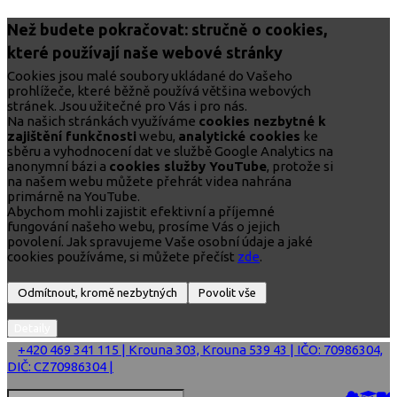
Než budete pokračovat: stručně o cookies,
které používají naše webové stránky
Cookies jsou malé soubory ukládané do Vašeho
prohlížeče, které běžně používá většina webových
stránek. Jsou užitečné pro Vás i pro nás.
Na našich stránkách využíváme
cookies nezbytné k
zajištění funkčnosti
webu,
analytické cookies
ke
sběru a vyhodnocení dat ve službě Google Analytics na
anonymní bázi a
cookies služby YouTube
, protože si
na našem webu můžete přehrát videa nahrána
primárně na YouTube.
Abychom mohli zajistit efektivní a příjemné
fungování našeho webu, prosíme Vás o jejich
povolení. Jak spravujeme Vaše osobní údaje a jaké
cookies používáme, si můžete přečíst
zde
.
+420 469 341 115 | Krouna 303, Krouna 539 43 | IČO: 70986304,
DIČ: CZ70986304 |