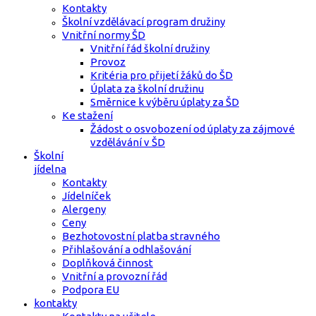
Kontakty
Školní vzdělávací program družiny
Vnitřní normy ŠD
Vnitřní řád školní družiny
Provoz
Kritéria pro přijetí žáků do ŠD
Úplata za školní družinu
Směrnice k výběru úplaty za ŠD
Ke stažení
Žádost o osvobození od úplaty za zájmové
vzdělávání v ŠD
Školní
jídelna
Kontakty
Jídelníček
Alergeny
Ceny
Bezhotovostní platba stravného
Přihlašování a odhlašování
Doplňková činnost
Vnitřní a provozní řád
Podpora EU
kontakty