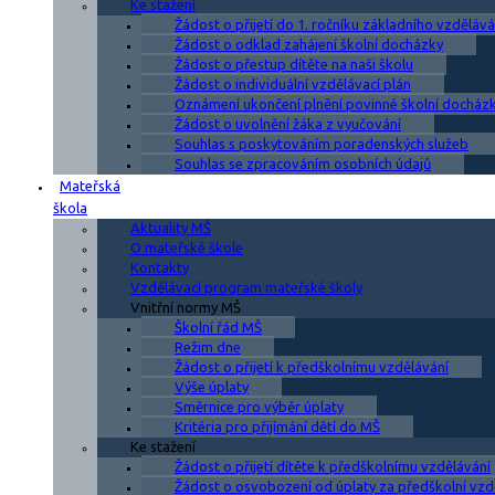
Ke stažení
Žádost o přijetí do 1. ročníku základního vzdělává
Žádost o odklad zahájení školní docházky
Žádost o přestup dítěte na naši školu
Žádost o individuální vzdělávací plán
Oznámení ukončení plnění povinné školní docház
Žádost o uvolnění žáka z vyučování
Souhlas s poskytováním poradenských služeb
Souhlas se zpracováním osobních údajů
Mateřská
škola
Aktuality MŠ
O mateřské škole
Kontakty
Vzdělávací program mateřské školy
Vnitřní normy MŠ
Školní řád MŠ
Režim dne
Žádost o přijetí k předškolnímu vzdělávání
Výše úplaty
Směrnice pro výběr úplaty
Kritéria pro přijímání dětí do MŠ
Ke stažení
Žádost o přijetí dítěte k předškolnímu vzdělávání
Žádost o osvobození od úplaty za předškolní vzd