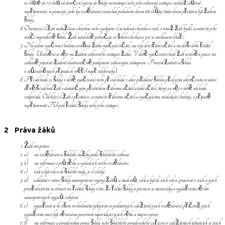
ve lhůtě do 10 dnů od doručení výzvy do školy nenastoupí nebo jeho zákonný zástupce nedoloží důvod
nepřítomnosti, se posuzuje, jako by vzdělávání zanechal posledním dnem této lhůty; tímto dnem přestává být žákem
školy.
Onemocní-li žák nakažlivou chorobou nebo vyskytne-li se taková choroba u osob, s nimiž žák bydlí, oznámí to jeho
rodiče neprodleně škole. Žák následně pokračuje ve školní docházce jen se souhlasem lékaře.
Na jednu vyučovací hodinu uvolňuje žáka vyučující učitel, na celý den třídní učitel a na delší dobu ředitel
školy. Uvolnění se děje na žádost zákonného zástupce žáka. V době vyučování bude žák uvolněn pouze na
základě písemné žádosti vlastnoručně podepsané zákonným zástupcem. Pravost žádosti si škola
v odůvodněných případech ověří (např. telefonicky).
Při odchodu ze školy v době vyučování nebo při odchodu z akce pořádané školou před jejím ukončením oznámí
dřívější odchod žák s dostatečným předstihem třídnímu učiteli a také učiteli, který za něj v době odchodu
zodpovídá. Odchází-li žák o přestávce, oznámí to třídnímu učiteli a vyučujícímu následující hodiny, v případě
nepřítomnosti TU pak řediteli školy nebo jeho zástupci.
2 Práva žáků
Žák má právo:
a) na vzdělávání a školské služby podle školského zákona
b) na informace o průběhu a výsledcích svého vzdělávání
c) volit a být volen do školské rady, je-li zletilý
d) zakládat v rámci školy samosprávné orgány žáků a studentů, volit a být do nich volen, pracovat v nich a jejich
prostřednictvím se obracet na ředitele školy s tím, že ředitel školy je povinen se stanovisky a vyjádřeními těchto
samosprávných orgánů zabývat
e) vyjadřovat se ke všem rozhodnutím týkajícím se podstatných záležitostí jejich vzdělávání, přičemž jejich
vyjádřením musí být věnována pozornost odpovídající jejich věku a stupni vývoje
f) na informace a poradenskou pomoc školy nebo školského poradenského zařízení v záležitostech týkajících se jejich