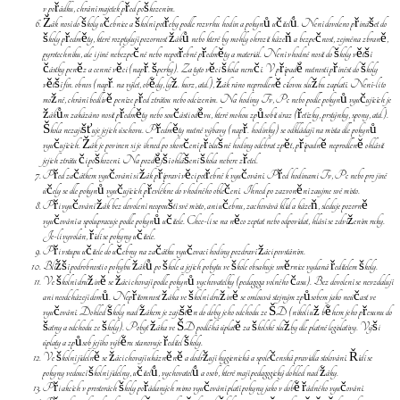
v pořádku, chrání majetek před poškozením.
Žák nosí do školy učebnice a školní potřeby podle rozvrhu hodin a pokynů učitelů. Není dovoleno přinášet do
školy předměty, které rozptylují pozornost žáků nebo které by mohly ohrozit kázeň a bezpečnost, zejména zbraně,
pyrotechniku, ale i jiné nebezpečné nebo nepotřebné předměty a materiál. Není vhodné nosit do školy větší
částky peněz a cenné věci (např. šperky). Za tyto věci škola neručí. V případě nutnosti přinést do školy
větší fin. obnos (např. na výlet, obědy, lyž. kurz, atd.), žák ráno neprodleně cílovou službu zaplatí. Není-li to
možné, chrání bedlivě peníze před ztrátou nebo odcizením. Na hodiny Tv, Pc nebo podle pokynů vyučujících je
žákům zakázáno nosit předměty nebo součásti oděvu, které mohou způsobit úraz (řetízky, prstýnky, spony, atd.).
Škola nezajišťuje jejich úschovu. Předměty nutné výbavy (např. hodinky) se odkládají na místa dle pokynů
vyučujících. Žák je povinen si je ihned po skončení příslušné hodiny odebrat zpět, případně neprodleně ohlásit
jejich ztrátu či poškození. Na pozdější ohlášení škola nebere zřetel.
Před začátkem vyučování si žák připraví věci potřebné k vyučování. Před hodinami Tv, Pc nebo pro jiné
účely se dle pokynů vyučujících převlékne do vhodného oblečení. Ihned po zazvonění zaujme své místo.
Při vyučování žák bez dovolení neopouští své místo, ani učebnu, zachovává klid a kázeň, sleduje pozorně
vyučování a spolupracuje podle pokynů učitele. Chce-li se na něco zeptat nebo odpovídat, hlásí se zdvižením ruky.
Je-li vyvolán, řídí se pokyny učitele.
Při vstupu učitele do učebny na začátku vyučovací hodiny pozdraví žáci povstáním.
Bližší podrobnosti o pohybu žáků po škole a jejich pobytu ve škole obsahuje směrnice vydaná ředitelem školy.
Ve školní družině se žáci chovají podle pokynů vychovatelky (pedagoga volného času). Bez dovolení se nevzdalují
ani neodcházejí domů. Nepřítomnost žáka ve školní družině se omlouvá stejným způsobem jako neúčast ve
vyučování. Dohled školy nad žákem je zajištěn do doby jeho odchodu ze ŠD (nikoli už během jeho přesunu do
šatny a odchodu ze školy). Pobyt žáka ve ŠD podléhá úplatě za školské služby dle platné legislativy. Výši
úplaty a způsob jejího výběru stanovuje ředitel školy.
Ve školní jídelně se žáci chovají ukázněně a dodržují hygienická a společenská pravidla stolování. Řídí se
pokyny vedoucí školní jídelny, učitelů, vychovatelů a osob, které mají pedagogický dohled nad žáky.
Při akcích v prostorách školy pořádaných mimo vyučování platí pokyny jako v době řádného vyučování.