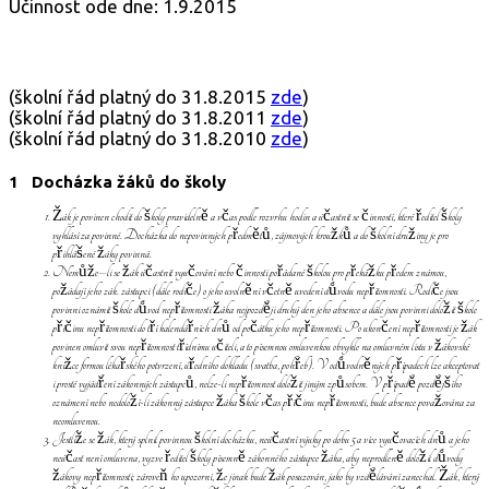
Účinnost ode dne: 1.9.2015
(školní řád platný do 31.8.2015
zde
)
(školní řád platný do 31.8.2011
zde
)
(školní řád platný do 31.8.2010
zde
)
1 Docházka žáků do školy
Žák je povinen chodit do školy pravidelně a včas podle rozvrhu hodin a účastnit se činností, které ředitel školy
vyhlásí za povinné. Docházka do nepovinných předmětů, zájmových kroužků a do školní družiny je pro
přihlášené žáky povinná.
Nemůže–li se žák účastnit vyučování nebo činnosti pořádané školou pro překážku předem známou,
požádají jeho zák. zástupci (dále rodiče) o jeho uvolnění včetně uvedení důvodu nepřítomnosti. Rodiče jsou
povinni oznámit škole důvod nepřítomnosti žáka nejpozději druhý den jeho absence a dále jsou povinni doložit
škole
příčinu nepřítomnosti do tří kalendářních dnů od počátku jeho nepřítomnosti. Po ukončení nepřítomnosti je žák
povinen omluvit svou nepřítomnost třídnímu učiteli, a to písemnou omluvenkou obvykle na omluvném listu v žákovské
knížce formou lékařského potvrzení, úředního dokladu (svatba, pohřeb). V odůvodněných případech lze akceptovat
i prosté vyjádření zákonných zástupců, nelze-li nepřítomnost doložit jiným způsobem. V případě pozdějšího
oznámení nebo nedoloží-li zákonný zástupce žáka škole včas příčinu nepřítomnosti, bude absence považována za
neomluvenou.
Jestliže se žák, který splnil povinnou školní docházku, neúčastní výuky po dobu 5 a více vyučovacích dnů a jeho
neúčast není omluvena, vyzve ředitel školy písemně zákonného zástupce žáka, aby neprodleně doložil důvody
žákovy nepřítomnosti; zároveň ho upozorní, že jinak bude žák posuzován, jako by vzdělávání zanechal. Žák, který