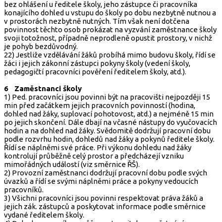
bez ohlášení u ředitele školy, jeho zástupce či pracovníka
konajícího dohled u vstupu do školy po dobu nezbytně nutnou a
v prostorách nezbytně nutných. Tím však není dotčena
povinnost těchto osob prokázat na vyzvání zaměstnance školy
svoji totožnost, případně neprodleně opustit prostory, v nichž
je pohyb bezdůvodný.
22) Jestliže vzdělávání žáků probíhá mimo budovu školy, řídí se
žáci i jejich zákonní zástupci pokyny školy (vedení školy,
pedagogičtí pracovníci pověření ředitelem školy, atd.).
6 Zaměstnanci školy
1) Ped. pracovníci jsou povinni být na pracovišti nejpozději 15
min před začátkem jejich pracovních povinností (hodina,
dohled nad žáky, suplovací pohotovost, atd.) a nejméně 15 min
po jejich skončení. Dále dbají na včasné nástupy do vyučovacích
hodin a na dohled nad žáky. Svědomitě dodržují pracovní dobu
podle rozvrhu hodin, dohledů nad žáky a pokynů ředitele školy.
Řídí se náplněmi své práce. Při výkonu dohledu nad žáky
kontrolují průběžně celý prostor a předcházejí vzniku
mimořádných událostí (viz směrnice ŘŠ).
2) Provozní zaměstnanci dodržují pracovní dobu podle svých
úvazků a řídí se svými náplněmi práce a pokyny vedoucích
pracovníků.
3) Všichni pracovníci jsou povinni respektovat práva žáků a
jejich zák. zástupců a poskytovat informace podle směrnice
vydané ředitelem školy.