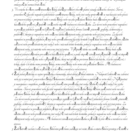
omluvy učitel nemusí brát zřetel.
Ve vztahu ke všem zaměstnancům školy dodržuje veškeré obecně platné zásady slušného chování. Slovní,
posunkové či fyzické napadení jakéhokoliv zaměstnance školy, nebo jiné osoby oprávněně se nacházející nebo plnící
své pracovní úkoly v prostorách nebo v areálu školy nebo na akci pořádané školou bude důvodem pro udělení
kázeňského opatření, případně i sníženého stupně hodnocení chování žáka. Za slovní nebo posunkové napadení
se považuje jakékoliv vyjádření (přímé či nepřímé) jakoukoliv formou (ústně, písemně, graficky, elektronicky a
podobně), kterým je napadena nebo snížena lidská důstojnost osoby, její autorita nebo její jiná práva. Za fyzické
napadení se považuje jakýkoliv přímý nebo zprostředkovaný fyzický kontakt (například hozeným předmětem, užitím
zařízení nebo prostřednictvím jiné osoby) nebo i náznak tohoto kontaktu, pokud je napadena nebo snížena lidská
důstojnost osoby, její autorita nebo omezena jiná její práva. V případě útoku na zaměstnance školy bude výše
uvedené jednání důvodem pro udělení kázeňského opatření, a podle stupně závažnosti případně i snížení stupně
hodnocení chování žáka nebo v případě žáka, který má splněnu povinnou školní docházku, i k jeho vyloučení, i
tehdy, dojde-li k útoku mimo prostory školy, mimo areál školy nebo mimo akci pořádané školou. Při hodnocení
závažnosti jednání žáka se přihlíží k jeho věku a morální a volní úrovni.
Žák jedná přátelsky se svými spolužáky a kamarády, dává dobrý příklad ostatním. Nedopustí (aktivně mu zabrání
nebo jej oznámí ped. pracovníkovi školy) šikanování, krádeže, vandalismus a podobně ve svém okolí. Nepřípustná
je manipulace s majetkem, pomůckami nebo finančními prostředky jiné osoby (žáka či dospělé osoby) bez jejího
souhlasu. Slovní, posunkové nebo fyzické napadení kteréhokoli jiného žáka školy během vyučování nebo na akci
pořádané školou bude důvodem pro udělení kázeňského opatření nebo snížení stupně hodnocení chování žáka.
Za slovní anebo posunkové napadení se považuje vyjádření (přímé či nepřímé) jakoukoliv formou (ústně, písemně,
graficky, elektronicky a podobně), kterým je napadena nebo snížena lidská důstojnost osoby nebo její jiná práva. Za
fyzické napadení se považuje jakýkoliv přímý nebo zprostředkovaný fyzický kontakt (například hozeným předmětem,
užitím zařízení nebo prostřednictvím jiné osoby) či náznak tohoto kontaktu, pokud je napadena nebo snížena lidská
důstojnost osoby nebo její práva. Při hodnocení závažnosti jednání žáka se přihlíží k jeho věku a morální a volní
úrovni.
Žák šetrně zachází s učebnicemi, školními potřebami, udržuje své místo, třídu a ostatní školní prostory v čistotě a