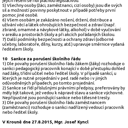
jejich řešení se řídí platnou legislativou.
5) Všechny osoby (žáci, zaměstnanci, cizí osoby) jsou dle svých
sil a možností povinny poskytnout v případě potřeby první
pomoc jiné osobě.
6) Všem osobám je zakázáno nošení, držení, distribuce a
užívání věcí a látek ohrožujících bezpečnost a zdraví (např.
zbraně, omamné a návykové látky, alkohol) v době vyučování
v areálu a prostorách školy a při akcích pořádaných školou.
7) Další podmínky bezpečnosti a ochrany zdraví (odborné
učebny, laboratoře, dílny, kurzy, atd.) upravuje směrnice vydaná
ředitelem školy.
10 Sankce za porušení školního řádu
1) Dle povahy porušení školního řádu žákem (žáky) rozhoduje o
sankci pedagogický pracovník konající v době přestupku dohled
nad žáky, třídní učitel nebo ředitel školy. V případě sankcí, u
kterých je nutné projednání v ped. radě nebo i v jiných
odůvodněných případech, po tomto projednání.
2) Sankce se řídí příslušnými právními předpisy, preferovány by
měly být takové, jež vedou k nápravě stavu a sankce výchovné.
Nepřípustné jsou ponižující sankce nebo tělesné tresty.
3) Dle povahy porušení školního řádu zaměstnancem
(zaměstnanci) rozhoduje o sankci nadřízený vedoucí pracovník
nebo ředitel školy.
V Krouně dne 27.8.2015, Mgr. Josef Kyncl