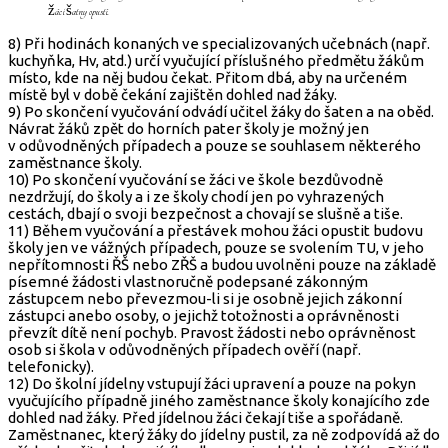
žáci šatny opustí.
8) Při hodinách konaných ve specializovaných učebnách (např.
kuchyňka, Hv, atd.) určí vyučující příslušného předmětu žákům
místo, kde na něj budou čekat. Přitom dbá, aby na určeném
místě byl v době čekání zajištěn dohled nad žáky.
9) Po skončení vyučování odvádí učitel žáky do šaten a na oběd.
Návrat žáků zpět do horních pater školy je možný jen
v odůvodněných případech a pouze se souhlasem některého
zaměstnance školy.
10) Po skončení vyučování se žáci ve škole bezdůvodně
nezdržují, do školy a i ze školy chodí jen po vyhrazených
cestách, dbají o svoji bezpečnost a chovají se slušně a tiše.
11) Během vyučování a přestávek mohou žáci opustit budovu
školy jen ve vážných případech, pouze se svolením TU, v jeho
nepřítomnosti ŘŠ nebo ZŘŠ a budou uvolněni pouze na základě
písemné žádosti vlastnoručně podepsané zákonným
zástupcem nebo převezmou-li si je osobně jejich zákonní
zástupci anebo osoby, o jejichž totožnosti a oprávněnosti
převzít dítě není pochyb. Pravost žádosti nebo oprávněnost
osob si škola v odůvodněných případech ověří (např.
telefonicky).
12) Do školní jídelny vstupují žáci upravení a pouze na pokyn
vyučujícího případně jiného zaměstnance školy konajícího zde
dohled nad žáky. Před jídelnou žáci čekají tiše a spořádaně.
Zaměstnanec, který žáky do jídelny pustil, za ně zodpovídá až do