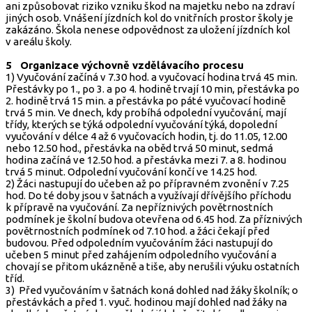
ani způsobovat riziko vzniku škod na majetku nebo na zdraví
jiných osob. Vnášení jízdních kol do vnitřních prostor školy je
zakázáno. Škola nenese odpovědnost za uložení jízdních kol
v areálu školy.
5 Organizace výchovně vzdělávacího procesu
1) Vyučování začíná v 7.30 hod. a vyučovací hodina trvá 45 min.
Přestávky po 1., po 3. a po 4. hodině trvají 10 min, přestávka po
2. hodině trvá 15 min. a přestávka po páté vyučovací hodině
trvá 5 min. Ve dnech, kdy probíhá odpolední vyučování, mají
třídy, kterých se týká odpolední vyučování týká, dopolední
vyučování v délce 4 až 6 vyučovacích hodin, tj. do 11.05, 12.00
nebo 12.50 hod., přestávka na oběd trvá 50 minut, sedmá
hodina začíná ve 12.50 hod. a přestávka mezi 7. a 8. hodinou
trvá 5 minut. Odpolední vyučování končí ve 14.25 hod.
2) Žáci nastupují do učeben až po přípravném zvonění v 7.25
hod. Do té doby jsou v šatnách a využívají dřívějšího příchodu
k přípravě na vyučování. Za nepříznivých povětrnostních
podmínek je školní budova otevřena od 6.45 hod. Za příznivých
povětrnostních podmínek od 7.10 hod. a žáci čekají před
budovou. Před odpoledním vyučováním žáci nastupují do
učeben 5 minut před zahájením odpoledního vyučování a
chovají se přitom ukázněně a tiše, aby nerušili výuku ostatních
tříd.
3) Před vyučováním v šatnách koná dohled nad žáky školník; o
přestávkách a před 1. vyuč. hodinou mají dohled nad žáky na