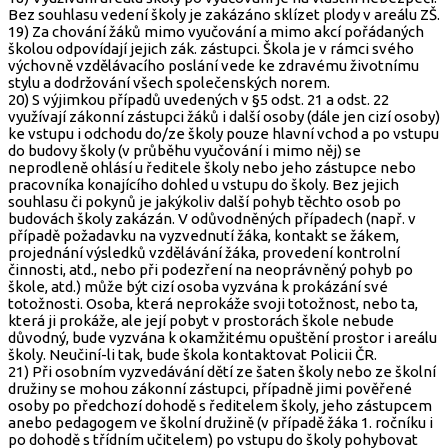
Bez souhlasu vedení školy je zakázáno sklízet plody v areálu ZŠ.
19) Za chování žáků mimo vyučování a mimo akcí pořádaných
školou odpovídají jejich zák. zástupci. Škola je v rámci svého
výchovně vzdělávacího poslání vede ke zdravému životnímu
stylu a dodržování všech společenských norem.
20) S výjimkou případů uvedených v §5 odst. 21 a odst. 22
využívají zákonní zástupci žáků i další osoby (dále jen cizí osoby)
ke vstupu i odchodu do/ze školy pouze hlavní vchod a po vstupu
do budovy školy (v průběhu vyučování i mimo něj) se
neprodleně ohlásí u ředitele školy nebo jeho zástupce nebo
pracovníka konajícího dohled u vstupu do školy. Bez jejich
souhlasu či pokynů je jakýkoliv další pohyb těchto osob po
budovách školy zakázán. V odůvodněných případech (např. v
případě požadavku na vyzvednutí žáka, kontakt se žákem,
projednání výsledků vzdělávání žáka, provedení kontrolní
činnosti, atd., nebo při podezření na neoprávněný pohyb po
škole, atd.) může být cizí osoba vyzvána k prokázání své
totožnosti. Osoba, která neprokáže svoji totožnost, nebo ta,
která ji prokáže, ale její pobyt v prostorách škole nebude
důvodný, bude vyzvána k okamžitému opuštění prostor i areálu
školy. Neučiní-li tak, bude škola kontaktovat Policii ČR.
21) Při osobním vyzvedávání dětí ze šaten školy nebo ze školní
družiny se mohou zákonní zástupci, případně jimi pověřené
osoby po předchozí dohodě s ředitelem školy, jeho zástupcem
anebo pedagogem ve školní družině (v případě žáka 1. ročníku i
po dohodě s třídním učitelem) po vstupu do školy pohybovat