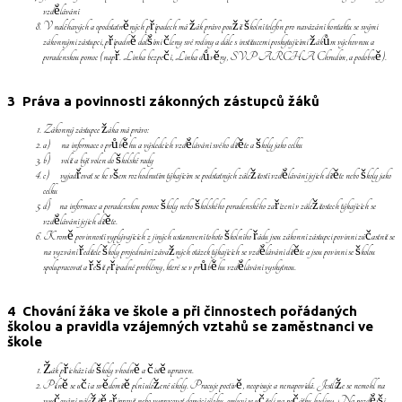
vzdělávání
V naléhavých a opodstatněných případech má žák právo použít školní telefon pro navázání kontaktu se svými
zákonnými zástupci, případně dalšími členy své rodiny a dále s institucemi poskytujícími žákům výchovnou a
poradenskou pomoc (např. Linka bezpečí, Linka důvěry, SVP ARCHA Chrudim, a podobně).
3 Práva a povinnosti zákonných zástupců žáků
Zákonný zástupce žáka má právo:
a) na informace o průběhu a výsledcích vzdělávání svého dítěte a školy jako celku
b) volit a být volen do školské rady
c) vyjadřovat se ke všem rozhodnutím týkajícím se podstatných záležitostí vzdělávání jejich dítěte nebo školy jako
celku
d) na informace a poradenskou pomoc školy nebo školského poradenského zařízení v záležitostech týkajících se
vzdělávání jejich dítěte.
Kromě povinností vyplývajících z jiných ustanovení tohoto školního řádu jsou zákonní zástupci povinni zúčastnit se
na vyzvání ředitele školy projednání závažných otázek týkajících se vzdělávání dítěte a jsou povinni se školou
spolupracovat a řešit případné problémy, které se v průběhu vzdělávání vyskytnou.
4 Chování žáka ve škole a při činnostech pořádaných
školou a pravidla vzájemných vztahů se zaměstnanci ve
škole
Žák přichází do školy vhodně a čistě upraven.
Pilně se učí a svědomitě plní uložené úkoly. Pracuje poctivě, neopisuje a nenapovídá. Jestliže se nemohl na
vyučování náležitě připravit nebo vypracovat domácí úlohu, omluví se učiteli na počátku hodiny. Na pozdější