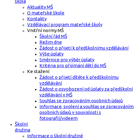
škola
Aktuality MŠ
O mateřské škole
Kontakty
Vzdělávací program mateřské školy
Vnitřní normy MŠ
Školní řád MŠ
Režim dne
Žádost o přijetí k předškolnímu vzdělávání
Výše úplaty
Směrnice pro výběr úplaty
Kritéria pro přijímání dětí do MŠ
Ke stažení
Žádost o přijetí dítěte k předškolnímu
vzdělávání
Žádost o osvobození od úplaty za předškolní
vzdělávání v MŠ
Souhlas se zpracováním osobních údajů
Informace, svolení a souhlas se zpracováním
osobních údajů v souvislosti s
fotografií/videem
Školní
družina
Informace o školní družině