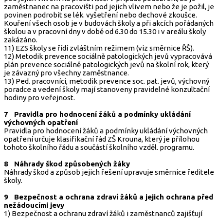
zaměstnanec na pracovišti pod jejich vlivem nebo že je požil, je
povinen podrobit se lék. vyšetření nebo dechové zkoušce.
Kouření všech osob je v budovách školy a při akcích pořádaných
školou a v pracovní dny v době od 6.30 do 15.30 i v areálu školy
zakázáno.
11) EZS školy se řídí zvláštním režimem (viz směrnice ŘŠ).
12) Metodik prevence sociálně patologických jevů vypracovává
plán prevence sociálně patologických jevů na školní rok, který
je závazný pro všechny zaměstnance.
13) Ped. pracovníci, metodik prevence soc. pat. jevů, výchovný
poradce a vedení školy mají stanoveny pravidelné konzultační
hodiny pro veřejnost.
7 Pravidla pro hodnocení žáků a podmínky ukládání
výchovných opatření
Pravidla pro hodnocení žáků a podmínky ukládání výchovných
opatření určuje klasifikační řád ZŠ Krouna, který je přílohou
tohoto školního řádu a součástí školního vzděl. programu.
8 Náhrady škod způsobených žáky
Náhrady škod a způsob jejich řešení upravuje směrnice ředitele
školy.
9 Bezpečnost a ochrana zdraví žáků a jejich ochrana před
nežádoucími jevy
1) Bezpečnost a ochranu zdraví žáků i zaměstnanců zajišťují