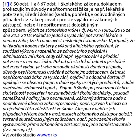
[1]
§ 50 odst. 1 a § 67 odst. 1 školského zákona, dokladem
prokazujícím důvody nepřítomnosti žáka je např. lékařské
potvrzení, úřední doklad (svatba, pohřeb), v odůvodněných
případech lze akceptovat i prosté vyjádření zákonných
zástupců, nelze-li nepřítomnost doložit jiným
způsobem.
Výtah ze stanoviska MŠMT
čj. MSMT-10862/2015 ze
dne 22.5.2015: Pokud se jedná o vydávání potvrzení lékaře o
nemoci žáka, lze k tomu uvést následující stanovisko. V případě, že
je lékařem konán některý z výkonů klinického vyšetření, je
součástí výkonu hrazeného ze zdravotního pojištění i
administrativní úkon, tedy též např. vypracování a předání
potvrzení o nemoci žáka. Pokud přesto lékař odmítá příslušné
potvrzení vydat, je třeba posoudit okolnosti daného případu,
důvody nepřítomnosti uváděné zákonným zástupcem, četnost
nepřítomnosti žáka ve vyučování, nejde-li o nápadně častou či
opakující se absenci (např. v době výuky určitých předmětů, v době
ověřování vědomostí apod.). Pojme-li škola po posouzení těchto
skutečností podezření na zanedbávání školní docházky, posoudí
zameškané hodiny jako neomluvené. Zákonný zástupce bude o
neomluvené absenci žáka informován, popř. vyzván k účasti na
projednání této záležitosti ve škole. Alespoň v některých
případech přitom bude v možnostech zákonného zástupce doložit
tvrzené skutečnosti jiným způsobem, např. potvrzením lékaře
vystaveném přímo zákonnému zástupci pro jeho zaměstnavatele
(tzv. paragraf).
Vytvořilo studio
wwworks