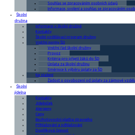
Souhlas se zpracováním osobních údajů
Informace, svolení a souhlas se zpracováním osobn
Školní
družina
Informace o školní družině
Kontakty
Školní vzdělávací program družiny
Vnitřní normy ŠD
Vnitřní řád školní družiny
Provoz
Kritéria pro přijetí žáků do ŠD
Úplata za školní družinu
Směrnice k výběru úplaty za ŠD
Ke stažení
Žádost o osvobození od úplaty za zájmové vzděl
Školní
jídelna
Kontakty
Jídelníček
Alergeny
Ceny
Bezhotovostní platba stravného
Přihlašování a odhlašování
Doplňková činnost