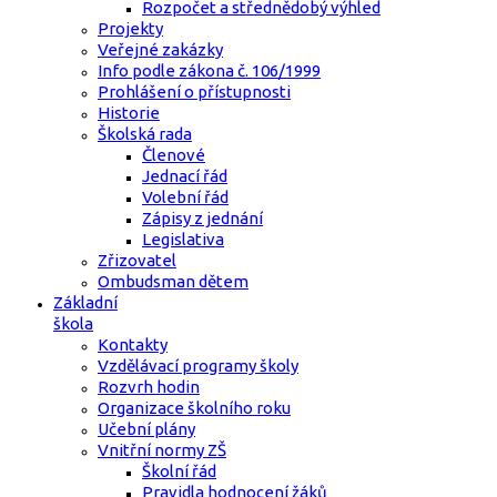
Rozpočet a střednědobý výhled
Projekty
Veřejné zakázky
Info podle zákona č. 106/1999
Prohlášení o přístupnosti
Historie
Školská rada
Členové
Jednací řád
Volební řád
Zápisy z jednání
Legislativa
Zřizovatel
Ombudsman dětem
Základní
škola
Kontakty
Vzdělávací programy školy
Rozvrh hodin
Organizace školního roku
Učební plány
Vnitřní normy ZŠ
Školní řád
Pravidla hodnocení žáků