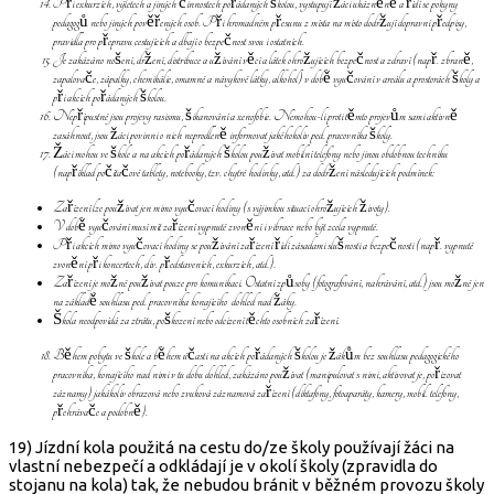
Při exkurzích, výletech a jiných činnostech pořádaných školou, vystupují žáci ukázněně a řídí se pokyny
pedagogů nebo jiných pověřených osob. Při hromadném přesunu z místa na místo dodržují dopravní předpisy,
pravidla pro přepravu cestujících a dbají o bezpečnost svou i ostatních.
Je zakázáno nošení, držení, distribuce a užívání věcí a látek ohrožujících bezpečnost a zdraví (např. zbraně,
zapalovače, zápalky, chemikálie, omamné a návykové látky, alkohol) v době vyučování v areálu a prostorách školy a
při akcích pořádaných školou.
Nepřípustné jsou projevy rasismu, šikanování a xenofobie. Nemohou-li proti těmto projevům sami aktivně
zasáhnout, jsou žáci povinni o nich neprodleně informovat jakéhokoliv ped. pracovníka školy.
Žáci mohou ve škole a na akcích pořádaných školou používat mobilní telefony nebo jinou obdobnou techniku
(například počítačové tablety, notebooky, tzv. chytré hodinky, atd.) za dodržení následujících podmínek:
Zařízení lze používat jen mimo vyučovací hodiny (s výjimkou situací ohrožujících životy).
V době vyučování musí mít zařízení vypnuté zvonění i vibrace nebo být zcela vypnuté.
Při akcích mimo vyučovací hodiny se používání zařízení řídí zásadami slušnosti a bezpečnosti (např. vypnuté
zvonění při koncertech, div. představeních, exkurzích, atd.).
Zařízení je možné používat pouze pro komunikaci. Ostatní způsoby (fotografování, nahrávání, atd.) jsou možné jen
na základě souhlasu ped. pracovníka konajícího dohled nad žáky.
Škola neodpovídá za ztrátu, poškození nebo odcizení těchto osobních zařízení.
Během pobytu ve škole a během účasti na akcích pořádaných školou je žákům bez souhlasu pedagogického
pracovníka, konajícího nad nimi v tu dobu dohled, zakázáno používat (manipulovat s nimi, aktivovat je, pořizovat
záznamy) jakákoliv obrazová nebo zvuková záznamová zařízení (diktafony, fotoaparáty, kamery, mobil. telefony,
přehrávače a podobně).
19) Jízdní kola použitá na cestu do/ze školy používají žáci na
vlastní nebezpečí a odkládají je v okolí školy (zpravidla do
stojanu na kola) tak, že nebudou bránit v běžném provozu školy