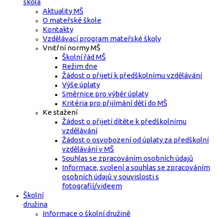
škola
Aktuality MŠ
O mateřské škole
Kontakty
Vzdělávací program mateřské školy
Vnitřní normy MŠ
Školní řád MŠ
Režim dne
Žádost o přijetí k předškolnímu vzdělávání
Výše úplaty
Směrnice pro výběr úplaty
Kritéria pro přijímání dětí do MŠ
Ke stažení
Žádost o přijetí dítěte k předškolnímu
vzdělávání
Žádost o osvobození od úplaty za předškolní
vzdělávání v MŠ
Souhlas se zpracováním osobních údajů
Informace, svolení a souhlas se zpracováním
osobních údajů v souvislosti s
fotografií/videem
Školní
družina
Informace o školní družině