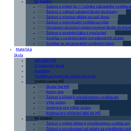
Ke stažení
Žádost o přijetí do 1. ročníku základního vzdělává
Žádost o odklad zahájení školní docházky
Žádost o přestup dítěte na naši školu
Žádost o individuální vzdělávací plán
Oznámení ukončení plnění povinné školní docház
Žádost o uvolnění žáka z vyučování
Souhlas s poskytováním poradenských služeb
Souhlas se zpracováním osobních údajů
Mateřská
škola
Aktuality MŠ
O mateřské škole
Kontakty
Vzdělávací program mateřské školy
Vnitřní normy MŠ
Školní řád MŠ
Režim dne
Žádost o přijetí k předškolnímu vzdělávání
Výše úplaty
Směrnice pro výběr úplaty
Kritéria pro přijímání dětí do MŠ
Ke stažení
Žádost o přijetí dítěte k předškolnímu vzdělávání
Žádost o osvobození od úplaty za předškolní vzd