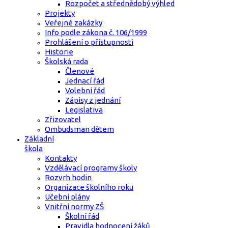
Rozpočet a střednědobý výhled
Projekty
Veřejné zakázky
Info podle zákona č. 106/1999
Prohlášení o přístupnosti
Historie
Školská rada
Členové
Jednací řád
Volební řád
Zápisy z jednání
Legislativa
Zřizovatel
Ombudsman dětem
Základní
škola
Kontakty
Vzdělávací programy školy
Rozvrh hodin
Organizace školního roku
Učební plány
Vnitřní normy ZŠ
Školní řád
Pravidla hodnocení žáků