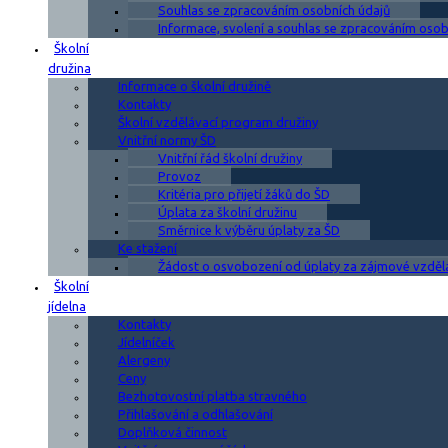
Souhlas se zpracováním osobních údajů
Informace, svolení a souhlas se zpracováním osobn
Školní
družina
Informace o školní družině
Kontakty
Školní vzdělávací program družiny
Vnitřní normy ŠD
Vnitřní řád školní družiny
Provoz
Kritéria pro přijetí žáků do ŠD
Úplata za školní družinu
Směrnice k výběru úplaty za ŠD
Ke stažení
Žádost o osvobození od úplaty za zájmové vzděl
Školní
jídelna
Kontakty
Jídelníček
Alergeny
Ceny
Bezhotovostní platba stravného
Přihlašování a odhlašování
Doplňková činnost