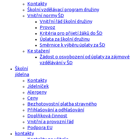
Kontakty
Školní vzdělávací program družiny
Vnitřní normy ŠD
Vnitřní řád školní družiny
Provoz
Kritéria pro přijetí žáků do ŠD
Úplata za školní družinu
Směrnice k výběru úplaty za ŠD
Ke stažení
Žádost o osvobození od úplaty za zájmové
vzdělávání v ŠD
Školní
jídelna
Kontakty
Jídelníček
Alergeny
Ceny
Bezhotovostní platba stravného
Přihlašování a odhlašování
Doplňková činnost
Vnitřní a provozní řád
Podpora EU
kontakty