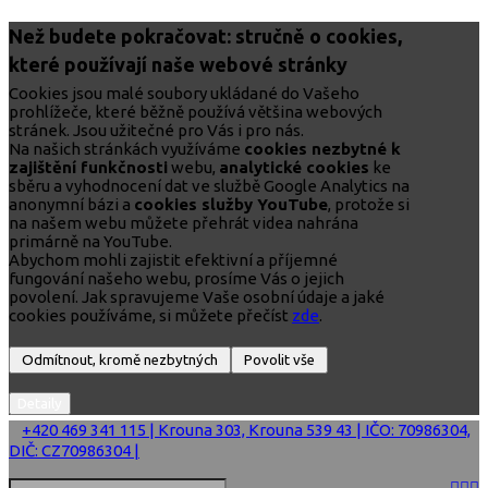
Než budete pokračovat: stručně o cookies,
které používají naše webové stránky
Cookies jsou malé soubory ukládané do Vašeho
prohlížeče, které běžně používá většina webových
stránek. Jsou užitečné pro Vás i pro nás.
Na našich stránkách využíváme
cookies nezbytné k
zajištění funkčnosti
webu,
analytické cookies
ke
sběru a vyhodnocení dat ve službě Google Analytics na
anonymní bázi a
cookies služby YouTube
, protože si
na našem webu můžete přehrát videa nahrána
primárně na YouTube.
Abychom mohli zajistit efektivní a příjemné
fungování našeho webu, prosíme Vás o jejich
povolení. Jak spravujeme Vaše osobní údaje a jaké
cookies používáme, si můžete přečíst
zde
.
+420 469 341 115 | Krouna 303, Krouna 539 43 | IČO: 70986304,
DIČ: CZ70986304 |