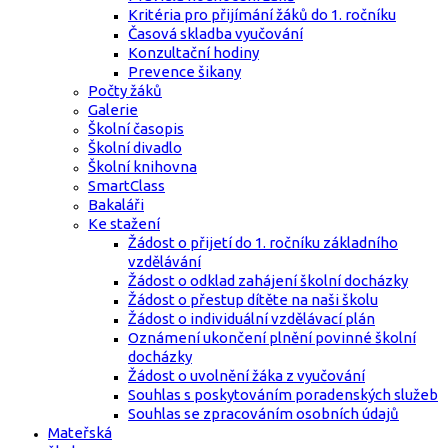
Kritéria pro přijímání žáků do 1. ročníku
Časová skladba vyučování
Konzultační hodiny
Prevence šikany
Počty žáků
Galerie
Školní časopis
Školní divadlo
Školní knihovna
SmartClass
Bakaláři
Ke stažení
Žádost o přijetí do 1. ročníku základního
vzdělávání
Žádost o odklad zahájení školní docházky
Žádost o přestup dítěte na naši školu
Žádost o individuální vzdělávací plán
Oznámení ukončení plnění povinné školní
docházky
Žádost o uvolnění žáka z vyučování
Souhlas s poskytováním poradenských služeb
Souhlas se zpracováním osobních údajů
Mateřská