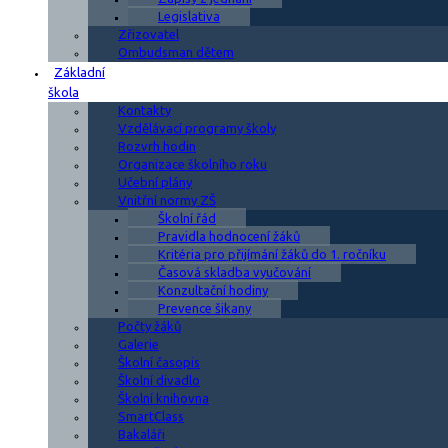
Legislativa
Zřizovatel
Ombudsman dětem
Základní
škola
Kontakty
Vzdělávací programy školy
Rozvrh hodin
Organizace školního roku
Učební plány
Vnitřní normy ZŠ
Školní řád
Pravidla hodnocení žáků
Kritéria pro přijímání žáků do 1. ročníku
Časová skladba vyučování
Konzultační hodiny
Prevence šikany
Počty žáků
Galerie
Školní časopis
Školní divadlo
Školní knihovna
SmartClass
Bakaláři