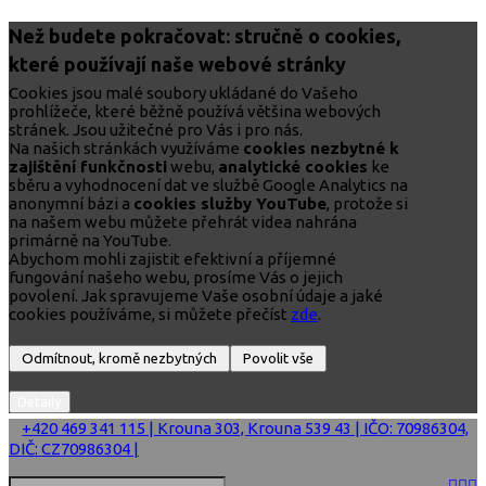
Než budete pokračovat: stručně o cookies,
které používají naše webové stránky
Cookies jsou malé soubory ukládané do Vašeho
prohlížeče, které běžně používá většina webových
stránek. Jsou užitečné pro Vás i pro nás.
Na našich stránkách využíváme
cookies nezbytné k
zajištění funkčnosti
webu,
analytické cookies
ke
sběru a vyhodnocení dat ve službě Google Analytics na
anonymní bázi a
cookies služby YouTube
, protože si
na našem webu můžete přehrát videa nahrána
primárně na YouTube.
Abychom mohli zajistit efektivní a příjemné
fungování našeho webu, prosíme Vás o jejich
povolení. Jak spravujeme Vaše osobní údaje a jaké
cookies používáme, si můžete přečíst
zde
.
+420 469 341 115 | Krouna 303, Krouna 539 43 | IČO: 70986304,
DIČ: CZ70986304 |