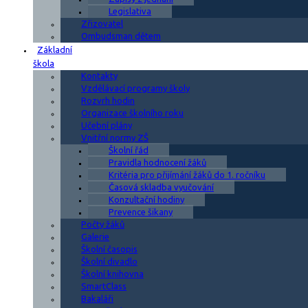
Legislativa
Zřizovatel
Ombudsman dětem
Základní
škola
Kontakty
Vzdělávací programy školy
Rozvrh hodin
Organizace školního roku
Učební plány
Vnitřní normy ZŠ
Školní řád
Pravidla hodnocení žáků
Kritéria pro přijímání žáků do 1. ročníku
Časová skladba vyučování
Konzultační hodiny
Prevence šikany
Počty žáků
Galerie
Školní časopis
Školní divadlo
Školní knihovna
SmartClass
Bakaláři