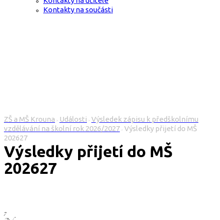
Kontakty na učitele
Kontakty na součásti
ZŠ a MŠ Krouna
Události
Výsledek zápisu k předškolnímu
>
>
vzdělávání na školní rok 2026/2027
Výsledky přijetí do MŠ
>
202627
Výsledky přijetí do MŠ
202627
7