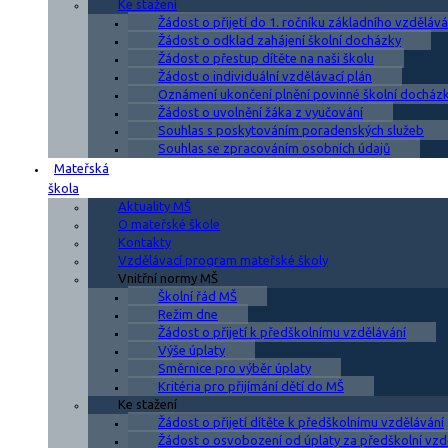
Ke stažení
Žádost o přijetí do 1. ročníku základního vzdělává
Žádost o odklad zahájení školní docházky
Žádost o přestup dítěte na naši školu
Žádost o individuální vzdělávací plán
Oznámení ukončení plnění povinné školní docház
Žádost o uvolnění žáka z vyučování
Souhlas s poskytováním poradenských služeb
Souhlas se zpracováním osobních údajů
Mateřská
škola
Aktuality MŠ
O mateřské škole
Kontakty
Vzdělávací program mateřské školy
Vnitřní normy MŠ
Školní řád MŠ
Režim dne
Žádost o přijetí k předškolnímu vzdělávání
Výše úplaty
Směrnice pro výběr úplaty
Kritéria pro přijímání dětí do MŠ
Ke stažení
Žádost o přijetí dítěte k předškolnímu vzdělávání
Žádost o osvobození od úplaty za předškolní vzd