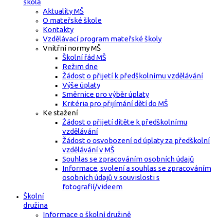
škola
Aktuality MŠ
O mateřské škole
Kontakty
Vzdělávací program mateřské školy
Vnitřní normy MŠ
Školní řád MŠ
Režim dne
Žádost o přijetí k předškolnímu vzdělávání
Výše úplaty
Směrnice pro výběr úplaty
Kritéria pro přijímání dětí do MŠ
Ke stažení
Žádost o přijetí dítěte k předškolnímu
vzdělávání
Žádost o osvobození od úplaty za předškolní
vzdělávání v MŠ
Souhlas se zpracováním osobních údajů
Informace, svolení a souhlas se zpracováním
osobních údajů v souvislosti s
fotografií/videem
Školní
družina
Informace o školní družině