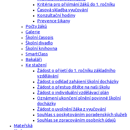
Kritéria pro přijímání žáků do 1. ročníku
Časová skladba vyučování
Konzultační hodiny
Prevence šikany
Počty žáků
Galerie
Školní časopis
Školní divadlo
Školní knihovna
SmartClass
Bakaláři
Ke stažení
Žádost o přijetí do 1. ročníku základního
vzdělávání
Žádost o odklad zahájení školní docházky
Žádost o přestup dítěte na naši školu
Žádost o individuální vzdělávací plán
Oznámení ukončení plnění povinné školní
docházky
Žádost o uvolnění žáka z vyučování
Souhlas s poskytováním poradenských služeb
Souhlas se zpracováním osobních údajů
Mateřská