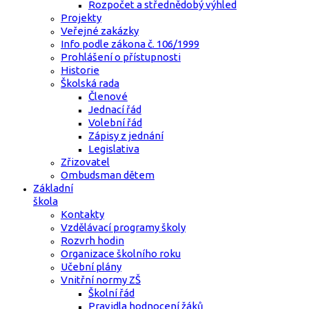
Rozpočet a střednědobý výhled
Projekty
Veřejné zakázky
Info podle zákona č. 106/1999
Prohlášení o přístupnosti
Historie
Školská rada
Členové
Jednací řád
Volební řád
Zápisy z jednání
Legislativa
Zřizovatel
Ombudsman dětem
Základní
škola
Kontakty
Vzdělávací programy školy
Rozvrh hodin
Organizace školního roku
Učební plány
Vnitřní normy ZŠ
Školní řád
Pravidla hodnocení žáků