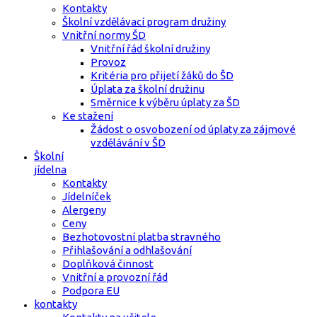
Kontakty
Školní vzdělávací program družiny
Vnitřní normy ŠD
Vnitřní řád školní družiny
Provoz
Kritéria pro přijetí žáků do ŠD
Úplata za školní družinu
Směrnice k výběru úplaty za ŠD
Ke stažení
Žádost o osvobození od úplaty za zájmové
vzdělávání v ŠD
Školní
jídelna
Kontakty
Jídelníček
Alergeny
Ceny
Bezhotovostní platba stravného
Přihlašování a odhlašování
Doplňková činnost
Vnitřní a provozní řád
Podpora EU
kontakty