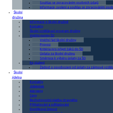
Souhlas se zpracováním osobních údajů
Informace, svolení a souhlas se zpracováním osobn
Školní
družina
Informace o školní družině
Kontakty
Školní vzdělávací program družiny
Vnitřní normy ŠD
Vnitřní řád školní družiny
Provoz
Kritéria pro přijetí žáků do ŠD
Úplata za školní družinu
Směrnice k výběru úplaty za ŠD
Ke stažení
Žádost o osvobození od úplaty za zájmové vzděl
Školní
jídelna
Kontakty
Jídelníček
Alergeny
Ceny
Bezhotovostní platba stravného
Přihlašování a odhlašování
Doplňková činnost