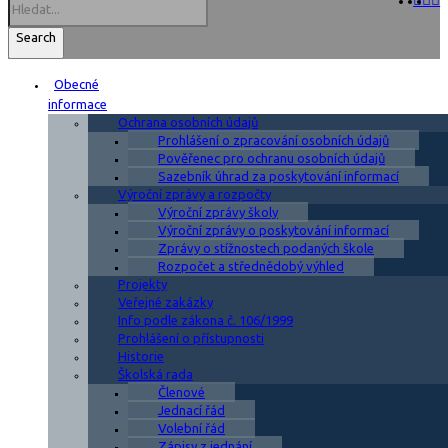
Search
Obecné
informace
Ochrana osobních údajů
Prohlášení o zpracování osobních údajů
Pověřenec pro ochranu osobních údajů
Sazebník úhrad za poskytování informací
Výroční zprávy a rozpočty
Výroční zprávy školy
Výroční zprávy o poskytování informací
Zprávy o stížnostech podaných škole
Rozpočet a střednědobý výhled
Projekty
Veřejné zakázky
Info podle zákona č. 106/1999
Prohlášení o přístupnosti
Historie
Školská rada
Členové
Jednací řád
Volební řád
Zápisy z jednání